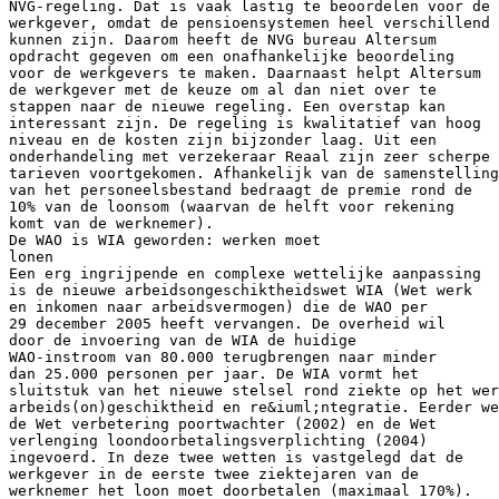
NVG-regeling. Dat is vaak lastig te beoordelen voor de
werkgever, omdat de pensioensystemen heel verschillend
kunnen zijn. Daarom heeft de NVG bureau Altersum
opdracht gegeven om een onafhankelijke beoordeling
voor de werkgevers te maken. Daarnaast helpt Altersum
de werkgever met de keuze om al dan niet over te
stappen naar de nieuwe regeling. Een overstap kan
interessant zijn. De regeling is kwalitatief van hoog
niveau en de kosten zijn bijzonder laag. Uit een
onderhandeling met verzekeraar Reaal zijn zeer scherpe
tarieven voortgekomen. Afhankelijk van de samenstelling
van het personeelsbestand bedraagt de premie rond de
10% van de loonsom (waarvan de helft voor rekening
komt van de werknemer).
De WAO is WIA geworden: werken moet
lonen
Een erg ingrijpende en complexe wettelijke aanpassing
is de nieuwe arbeidsongeschiktheidswet WIA (Wet werk
en inkomen naar arbeidsvermogen) die de WAO per
29 december 2005 heeft vervangen. De overheid wil
door de invoering van de WIA de huidige
WAO-instroom van 80.000 terugbrengen naar minder
dan 25.000 personen per jaar. De WIA vormt het
sluitstuk van het nieuwe stelsel rond ziekte op het wer
arbeids(on)geschiktheid en re&iuml;ntegratie. Eerder we
de Wet verbetering poortwachter (2002) en de Wet
verlenging loondoorbetalingsverplichting (2004)
ingevoerd. In deze twee wetten is vastgelegd dat de
werkgever in de eerste twee ziektejaren van de
werknemer het loon moet doorbetalen (maximaal 170%).