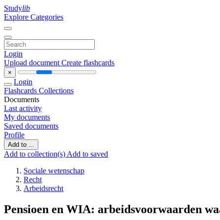
Study
lib
Explore Categories
Login
Upload document
Create flashcards
×
Login
Flashcards
Collections
Documents
Last activity
My documents
Saved documents
Profile
Add to ...
Add to collection(s)
Add to saved
Sociale wetenschap
Recht
Arbeidsrecht
Pensioen en WIA: arbeidsvoorwaarden waa