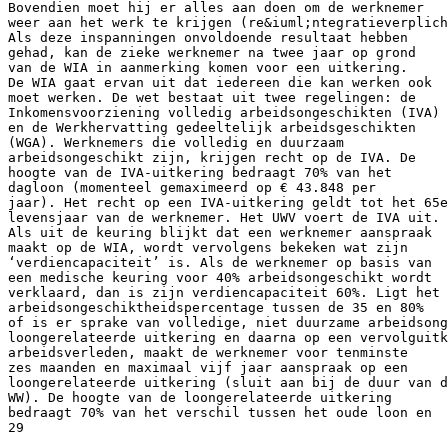
Bovendien moet hij er alles aan doen om de werknemer
weer aan het werk te krijgen (re&iuml;ntegratieverplich
Als deze inspanningen onvoldoende resultaat hebben
gehad, kan de zieke werknemer na twee jaar op grond
van de WIA in aanmerking komen voor een uitkering.
De WIA gaat ervan uit dat iedereen die kan werken ook
moet werken. De wet bestaat uit twee regelingen: de
Inkomensvoorziening volledig arbeidsongeschikten (IVA)
en de Werkhervatting gedeeltelijk arbeidsgeschikten
(WGA). Werknemers die volledig en duurzaam
arbeidsongeschikt zijn, krijgen recht op de IVA. De
hoogte van de IVA-uitkering bedraagt 70% van het
dagloon (momenteel gemaximeerd op € 43.848 per
jaar). Het recht op een IVA-uitkering geldt tot het 65e
levensjaar van de werknemer. Het UWV voert de IVA uit.
Als uit de keuring blijkt dat een werknemer aanspraak
maakt op de WIA, wordt vervolgens bekeken wat zijn
‘verdiencapaciteit’ is. Als de werknemer op basis van
een medische keuring voor 40% arbeidsongeschikt wordt
verklaard, dan is zijn verdiencapaciteit 60%. Ligt het
arbeidsongeschiktheidspercentage tussen de 35 en 80%
of is er sprake van volledige, niet duurzame arbeidsong
loongerelateerde uitkering en daarna op een vervolguitk
arbeidsverleden, maakt de werknemer voor tenminste
zes maanden en maximaal vijf jaar aanspraak op een
loongerelateerde uitkering (sluit aan bij de duur van d
WW). De hoogte van de loongerelateerde uitkering
bedraagt 70% van het verschil tussen het oude loon en