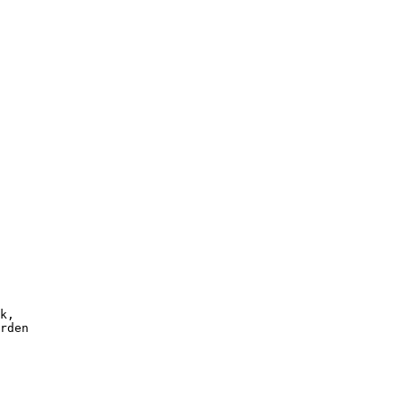
k,
rden