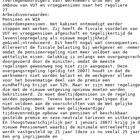
(vertegenwoordigers van) werknemers druk met de
ombouw van VUT en vroegpensioen naar het reguliere
27
Arbeidsvoorwaarden:
Pensioen en WIA
ouderdomspensioen. Het kabinet ontmoedigt eerder
stoppen met werken. Zij heeft de fiscale voordelen van
VUT en vroegpensioen afgeschaft en tegelijkertijd de
levensloopregeling als nieuwe mogelijkheid
ge&iuml;ntroduceerd. Dit heeft nogal wat consequenties.
Allereerst de fiscale belasting bij werkgever en -nemer
omdat de pensioenregeling niet meer voldoet aan de
wettelijke eisen. Gelukkig is onlangs een overgangsrech
doorgevoerd door de minister, omdat de meeste
regelingen gewoonweg nog niet zijn aangepast. Deze
overgangsregeling (geldig tot 2007) houdt in dat de
werknemers niet worden belast en de werkgever alleen
voor het bovenmatige deel van de premie een
eindheffing krijgt van 52%. Maar er zijn meer regelinge
die met de nieuwe wetgeving opnieuw moeten worden
bekritiseerd. Zo moet deeltijdpensioen in de regeling
worden opgenomen. Tevens bestaan er regelingen die
niet voldoen aan de voorschriften van de Wet gelijke
behandeling. Denk aan een gelijkwaardige/
tijdsevenredige opbouw van pensioen of beschikbaar
gestelde premie en sexe-neutrale tarieven en uitkeringe
En (hoogstwaarschijnlijk per 1 januari 2007) krijg je d
nieuwe Pensioenwet waarbij de minimale entreeleeftijd
wordt vastgesteld op 21 jaar (deze is nu veelal 25 jaar
Een erg ingrijpende en