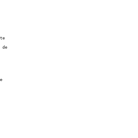
te
 de
e