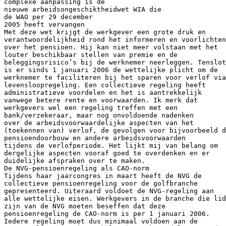
complexe aanpassing is de
nieuwe arbeidsongeschiktheidwet WIA die
de WAO per 29 december
2005 heeft vervangen
Met deze wet krijgt de werkgever een grote druk en
verantwoordelijkheid rond het informeren en voorlichten
over het pensioen. Hij kan niet meer volstaan met het
louter beschikbaar stellen van premie en de
beleggingsrisico’s bij de werknemer neerleggen. Tenslot
is er sinds 1 januari 2006 de wettelijke plicht om de
werknemer te faciliteren bij het sparen voor verlof via
levensloopregeling. Een collectieve regeling heeft
administratieve voordelen en het is aantrekkelijk
vanwege betere rente en voorwaarden. Ik merk dat
werkgevers wel een regeling treffen met een
bank/verzekeraar, maar nog onvoldoende nadenken
over de arbeidsvoorwaardelijke aspecten van het
(toekennen van) verlof, de gevolgen voor bijvoorbeeld d
pensioendoorbouw en andere arbeidsvoorwaarden
tijdens de verlofperiode. Het lijkt mij van belang om
dergelijke aspecten vooraf goed te overdenken en er
duidelijke afspraken over te maken.
De NVG-pensioenregeling als CAO-norm
Tijdens haar jaarcongres in maart heeft de NVG de
collectieve pensioenregeling voor de golfbranche
gepresenteerd. Uiteraard voldoet de NVG-regeling aan
alle wettelijke eisen. Werkgevers in de branche die lid
zijn van de NVG moeten beseffen dat deze
pensioenregeling de CAO-norm is per 1 januari 2006.
Iedere regeling moet dus minimaal voldoen aan de