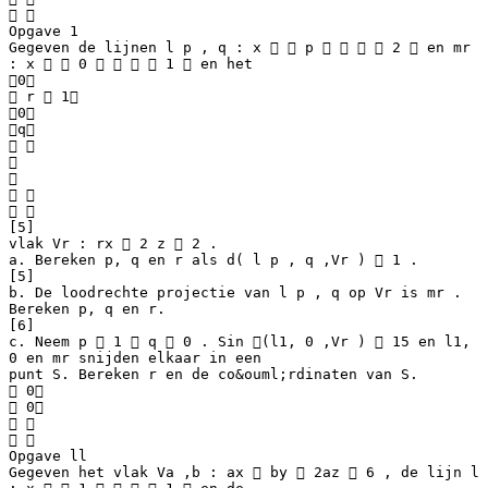
 
Opgave 1
Gegeven de lijnen l p , q : x   p     2  en mr
: x   0     1  en het
0
 r  1
0
q
 


 
 
[5]
vlak Vr : rx  2 z  2 .
a. Bereken p, q en r als d( l p , q ,Vr )  1 .
[5]
b. De loodrechte projectie van l p , q op Vr is mr .
Bereken p, q en r.
[6]
c. Neem p  1  q  0 . Sin (l1, 0 ,Vr )  15 en l1,
0 en mr snijden elkaar in een
punt S. Bereken r en de co&ouml;rdinaten van S.
 0
 0
 
 
Opgave ll
Gegeven het vlak Va ,b : ax  by  2az  6 , de lijn l