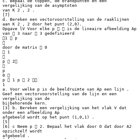
c. Bepaal de toppen, de brandpunten en een
vergelijking van de asymptoten
van K 2 , 2 .
[7]
d. Bereken een vectorvoorstelling van de raaklijnen
aan K 2 , 2 door het punt (2,0).
Opgave lV Voor elke p   is de lineaire afbeelding Ap
van  3 naar  3 gedefinieerd
1  p

door de matrix  0
 1

p  2

p
0 
p  1 p  2 
1
a. Voor welke p is de beeldruimte van Ap een lijn .
Geef een vectorvoorstelling van de lijn en een
vergelijking van de
bijbehorende kern.
[3] b. Bereken een vergelijking van het vlak V dat
onder een afbeelding Ap
afgebeeld wordt op het punt (1,0,1) .
[5]
[6] c Neem p  2. Bepaal het vlak door O dat door A2
opzichzelf wordt
afgebeeld .