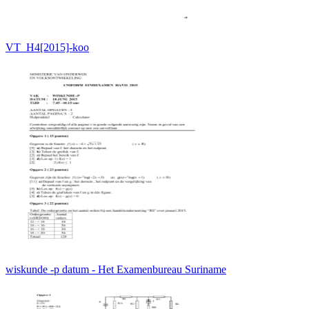
VT_H4[2015]-koo
wiskunde -p datum - Het Examenbureau Suriname