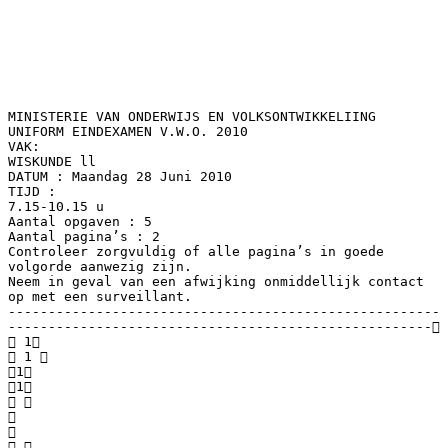
MINISTERIE VAN ONDERWIJS EN VOLKSONTWIKKELIING
UNIFORM EINDEXAMEN V.W.O. 2010
VAK:
WISKUNDE ll
DATUM : Maandag 28 Juni 2010
TIJD :
7.15-10.15 u
Aantal opgaven : 5
Aantal pagina’s : 2
Controleer zorgvuldig of alle pagina’s in goede
volgorde aanwezig zijn.
Neem in geval van een afwijking onmiddellijk contact
op met een surveillant.
------------------------------------------------------
-----------------------------------------------------
 1
 1 
1
1
 


 