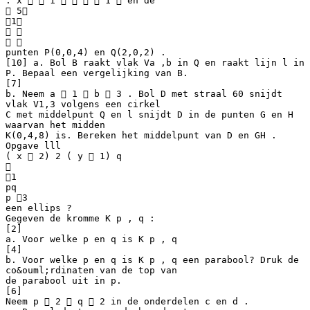
: x   1     1  en de
 5
1
 
 
punten P(0,0,4) en Q(2,0,2) .
[10] a. Bol B raakt vlak Va ,b in Q en raakt lijn l in
P. Bepaal een vergelijking van B.
[7]
b. Neem a  1  b  3 . Bol D met straal 60 snijdt
vlak V1,3 volgens een cirkel
C met middelpunt Q en l snijdt D in de punten G en H
waarvan het midden
K(0,4,8) is. Bereken het middelpunt van D en GH .
Opgave lll
( x  2) 2 ( y  1) q

1
pq
p 3
een ellips ?
Gegeven de kromme K p , q :
[2]
a. Voor welke p en q is K p , q
[4]
b. Voor welke p en q is K p , q een parabool? Druk de
co&ouml;rdinaten van de top van
de parabool uit in p.
[6]
Neem p  2  q  2 in de onderdelen c en d .