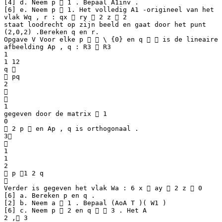
[4] d. Neem p  1 . Bepaal A1inv .
[6] e. Neem p  1. Het volledig A1 -origineel van het
vlak Wq , r : qx  ry  2 z  2
staat loodrecht op zijn beeld en gaat door het punt
(2,0,2) .Bereken q en r.
Opgave V Voor elke p   \ {0} en q   is de lineaire
afbeelding Ap , q : R3  R3
1
1 12
q 
 pq
2


1
gegeven door de matrix  1
0
 2 p  en Ap , q is orthogonaal .
3

1
1
2
 p 1 2 q

Verder is gegeven het vlak Wa : 6 x  ay  2 z  0
[6] a. Bereken p en q .
[2] b. Neem a  1 . Bepaal (AoA T )( W1 )
[6] c. Neem p  2 en q   3 . Het A
2 , 3