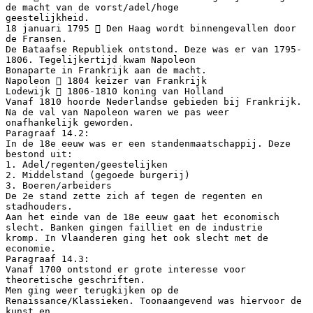
de macht van de vorst/adel/hoge
geestelijkheid.
18 januari 1795  Den Haag wordt binnengevallen door
de Fransen.
De Bataafse Republiek ontstond. Deze was er van 1795-
1806. Tegelijkertijd kwam Napoleon
Bonaparte in Frankrijk aan de macht.
Napoleon  1804 keizer van Frankrijk
Lodewijk  1806-1810 koning van Holland
Vanaf 1810 hoorde Nederlandse gebieden bij Frankrijk.
Na de val van Napoleon waren we pas weer
onafhankelijk geworden.
Paragraaf 14.2:
In de 18e eeuw was er een standenmaatschappij. Deze
bestond uit:
1. Adel/regenten/geestelijken
2. Middelstand (gegoede burgerij)
3. Boeren/arbeiders
De 2e stand zette zich af tegen de regenten en
stadhouders.
Aan het einde van de 18e eeuw gaat het economisch
slecht. Banken gingen failliet en de industrie
kromp. In Vlaanderen ging het ook slecht met de
economie.
Paragraaf 14.3:
Vanaf 1700 ontstond er grote interesse voor
theoretische geschriften.
Men ging weer terugkijken op de
Renaissance/Klassieken. Toonaangevend was hiervoor de
kunst en