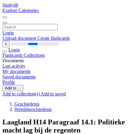
Study
lib
Explore Categories
Login
Upload document
Create flashcards
×
Login
Flashcards
Collections
Documents
Last activity
My documents
Saved documents
Profile
Add to ...
Add to collection(s)
Add to saved
Geschiedenis
Wereldgeschiedenis
Laagland H14 Paragraaf 14.1: Politieke
macht lag bij de regenten