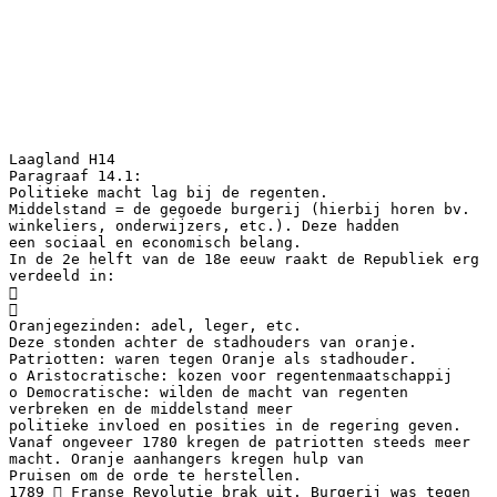
Laagland H14
Paragraaf 14.1:
Politieke macht lag bij de regenten.
Middelstand = de gegoede burgerij (hierbij horen bv.
winkeliers, onderwijzers, etc.). Deze hadden
een sociaal en economisch belang.
In de 2e helft van de 18e eeuw raakt de Republiek erg
verdeeld in:


Oranjegezinden: adel, leger, etc.
Deze stonden achter de stadhouders van oranje.
Patriotten: waren tegen Oranje als stadhouder.
o Aristocratische: kozen voor regentenmaatschappij
o Democratische: wilden de macht van regenten
verbreken en de middelstand meer
politieke invloed en posities in de regering geven.
Vanaf ongeveer 1780 kregen de patriotten steeds meer
macht. Oranje aanhangers kregen hulp van
Pruisen om de orde te herstellen.
1789  Franse Revolutie brak uit. Burgerij was tegen