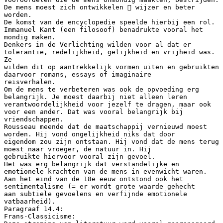
De mens moest zich ontwikkelen  wijzer en beter
worden.
De komst van de encyclopedie speelde hierbij een rol.
Immanuel Kant (een filosoof) benadrukte vooral het
mondig maken.
Denkers in de Verlichting wilden voor al dat er
tolerantie, redelijkheid, gelijkheid en vrijheid was.
Ze
wilden dit op aantrekkelijk vormen uiten en gebruikten
daarvoor romans, essays of imaginaire
reisverhalen.
Om de mens te verbeteren was ook de opvoeding erg
belangrijk. Je moest daarbij niet alleen leren
verantwoordelijkheid voor jezelf te dragen, maar ook
voor een ander. Dat was vooral belangrijk bij
vriendschappen.
Rousseau meende dat de maatschappij vernieuwd moest
worden. Hij vond ongelijkheid niks dat door
eigendom zou zijn ontstaan. Hij vond dat de mens terug
moest naar vroeger, de natuur in. Hij
gebruikte hiervoor vooral zijn gevoel.
Het was erg belangrijk dat verstandelijke en
emotionele krachten van de mens in evenwicht waren.
Aan het eind van de 18e eeuw ontstond ook het
sentimentalisme (= er wordt grote waarde gehecht
aan subtiele gevoelens en verfijnde emotionele
vatbaarheid).
Paragraaf 14.4:
Frans-Classicisme: