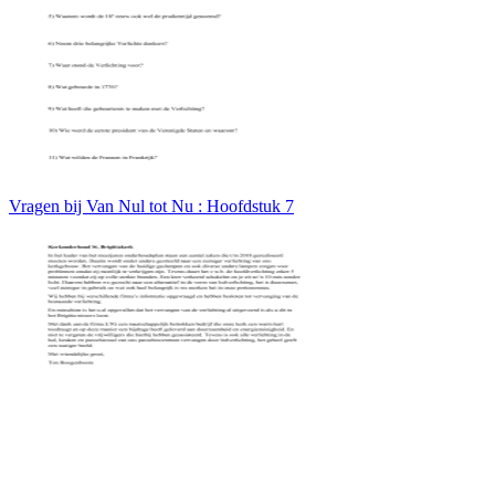
Vragen bij Van Nul tot Nu : Hoofdstuk 7