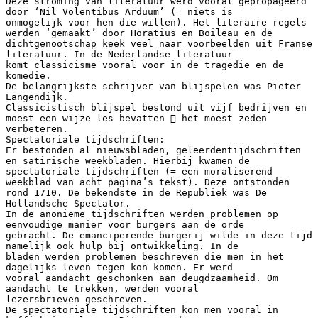
Deze stroming van literatuur werd vooral gepropageerd
door ‘Nil Volentibus Arduum’ (= niets is
onmogelijk voor hen die willen). Het literaire regels
werden ‘gemaakt’ door Horatius en Boileau en de
dichtgenootschap keek veel naar voorbeelden uit Franse
literatuur. In de Nederlandse literatuur
komt classicisme vooral voor in de tragedie en de
komedie.
De belangrijkste schrijver van blijspelen was Pieter
Langendijk.
Classicistisch blijspel bestond uit vijf bedrijven en
moest een wijze les bevatten  het moest zeden
verbeteren.
Spectatoriale tijdschriften:
Er bestonden al nieuwsbladen, geleerdentijdschriften
en satirische weekbladen. Hierbij kwamen de
spectatoriale tijdschriften (= een moraliserend
weekblad van acht pagina’s tekst). Deze ontstonden
rond 1710. De bekendste in de Republiek was De
Hollandsche Spectator.
In de anonieme tijdschriften werden problemen op
eenvoudige manier voor burgers aan de orde
gebracht. De emanciperende burgerij wilde in deze tijd
namelijk ook hulp bij ontwikkeling. In de
bladen werden problemen beschreven die men in het
dagelijks leven tegen kon komen. Er werd
vooral aandacht geschonken aan deugdzaamheid. Om
aandacht te trekken, werden vooral
lezersbrieven geschreven.
De spectatoriale tijdschriften kon men vooral in