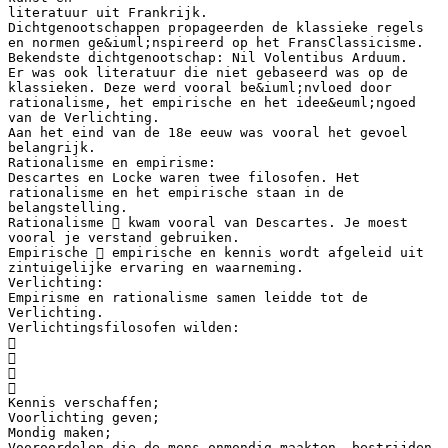
literatuur uit Frankrijk.
Dichtgenootschappen propageerden de klassieke regels
en normen ge&iuml;nspireerd op het FransClassicisme.
Bekendste dichtgenootschap: Nil Volentibus Arduum.
Er was ook literatuur die niet gebaseerd was op de
klassieken. Deze werd vooral be&iuml;nvloed door
rationalisme, het empirische en het idee&euml;ngoed
van de Verlichting.
Aan het eind van de 18e eeuw was vooral het gevoel
belangrijk.
Rationalisme en empirisme:
Descartes en Locke waren twee filosofen. Het
rationalisme en het empirische staan in de
belangstelling.
Rationalisme  kwam vooral van Descartes. Je moest
vooral je verstand gebruiken.
Empirische  empirische en kennis wordt afgeleid uit
zintuigelijke ervaring en waarneming.
Verlichting:
Empirisme en rationalisme samen leidde tot de
Verlichting.
Verlichtingsfilosofen wilden:




Kennis verschaffen;
Voorlichting geven;
Mondig maken;
Vooroordelen die de mens onmondig maakten, bestrijden.