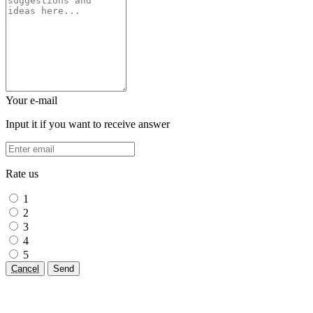
Your e-mail
Input it if you want to receive answer
Rate us
1
2
3
4
5
Cancel
Send