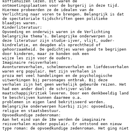
koffiehuizen lezen. Dit waren de
ontmoetingsplaatsen voor de burgerij in deze tijd.
Hiermee probeerden ze de idealen van de
Verlichting naar voren te brengen. Belangrijk is dat
de spectatoriale tijdschriften geen politieke
blaadjes waren.
Kinderliteratuur:
Opvoeding en onderwijs waren in de Verlichting
belangrijke thema’s. Belangrijke onderwerpen in
deze literatuur zijn studie-ijver, vlijt, ouder-
kindrelatie, en deugden als oprechtheid of
gehoorzaamheid. De gedichtjes waren goed te begrijpen
door kinderen, maar ze konden ook een
wijze les zijn voor de ouders.
Imaginaire reisverhalen:
Avonturenverhalen, schelmenverhalen en liefdesverhalen
waren erg populair. Het zijn verhalen in
proza met veel handelingen en de psychologische
uitwerkingen bij personages ontbrak. Bij deze
verhalen zijn het geen werkelijk gebeurde reizen. Het
had een ander doel: de schrijver wilde
maatschappijkritiek leveren. Door een denkbeeldig land
te beschrijven kunnen daarmee o.a.
problemen in eigen land bekritiseerd worden.
Belangrijke onderwerpen hierbij zijn: opvoeding,
religie en staatsbestuur.
Opvoedkundige zedenroman:
Aan het eind van de 18e werden de imaginaire
reisverhalen minder populair. Er ontstond een nieuw
type roman: de opvoedkundige zedenroman. Het ging niet