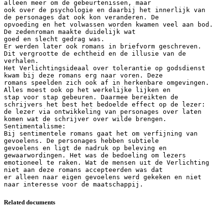
alleen meer om de gebeurtenissen, maar
ook over de psychologie en daarbij het innerlijk van
de personages dat ook kon veranderen. De
opvoeding en het volwassen worden kwamen veel aan bod.
De zedenroman maakte duidelijk wat
goed en slecht gedrag was.
Er werden later ook romans in briefvorm geschreven.
Dit vergrootte de echtheid en de illusie van de
verhalen.
Het Verlichtingsideaal over tolerantie op godsdienst
kwam bij deze romans erg naar voren. Deze
romans speelden zich ook af in herkenbare omgevingen.
Alles moest ook op het werkelijke lijken en
stap voor stap gebeuren. Daarmee bereikten de
schrijvers het best het bedoelde effect op de lezer:
de lezer via ontwikkeling van personages over laten
komen wat de schrijver over wilde brengen.
Sentimentalisme:
Bij sentimentele romans gaat het om verfijning van
gevoelens. De personages hebben subtiele
gevoelens en ligt de nadruk op beleving en
gewaarwordingen. Het was de bedoeling om lezers
emotioneel te raken. Wat de mensen uit de Verlichting
niet aan deze romans accepteerden was dat
er alleen naar eigen gevoelens werd gekeken en niet
Related documents