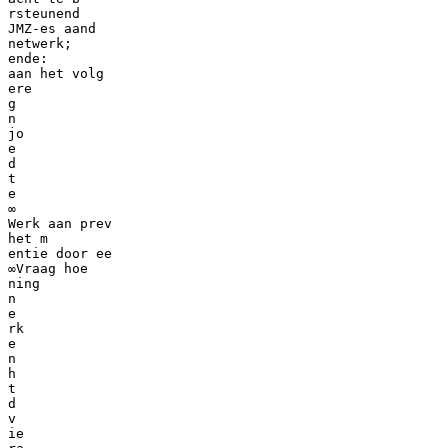
rsteunend
JMZ-es aand
netwerk;
ende:
aan het volg
ere
g
n
jo
e
d
t
e
∞
Werk aan prev
het m
entie door ee
∞Vraag hoe
ning
n
e
rk
e
n
h
t
d
v
ie