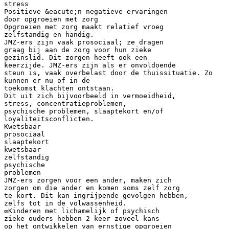
stress
Positieve &eacute;n negatieve ervaringen
door opgroeien met zorg
Opgroeien met zorg maakt relatief vroeg
zelfstandig en handig.
JMZ-ers zijn vaak prosociaal; ze dragen
graag bij aan de zorg voor hun zieke
gezinslid. Dit zorgen heeft ook een
keerzijde. JMZ-ers zijn als er onvoldoende
steun is, vaak overbelast door de thuissituatie. Zo
kunnen er nu of in de
toekomst klachten ontstaan.
Dit uit zich bijvoorbeeld in vermoeidheid,
stress, concentratieproblemen,
psychische problemen, slaaptekort en/of
loyaliteitsconflicten.
Kwetsbaar
prosociaal
slaaptekort
kwetsbaar
zelfstandig
psychische
problemen
JMZ-ers zorgen voor een ander, maken zich
zorgen om die ander en komen soms zelf zorg
te kort. Dit kan ingrijpende gevolgen hebben,
zelfs tot in de volwassenheid.
∞Kinderen met lichamelijk of psychisch
zieke ouders hebben 2 keer zoveel kans
op het ontwikkelen van ernstige opgroeien