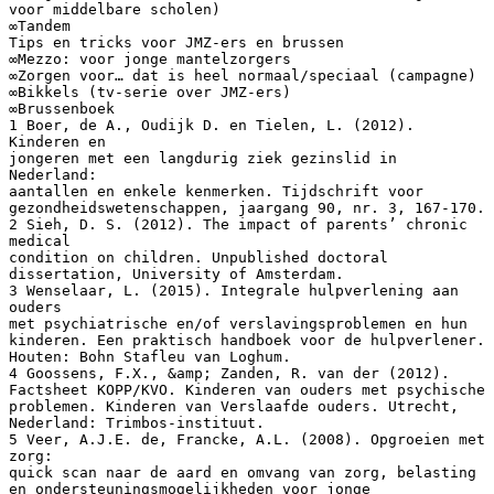
voor middelbare scholen)
∞Tandem
Tips en tricks voor JMZ-ers en brussen
∞Mezzo: voor jonge mantelzorgers
∞Zorgen voor… dat is heel normaal/speciaal (campagne)
∞Bikkels (tv-serie over JMZ-ers)
∞Brussenboek
1 Boer, de A., Oudijk D. en Tielen, L. (2012).
Kinderen en
jongeren met een langdurig ziek gezinslid in
Nederland:
aantallen en enkele kenmerken. Tijdschrift voor
gezondheidswetenschappen, jaargang 90, nr. 3, 167-170.
2 Sieh, D. S. (2012). The impact of parents’ chronic
medical
condition on children. Unpublished doctoral
dissertation, University of Amsterdam.
3 Wenselaar, L. (2015). Integrale hulpverlening aan
ouders
met psychiatrische en/of verslavingsproblemen en hun
kinderen. Een praktisch handboek voor de hulpverlener.
Houten: Bohn Stafleu van Loghum.
4 Goossens, F.X., &amp; Zanden, R. van der (2012).
Factsheet KOPP/KVO. Kinderen van ouders met psychische
problemen. Kinderen van Verslaafde ouders. Utrecht,
Nederland: Trimbos-instituut.
5 Veer, A.J.E. de, Francke, A.L. (2008). Opgroeien met
zorg:
quick scan naar de aard en omvang van zorg, belasting
en ondersteuningsmogelijkheden voor jonge