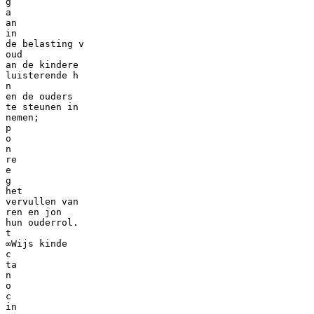
g
a
an
in
de belasting v
oud
an de kindere
luisterende h
n
en de ouders
te steunen in
nemen;
p
o
n
re
e
g
het
vervullen van
ren en jon
hun ouderrol.
t
∞Wijs kinde
c
ta
n
o
c
in