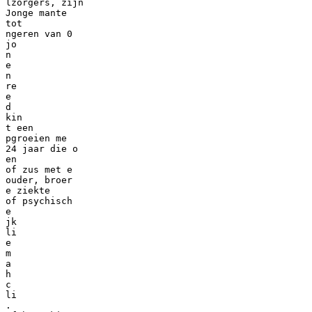
lzorgers, zijn
Jonge mante
tot
ngeren van 0
jo
n
e
n
re
e
d
kin
t een
pgroeien me
24 jaar die o
en
of zus met e
ouder, broer
e ziekte
of psychisch
e
jk
li
e
m
a
h
c
li
.