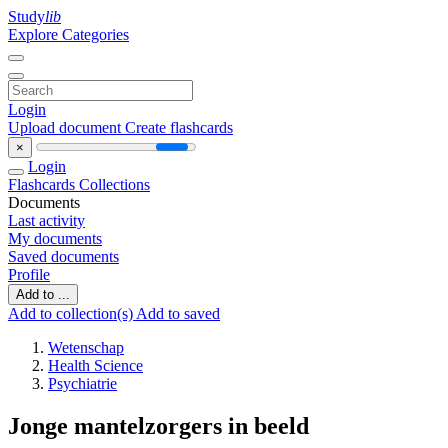
Study
lib
Explore Categories
Login
Upload document
Create flashcards
×
Login
Flashcards
Collections
Documents
Last activity
My documents
Saved documents
Profile
Add to ...
Add to collection(s)
Add to saved
Wetenschap
Health Science
Psychiatrie
Jonge mantelzorgers in beeld