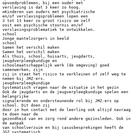
opvoedproblemen, bij een ouder met
verslaving is dat 3 keer zo hoog.
∞Kinderen van ouders met psychiatrische
en/of verslavingsproblemen lopen een
3 tot 13 keer zo groot risico om zelf
ooit een psychische stoornis en/of
verslavingsproblematiek te ontwikkelen.
school
Jonge mantelzorgers in beeld
school
Samen het verschil maken
Samen het verschil maken
Als thuis, school, huisarts, jeugdarts,
jeugdverpleegkundige en
schoolmaatschappelijk werk (de omgeving) goed
samenwerken, zijn
zij in staat het risico te verkleinen of zelf weg te
nemen bij JMZ-ers.
jeugdverpleegkundige
Systematisch vragen naar de situatie in het gezin
Ook de jeugdarts en de jeugverpleegkundige spelen een
belangrijke
signalerende en ondersteunende rol bij JMZ-ers op
school. Dit doen zij
door in hun contact met de leerling ook altijd navraag
te doen naar de
gezondheid van en zorg rond andere gezinsleden. Ook in
de aanpak
van schoolverzuim en bij casusbesprekingen heeft de
JGZ systematisch