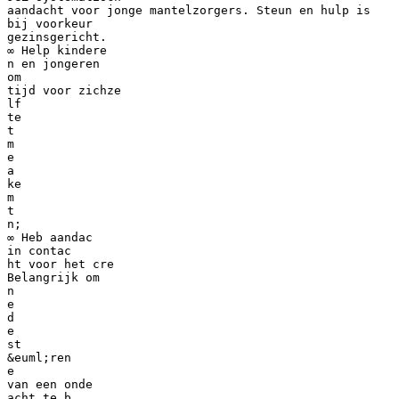
aandacht voor jonge mantelzorgers. Steun en hulp is
bij voorkeur
gezinsgericht.
∞ Help kindere
n en jongeren
om
tijd voor zichze
lf
te
t
m
e
a
ke
m
t
n;
∞ Heb aandac
in contac
ht voor het cre
Belangrijk om
n
e
d
e
st
&euml;ren
e
van een onde
acht te b