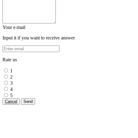
Your e-mail
Input it if you want to receive answer
Rate us
1
2
3
4
5
Cancel
Send