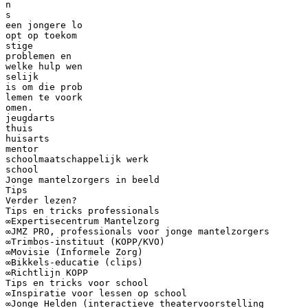
n
s
een jongere lo
opt op toekom
stige
problemen en
welke hulp wen
selijk
is om die prob
lemen te voork
omen.
jeugdarts
thuis
huisarts
mentor
schoolmaatschappelijk werk
school
Jonge mantelzorgers in beeld
Tips
Verder lezen?
Tips en tricks professionals
∞Expertisecentrum Mantelzorg
∞JMZ PRO, professionals voor jonge mantelzorgers
∞Trimbos-instituut (KOPP/KVO)
∞Movisie (Informele Zorg)
∞Bikkels-educatie (clips)
∞Richtlijn KOPP
Tips en tricks voor school
∞Inspiratie voor lessen op school
∞Jonge Helden (interactieve theatervoorstelling