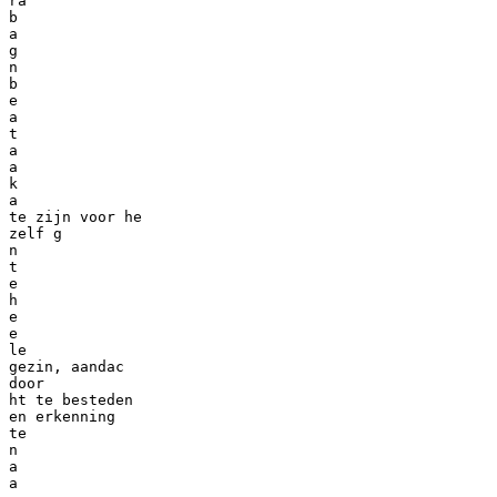
ra
b
a
g
n
b
e
a
t
a
a
k
a
te zijn voor he
zelf g
n
t
e
h
e
e
le
gezin, aandac
door
ht te besteden
en erkenning
te
n
a
a