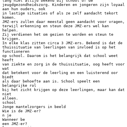
lang niet altijd bekend bij school of de
jeugdgezondheidszorg. Kinderen en jongeren zijn loyaal
aan hun ouders, ook
in lastige situaties of als ze zelf aandacht tekort
komen.
JMZ-ers zullen daar meestal geen aandacht voor vragen,
terwijl erkenning en steun deze JMZ-ers wel kan
helpen.
Zij verdienen het om gezien te worden en steun te
krijgen.
In elke klas zitten circa 3 JMZ-ers. Bekend is dat de
thuissituatie van leerlingen van invloed is op het
functioneren
op school. Daarom is het belangrijk dat school weet
heeft
van ziekte en zorg in de thuissituatie, oog heeft voor
wat
dat betekent voor de leerling en een luisterend oor
biedt
als daar behoefte aan is. School speelt een
belangrijke rol
bij het zicht krijgen op deze leerlingen, maar kan dat
niet
alleen.
school
Jonge mantelzorgers in beeld
Wie is de JMZ-er?
n je
Wanneer be
een JMZ-er?