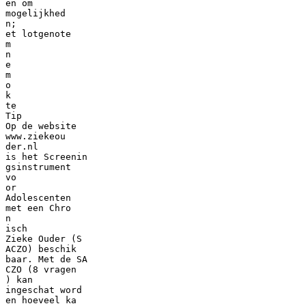
en om
mogelijkhed
n;
et lotgenote
m
n
e
m
o
k
te
Tip
Op de website
www.ziekeou
der.nl
is het Screenin
gsinstrument
vo
or
Adolescenten
met een Chro
n
isch
Zieke Ouder (S
ACZO) beschik
baar. Met de SA
CZO (8 vragen
) kan
ingeschat word
en hoeveel ka