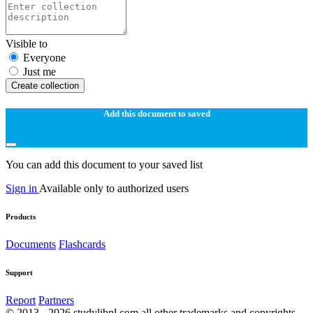
Visible to
Everyone
Just me
Create collection
Add this document to saved
You can add this document to your saved list
Sign in
Available only to authorized users
Products
Documents
Flashcards
Support
Report
Partners
© 2013 - 2026 studylibnl.com all other trademarks and copyrights