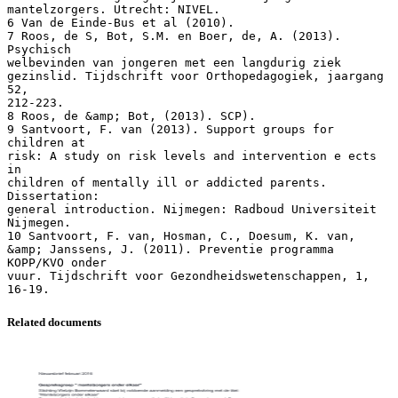
mantelzorgers. Utrecht: NIVEL.
6 Van de Einde-Bus et al (2010).
7 Roos, de S, Bot, S.M. en Boer, de, A. (2013).
Psychisch
welbevinden van jongeren met een langdurig ziek
gezinslid. Tijdschrift voor Orthopedagogiek, jaargang
52,
212-223.
8 Roos, de &amp; Bot, (2013). SCP).
9 Santvoort, F. van (2013). Support groups for
children at
risk: A study on risk levels and intervention e ects
in
children of mentally ill or addicted parents.
Dissertation:
general introduction. Nijmegen: Radboud Universiteit
Nijmegen.
10 Santvoort, F. van, Hosman, C., Doesum, K. van,
&amp; Janssens, J. (2011). Preventie programma
KOPP/KVO onder
vuur. Tijdschrift voor Gezondheidswetenschappen, 1,
Related documents