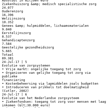
Absoluut in miljoen euro
Ziekenhuiszorg &amp; medisch specialistische zorg
24.077
Ouderenzorg
16.396
Welzijnszorg
10.352
Genees &amp; hulpmiddelen, lichaamsmaterialen
9.040
Eerstelijnszorg
8.537
Gehandicaptenzorg
7.584
Geestelijke gezondheidszorg
5.665
Totaal
89.381
24-Jul-17 | 5
Evolutie van zorgsystemen
• Vrije markt: ongelijke toegang tot zorg
• Organiseren van gelijke toegang tot zorg via
publieke
financiering
• Kostenbeheersing via lapmiddelen zoals budgetten
• Introduceren van prikkels tot doelmatigheid
(Cutler, 2002)
24-Jul-17 | 6
Evolutie van het Nederlandse zorgsysteem
• Ziekenfondsen: toegang tot zorg voor mensen met laag
inkomen (&lt;30.000 euro)