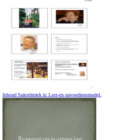
Inhoud Saitoritmiek is: Leer-en opvoedingsmodel.