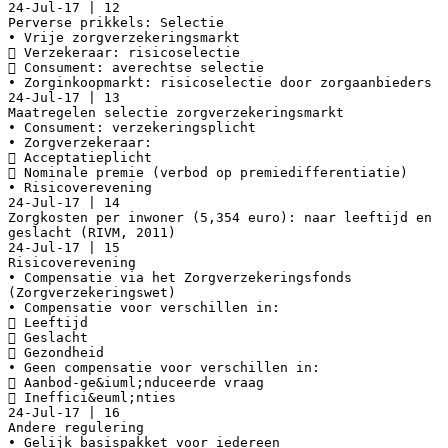
24-Jul-17 | 12
Perverse prikkels: Selectie
• Vrije zorgverzekeringsmarkt
 Verzekeraar: risicoselectie
 Consument: averechtse selectie
• Zorginkoopmarkt: risicoselectie door zorgaanbieders
24-Jul-17 | 13
Maatregelen selectie zorgverzekeringsmarkt
• Consument: verzekeringsplicht
• Zorgverzekeraar:
 Acceptatieplicht
 Nominale premie (verbod op premiedifferentiatie)
• Risicoverevening
24-Jul-17 | 14
Zorgkosten per inwoner (5,354 euro): naar leeftijd en
geslacht (RIVM, 2011)
24-Jul-17 | 15
Risicoverevening
• Compensatie via het Zorgverzekeringsfonds
(Zorgverzekeringswet)
• Compensatie voor verschillen in:
 Leeftijd
 Geslacht
 Gezondheid
• Geen compensatie voor verschillen in:
 Aanbod-ge&iuml;nduceerde vraag
 Ineffici&euml;nties
24-Jul-17 | 16
Andere regulering
• Gelijk basispakket voor iedereen