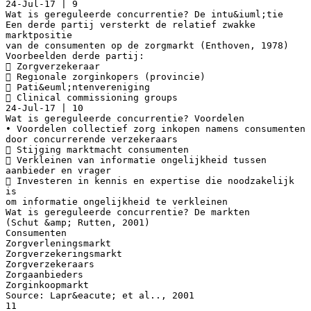
24-Jul-17 | 9
Wat is gereguleerde concurrentie? De intu&iuml;tie
Een derde partij versterkt de relatief zwakke
marktpositie
van de consumenten op de zorgmarkt (Enthoven, 1978)
Voorbeelden derde partij:
 Zorgverzekeraar
 Regionale zorginkopers (provincie)
 Pati&euml;ntenvereniging
 Clinical commissioning groups
24-Jul-17 | 10
Wat is gereguleerde concurrentie? Voordelen
• Voordelen collectief zorg inkopen namens consumenten
door concurrerende verzekeraars
 Stijging marktmacht consumenten
 Verkleinen van informatie ongelijkheid tussen
aanbieder en vrager
 Investeren in kennis en expertise die noodzakelijk
is
om informatie ongelijkheid te verkleinen
Wat is gereguleerde concurrentie? De markten
(Schut &amp; Rutten, 2001)
Consumenten
Zorgverleningsmarkt
Zorgverzekeringsmarkt
Zorgverzekeraars
Zorgaanbieders
Zorginkoopmarkt
Source: Lapr&eacute; et al.., 2001
11