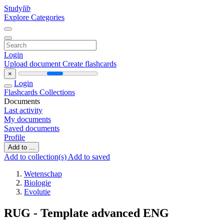
Study
lib
Explore Categories
Login
Upload document
Create flashcards
×
Login
Flashcards
Collections
Documents
Last activity
My documents
Saved documents
Profile
Add to ...
Add to collection(s)
Add to saved
Wetenschap
Biologie
Evolutie
RUG - Template advanced ENG