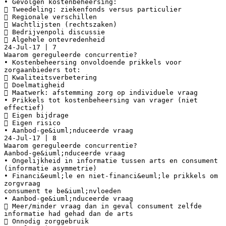
• Gevolgen kostenbeheersing:
 Tweedeling: ziekenfonds versus particulier
 Regionale verschillen
 Wachtlijsten (rechtszaken)
 Bedrijvenpoli discussie
 Algehele ontevredenheid
24-Jul-17 | 7
Waarom gereguleerde concurrentie?
• Kostenbeheersing onvoldoende prikkels voor
zorgaanbieders tot:
 Kwaliteitsverbetering
 Doelmatigheid
 Maatwerk: afstemming zorg op individuele vraag
• Prikkels tot kostenbeheersing van vrager (niet
effectief)
 Eigen bijdrage
 Eigen risico
• Aanbod-ge&iuml;nduceerde vraag
24-Jul-17 | 8
Waarom gereguleerde concurrentie?
Aanbod-ge&iuml;nduceerde vraag
• Ongelijkheid in informatie tussen arts en consument
(informatie asymmetrie)
• Financi&euml;le en niet-financi&euml;le prikkels om
zorgvraag
consument te be&iuml;nvloeden
• Aanbod-ge&iuml;nduceerde vraag
 Meer/minder vraag dan in geval consument zelfde
informatie had gehad dan de arts
 Onnodig zorggebruik