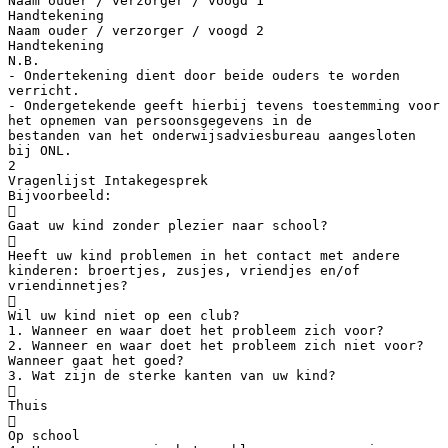
Naam ouder / verzorger / voogd 1
Handtekening
Naam ouder / verzorger / voogd 2
Handtekening
N.B.
- Ondertekening dient door beide ouders te worden
verricht.
- Ondergetekende geeft hierbij tevens toestemming voor
het opnemen van persoonsgegevens in de
bestanden van het onderwijsadviesbureau aangesloten
bij ONL.
2
Vragenlijst Intakegesprek
Bijvoorbeeld:

Gaat uw kind zonder plezier naar school?

Heeft uw kind problemen in het contact met andere
kinderen: broertjes, zusjes, vriendjes en/of
vriendinnetjes?

Wil uw kind niet op een club?
1. Wanneer en waar doet het probleem zich voor?
2. Wanneer en waar doet het probleem zich niet voor?
Wanneer gaat het goed?
3. Wat zijn de sterke kanten van uw kind?

Thuis

Op school