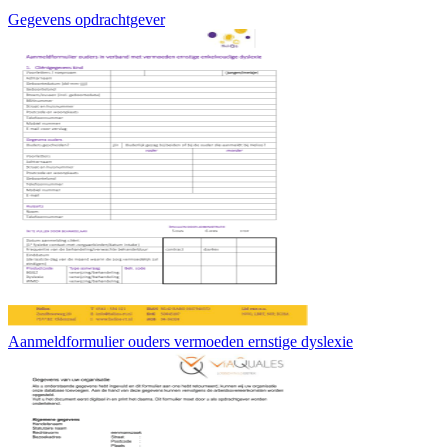
Gegevens opdrachtgever
Aanmeldformulier ouders vermoeden ernstige dyslexie