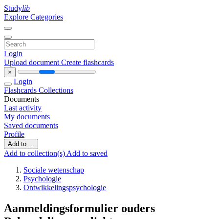
Study
lib
Explore Categories
Login
Upload document
Create flashcards
×
Login
Flashcards
Collections
Documents
Last activity
My documents
Saved documents
Profile
Add to ...
Add to collection(s)
Add to saved
Sociale wetenschap
Psychologie
Ontwikkelingspsychologie
Aanmeldingsformulier ouders