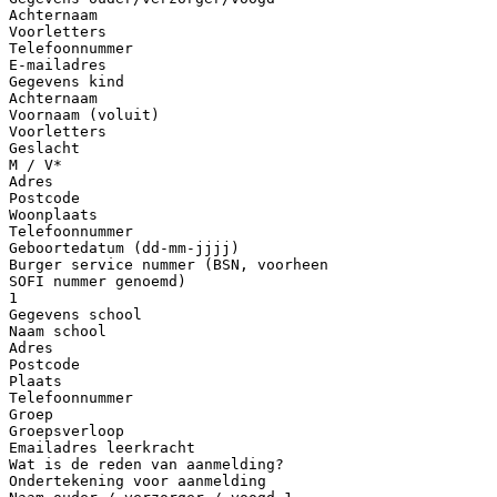
Achternaam
Voorletters
Telefoonnummer
E-mailadres
Gegevens kind
Achternaam
Voornaam (voluit)
Voorletters
Geslacht
M / V*
Adres
Postcode
Woonplaats
Telefoonnummer
Geboortedatum (dd-mm-jjjj)
Burger service nummer (BSN, voorheen
SOFI nummer genoemd)
1
Gegevens school
Naam school
Adres
Postcode
Plaats
Telefoonnummer
Groep
Groepsverloop
Emailadres leerkracht
Wat is de reden van aanmelding?
Ondertekening voor aanmelding