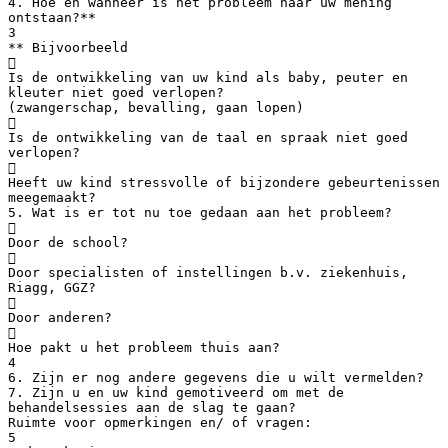
4. Hoe en wanneer is het probleem naar uw mening
ontstaan?**
3
** Bijvoorbeeld

Is de ontwikkeling van uw kind als baby, peuter en
kleuter niet goed verlopen?
(zwangerschap, bevalling, gaan lopen)

Is de ontwikkeling van de taal en spraak niet goed
verlopen?

Heeft uw kind stressvolle of bijzondere gebeurtenissen
meegemaakt?
5. Wat is er tot nu toe gedaan aan het probleem?

Door de school?

Door specialisten of instellingen b.v. ziekenhuis,
Riagg, GGZ?

Door anderen?

Hoe pakt u het probleem thuis aan?
4
6. Zijn er nog andere gegevens die u wilt vermelden?
7. Zijn u en uw kind gemotiveerd om met de
behandelsessies aan de slag te gaan?
Ruimte voor opmerkingen en/ of vragen:
5