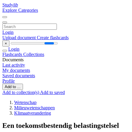
Study
lib
Explore Categories
Login
Upload document
Create flashcards
×
Login
Flashcards
Collections
Documents
Last activity
My documents
Saved documents
Profile
Add to ...
Add to collection(s)
Add to saved
Wetenschap
Milieuwetenschappen
Klimaatverandering
Een toekomstbestendig belastingstelsel