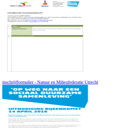
inschrijfformulier - Natuur en Milieufederatie Utrecht