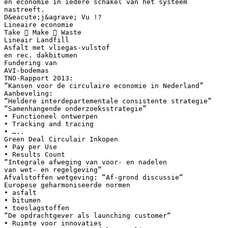
en economie in iedere schakel van het systeem
nastreeft.
D&eacute;j&agrave; Vu !?
Lineaire economie
Take  Make  Waste
Lineair Landfill
Asfalt met vliegas-vulstof
en rec. dakbitumen
Fundering van
AVI-bodemas
TNO-Rapport 2013:
“Kansen voor de circulaire economie in Nederland”
Aanbeveling:
“Heldere interdepartementale consistente strategie”
“Samenhangende onderzoeksstrategie”
• Functioneel ontwerpen
• Tracking and tracing
• …..
Green Deal Circulair Inkopen
• Pay per Use
• Results Count
“Integrale afweging van voor- en nadelen
van wet- en regelgeving”
Afvalstoffen wetgeving: “Af-grond discussie“
Europese geharmoniseerde normen
• asfalt
• bitumen
• toeslagstoffen
“De opdrachtgever als launching customer“
• Ruimte voor innovaties