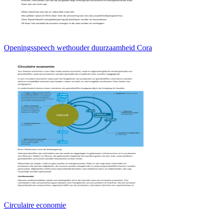
Openingsspeech wethouder duurzaamheid Cora
Circulaire economie