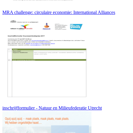
MRA challenge: circulaire economie: International Alliances
inschrijfformulier - Natuur en Milieufederatie Utrecht