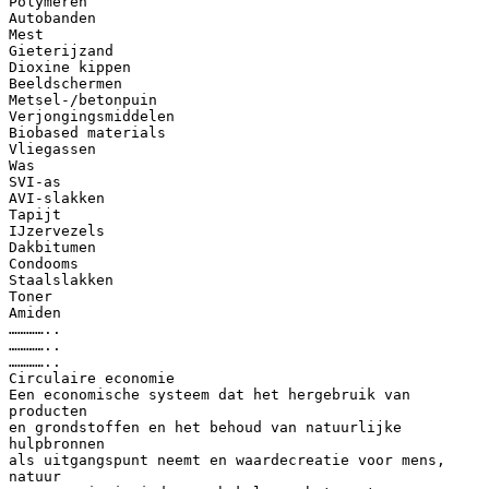
Polymeren
Autobanden
Mest
Gieterijzand
Dioxine kippen
Beeldschermen
Metsel-/betonpuin
Verjongingsmiddelen
Biobased materials
Vliegassen
Was
SVI-as
AVI-slakken
Tapijt
IJzervezels
Dakbitumen
Condooms
Staalslakken
Toner
Amiden
…………..
…………..
…………..
Circulaire economie
Een economische systeem dat het hergebruik van
producten
en grondstoffen en het behoud van natuurlijke
hulpbronnen
als uitgangspunt neemt en waardecreatie voor mens,
natuur