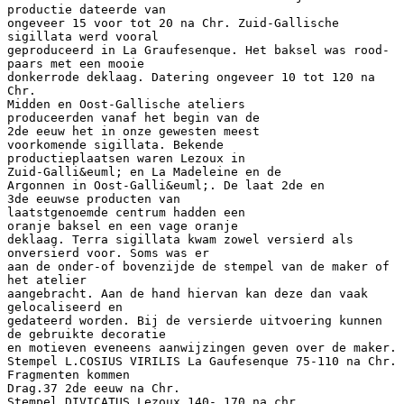
productie dateerde van
ongeveer 15 voor tot 20 na Chr. Zuid-Gallische
sigillata werd vooral
geproduceerd in La Graufesenque. Het baksel was rood-
paars met een mooie
donkerrode deklaag. Datering ongeveer 10 tot 120 na
Chr.
Midden en Oost-Gallische ateliers
produceerden vanaf het begin van de
2de eeuw het in onze gewesten meest
voorkomende sigillata. Bekende
productieplaatsen waren Lezoux in
Zuid-Galli&euml; en La Madeleine en de
Argonnen in Oost-Galli&euml;. De laat 2de en
3de eeuwse producten van
laatstgenoemde centrum hadden een
oranje baksel en een vage oranje
deklaag. Terra sigillata kwam zowel versierd als
onversierd voor. Soms was er
aan de onder-of bovenzijde de stempel van de maker of
het atelier
aangebracht. Aan de hand hiervan kan deze dan vaak
gelocaliseerd en
gedateerd worden. Bij de versierde uitvoering kunnen
de gebruikte decoratie
en motieven eveneens aanwijzingen geven over de maker.
Stempel L.COSIUS VIRILIS La Gaufesenque 75-110 na Chr.
Fragmenten kommen
Drag.37 2de eeuw na Chr.