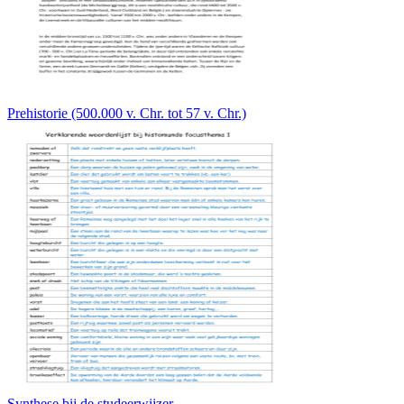
Prehistorie (500.000 v. Chr. tot 57 v. Chr.)
Synthese bij de studeerwijzer