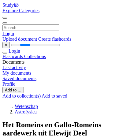
Study
lib
Explore Categories
Login
Upload document
Create flashcards
×
Login
Flashcards
Collections
Documents
Last activity
My documents
Saved documents
Profile
Add to ...
Add to collection(s)
Add to saved
Wetenschap
Astrofysica
Het Romeins en Gallo-Romeins
aardewerk uit Elewijt Deel