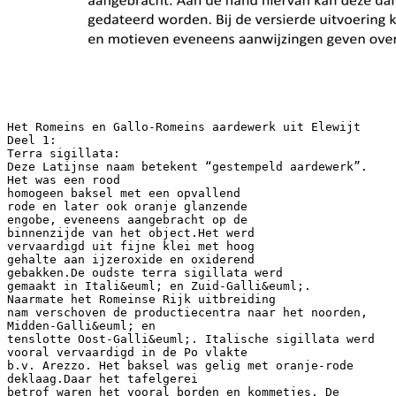
Het Romeins en Gallo-Romeins aardewerk uit Elewijt
Deel 1:
Terra sigillata:
Deze Latijnse naam betekent “gestempeld aardewerk”.
Het was een rood
homogeen baksel met een opvallend
rode en later ook oranje glanzende
engobe, eveneens aangebracht op de
binnenzijde van het object.Het werd
vervaardigd uit fijne klei met hoog
gehalte aan ijzeroxide en oxiderend
gebakken.De oudste terra sigillata werd
gemaakt in Itali&euml; en Zuid-Galli&euml;.
Naarmate het Romeinse Rijk uitbreiding
nam verschoven de productiecentra naar het noorden,
Midden-Galli&euml; en
tenslotte Oost-Galli&euml;. Italische sigillata werd
vooral vervaardigd in de Po vlakte
b.v. Arezzo. Het baksel was gelig met oranje-rode
deklaag.Daar het tafelgerei
betrof waren het vooral borden en kommetjes. De