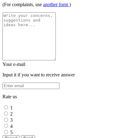
(For complaints, use
another form
)
Your e-mail
Input it if you want to receive answer
Rate us
1
2
3
4
5