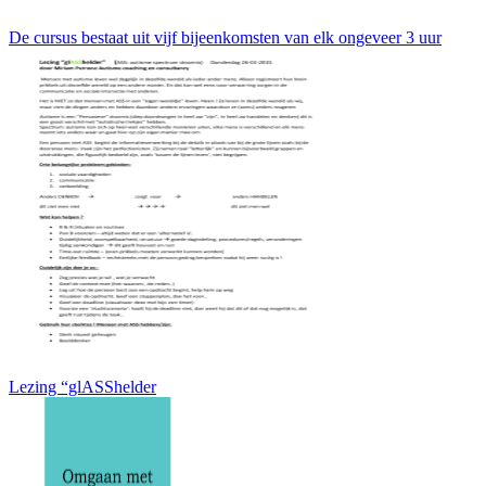
De cursus bestaat uit vijf bijeenkomsten van elk ongeveer 3 uur
Lezing “glASShelder