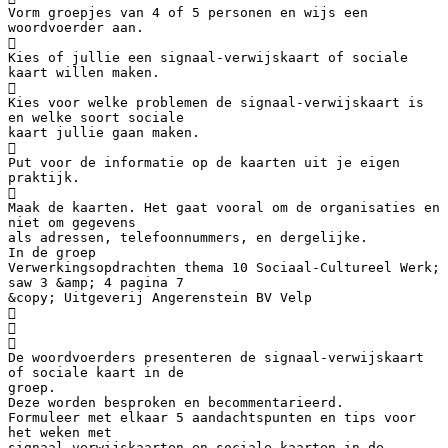
Vorm groepjes van 4 of 5 personen en wijs een
woordvoerder aan.

Kies of jullie een signaal-verwijskaart of sociale
kaart willen maken.

Kies voor welke problemen de signaal-verwijskaart is
en welke soort sociale
kaart jullie gaan maken.

Put voor de informatie op de kaarten uit je eigen
praktijk.

Maak de kaarten. Het gaat vooral om de organisaties en
niet om gegevens
als adressen, telefoonnummers, en dergelijke.
In de groep
Verwerkingsopdrachten thema 10 Sociaal-Cultureel Werk;
saw 3 &amp; 4 pagina 7
&copy; Uitgeverij Angerenstein BV Velp



De woordvoerders presenteren de signaal-verwijskaart
of sociale kaart in de
groep.
Deze worden besproken en becommentarieerd.
Formuleer met elkaar 5 aandachtspunten en tips voor
het weken met
signaal-verwijskaarten en sociale kaarten in de