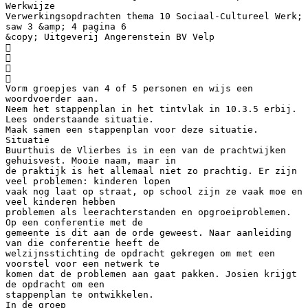
Werkwijze
Verwerkingsopdrachten thema 10 Sociaal-Cultureel Werk;
saw 3 &amp; 4 pagina 6
&copy; Uitgeverij Angerenstein BV Velp




Vorm groepjes van 4 of 5 personen en wijs een
woordvoerder aan.
Neem het stappenplan in het tintvlak in 10.3.5 erbij.
Lees onderstaande situatie.
Maak samen een stappenplan voor deze situatie.
Situatie
Buurthuis de Vlierbes is in een van de prachtwijken
gehuisvest. Mooie naam, maar in
de praktijk is het allemaal niet zo prachtig. Er zijn
veel problemen: kinderen lopen
vaak nog laat op straat, op school zijn ze vaak moe en
veel kinderen hebben
problemen als leerachterstanden en opgroeiproblemen.
Op een conferentie met de
gemeente is dit aan de orde geweest. Naar aanleiding
van die conferentie heeft de
welzijnsstichting de opdracht gekregen om met een
voorstel voor een netwerk te
komen dat de problemen aan gaat pakken. Josien krijgt
de opdracht om een
stappenplan te ontwikkelen.
In de groep