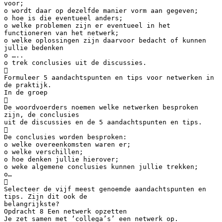
voor;
o wordt daar op dezelfde manier vorm aan gegeven;
o hoe is die eventueel anders;
o welke problemen zijn er eventueel in het
functioneren van het netwerk;
o welke oplossingen zijn daarvoor bedacht of kunnen
jullie bedenken
o …..
o trek conclusies uit de discussies.

Formuleer 5 aandachtspunten en tips voor netwerken in
de praktijk.
In de groep

De woordvoerders noemen welke netwerken besproken
zijn, de conclusies
uit de discussies en de 5 aandachtspunten en tips.

De conclusies worden besproken:
o welke overeenkomsten waren er;
o welke verschillen;
o hoe denken jullie hierover;
o weke algemene conclusies kunnen jullie trekken;
o…

Selecteer de vijf meest genoemde aandachtspunten en
tips. Zijn dit ook de
belangrijkste?
Opdracht 8 Een netwerk opzetten
Je zet samen met ‘collega’s’ een netwerk op.