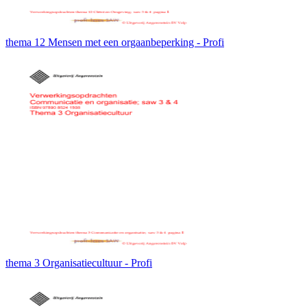
thema 12 Mensen met een orgaanbeperking - Profi
thema 3 Organisatiecultuur - Profi