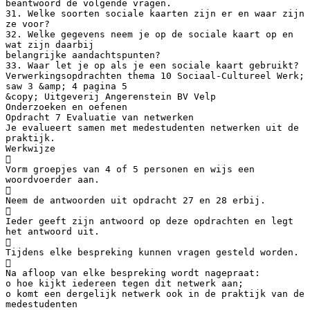
beantwoord de volgende vragen.
31. Welke soorten sociale kaarten zijn er en waar zijn
ze voor?
32. Welke gegevens neem je op de sociale kaart op en
wat zijn daarbij
belangrijke aandachtspunten?
33. Waar let je op als je een sociale kaart gebruikt?
Verwerkingsopdrachten thema 10 Sociaal-Cultureel Werk;
saw 3 &amp; 4 pagina 5
&copy; Uitgeverij Angerenstein BV Velp
Onderzoeken en oefenen
Opdracht 7 Evaluatie van netwerken
Je evalueert samen met medestudenten netwerken uit de
praktijk.
Werkwijze

Vorm groepjes van 4 of 5 personen en wijs een
woordvoerder aan.

Neem de antwoorden uit opdracht 27 en 28 erbij.

Ieder geeft zijn antwoord op deze opdrachten en legt
het antwoord uit.

Tijdens elke bespreking kunnen vragen gesteld worden.

Na afloop van elke bespreking wordt nagepraat:
o hoe kijkt iedereen tegen dit netwerk aan;
o komt een dergelijk netwerk ook in de praktijk van de
medestudenten