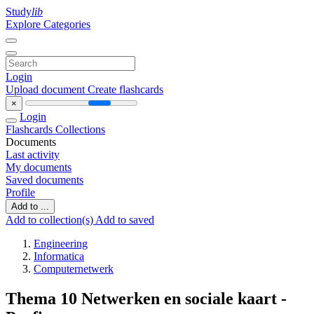
Study
lib
Explore Categories
Login
Upload document
Create flashcards
×
Login
Flashcards
Collections
Documents
Last activity
My documents
Saved documents
Profile
Add to ...
Add to collection(s)
Add to saved
Engineering
Informatica
Computernetwerk
Thema 10 Netwerken en sociale kaart -