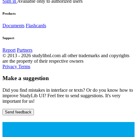
Sign in
Available only to authorized users
Products
Documents
Flashcards
Support
Report
Partners
© 2013 - 2026 studylibnl.com all other trademarks and copyrights
are the property of their respective owners
Privacy
Terms
Make a suggestion
Did you find mistakes in interface or texts? Or do you know how to
improve StudyLib UI? Feel free to send suggestions. It's very
important for us!
Send feedback