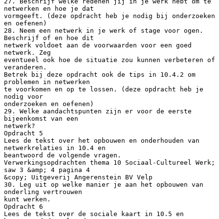
27. Beschrijf welke redenen jij in je werk hebt om te
netwerken en hoe je dat
vormgeeft. (deze opdracht heb je nodig bij onderzoeken
en oefenen)
28. Neem een netwerk in je werk of stage voor ogen.
Beschrijf of en hoe dit
netwerk voldoet aan de voorwaarden voor een goed
netwerk. Zeg
eventueel ook hoe de situatie zou kunnen verbeteren of
veranderen.
Betrek bij deze opdracht ook de tips in 10.4.2 om
problemen in netwerken
te voorkomen en op te lossen. (deze opdracht heb je
nodig voor
onderzoeken en oefenen)
29. Welke aandachtspunten zijn er voor de eerste
bijeenkomst van een
netwerk?
Opdracht 5
Lees de tekst over het opbouwen en onderhouden van
netwerkrelaties in 10.4 en
beantwoord de volgende vragen.
Verwerkingsopdrachten thema 10 Sociaal-Cultureel Werk;
saw 3 &amp; 4 pagina 4
&copy; Uitgeverij Angerenstein BV Velp
30. Leg uit op welke manier je aan het opbouwen van
onderling vertrouwen
kunt werken.
Opdracht 6
Lees de tekst over de sociale kaart in 10.5 en