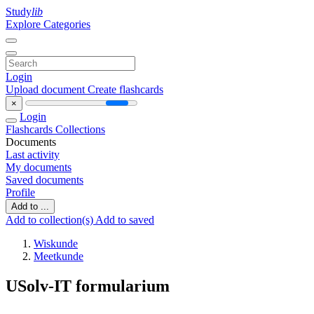
Study
lib
Explore Categories
Login
Upload document
Create flashcards
×
Login
Flashcards
Collections
Documents
Last activity
My documents
Saved documents
Profile
Add to ...
Add to collection(s)
Add to saved
Wiskunde
Meetkunde
USolv-IT formularium