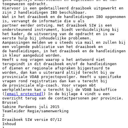
toegewezen opdracht.
Hiervoor is een gedetailleerd draaiboek uitgewerkt en
zijn 2 handleidingen IBO beschikbaar.
Wat in het draaiboek en de handleidingen IBO opgenomen
is, vervangt de informatie die u als
partner eerder ontving. Het draaiboek SIW is een
ondersteunend instrument, biedt verduidelijking bij
het kader, de uitvoering van de opdracht en is uw
eerste hulp bij inhoudelijke problemen.
Aanpassingen melden we u steeds via mail en zullen bij
een volgende publicatie van het draaiboek en
de handleidingen, in het draaiboek en de handleidingen
in kleur aangeduid worden.
Heeft u nog vragen waarop u het antwoord niet
terugvindt in dit draaiboek en/of de handleidingen
of dienen er regionale afspraken bijgestuurd te
worden, dan kan u uiteraard altijd terecht bij uw
provinciale VDAB projectopvolger. Heeft u specifieke
vragen rond registraties dan kan u terecht bij
de provinciale mlp-coach. Voor vragen mbt
werkplekleren kan u terecht bij de VDAB backoffice
(
[email protected]
) In de bijlage 4 vindt u een overzicht terug van de contactpersonen per provincie. Brussel Sabine Pardaens juli 2015 Teamleider Regie/samenwerking 2 Draaiboek SIW versie 07/12 Inhoud 1 Administratieve bepalingen ............................................................................................ 5 1.1 Duurtijd van de opdracht ......................................................................................... 5 1.2 Plaats van de dienstverlening .................................................................................. 5 1.3 Betaling ................................................................................................................... 5 1.3.1 Gemaakte kosten in het kader van deze opdracht aantonen ............................ 5 1.3.2 Financi&euml;le audit ................................................................................................ 6 1.4 2 3 Mandaten ................................................................................................................ 7 Technische bepalingen................................................................................................... 8 2.1 Situering en doelstelling .......................................................................................... 8 2.2 Doelgroep ............................................................................................................... 8 2.3 Beschrijving van de opdracht .................................................................................11 2.3.1 Toeleiding .......................................................................................................11 2.3.2 Trajectbepaling................................................................................................12 2.3.3 Aanmelding/afmelding .....................................................................................13 2.3.4 Diepgaande ori&euml;ntering en opmaak actieplan .................................................14 2.3.5 Intensieve begeleiding en bemiddeling naar werk ...........................................15 2.3.6 Het werkplekleren ...........................................................................................18 2.3.7 Nazorg tijdens tewerkstelling ...........................................................................19 2.3.8 Taalondersteuning voor laagtaalvaardige deelnemers ....................................20 2.3.9 Einde begeleidingstraject en terugnameplicht .................................................21 Specifieke bepalingen betreffende de uitvoering van de opdracht .................................22 3.1 Personeelsinzet ......................................................................................................22 3.2 Welzijn en veiligheid ...............................................................................................22 3.3 Registratie in Mijn Loopbaan voor Partners (MLP) .................................................22 3.3.1 Verlening inzagerechten..................................................................................22 3.3.2 Rapportering ...................................................................................................23 3.3.3 Verplichte registraties ......................................................................................23 3.4 Het werkzoekendedossier: onderliggende bewijsstukken van de MLP-registratie. .25 3.5 Vervroegde stopzettingen en onttenderingen .........................................................27 3.6 Werkzoekende werkt niet mee, transmissie ...........................................................28 3.6.1 Werkzoekende voert de trajectovereenkomst niet of slechts beperkt uit ..........28 3.6.2 Transmissie, weldra een VDAB-bevoegdheid..................................................28 3.7 Klachtenprocedure voor de werkzoekende.............................................................29 3 Draaiboek SIW versie 07/12 3.7.1 Principes .........................................................................................................29 3.7.2 Rapportering over ontvangen klachten ............................................................29 3.8 Ongevallen .............................................................................................................30 3.9 Mobiliteitstegemoetkoming .....................................................................................30 3.9.1 De Lijnkaart .....................................................................................................30 3.9.2 Treinticket aan verminderde kostprijs ..............................................................31 3.10 4 Privacy ...................................................................................................................33 3.10.1 Inleiding – Voor wie is deze onderrichting .......................................................33 3.10.2 Wat betekent privacy? .....................................................................................34 3.10.3 Verzamelen en noteren van persoonsgegevens ..............................................34 3.10.4 Meedelen van gegevens aan derden ..............................................................36 Bijlagen .........................................................................................................................38 4.1 Bijlage 1: Inschattingslijst .......................................................................................38 4.2 Bijlage 2: Sjabloon eindverslag ..............................................................................45 4.3 Bijlage 3: Privacy document ...................................................................................47 4.4 Bijlage 4: Overzicht provinciale contactpersonen ...................................................49 4.5 Bijlage 5: Inschattingslijst .......................................................................................50 4.6 Bijlage 6: Personen met een arbeidsbeperking – aanvraagprocedure screening....58 4.7 Bijlage 7: Indicatie PmAH en BTOM ........................................................................ 1 4.8 Bijlage 8: BTOM’s................................................................................................... 2 4 Draaiboek SIW versie 07/12 1 Administratieve bepalingen 1.1 Duurtijd van de opdracht De subsidie heeft betrekking op de periode 1/7/2015 t.e.m. 31/12/2016. In zijn totaliteit dienen er 2500 werkzoekenden toegeleid te worden door de VDAB in de periode 1/7/2015 tem 31/12/2015. 1.2 Plaats van de dienstverlening De locaties voldoen aan alle wettelijke voorschriften, in het bijzonder aan de Codex Welzijn, het ARAB en het AREI. 1.3 Betaling De subsidie, vermeld in artikel 3 van het contract dat met de 14 penhouders afgesloten werd, wordt uitbetaald in 8 schijven. Bij het contract horen de addenda alsook de richtlijnen voor financi&euml;le verantwoording van de subsidieovereenkomst betreffende de intensieve begeleiding en bemiddeling van langdurig werkzoekenden die via werkplekleren plaatsbaar zijn in het NEC. In het geval de penhouder partnerschappen aangaat, verbindt hij zich ertoe een samenwerkingsovereenkomst af te sluiten met deze onderaannemers, waarin minstens afspraken worden vastgelegd over de wijze van betaling van deze partners. 1.3.1 Gemaakte kosten in het kader van deze opdracht aantonen De penhouder zal moeten kunnen aantonen dat de ter beschikking gestelde subsidie is aangewend voor de activiteiten die in de overeenkomst zijn opgenomen. Om dit te kunnen doen, moeten alle kosten en opbrengsten die betrekking hebben tot deze activiteiten in de boekhouding van de penhouder worden opgenomen. Enkel de directe personeelskosten van de medewerkers die op de payroll staan van de organisatie waarmee VDAB het contract (penhouder) heeft afgesloten kunnen als personeelskost ingediend worden. Het gaat hier dan over de personeelskosten van medewerkers die een rechtstreekse bijdrage leveren tot het behalen van de doelstellingen omschreven in de overeenkomst. De ingediende personeelskosten staan in verhouding met de tijd die aan deze activiteiten werd besteed. De personeels- en werkingskosten van de onderaannemers moeten gefactureerd worden aan de penhouder die deze kosten dan kan indienen als specifieke werkingskost. De penhouder kan de personeelskosten van de onderaannemers dus niet indienen als personeelskost, maar wel als directe werkingskost. Op de factuur wordt ook best vermeld wie de prestaties aan de penhouder heeft geleverd en dat het prestaties zijn die betrekking hebben op de overeenkomst (SIW in dit geval). De penhouder moet wel afspraken maken met de onderaannemer over de financi&euml;le verantwoording. Het zou dus kunnen dat er bij twijfel over een factuur een detail van kosten gevraagd wordt aan de onderaannemer. Het is aan de penhouder om deze details op te vragen bij de onderaannemer. 5 Draaiboek SIW versie 07/12 De VDAB controleert de boekhoudingen van de onderaannemers niet. - als er niet rechtstreeks aan penhouder wordt gefactureerd, maar aan de onderaannnemer dan moet de onderaannemer de kosten aan de penhouder doorfactureren wil hij die kunnen inbrengen. - als een derde wordt ingehuurd om activiteiten in het kader van de subsidieovereenkomst uit te voeren voor verschillende penhouders en hij voert deze activiteit gelijktijdig uit voor de penhouders (cfr jobhunter) dan kunnen deze kosten evenredig verdeeld worden over de penhouders. Bijvoorbeeld: als er 4 penhouders zijn waarvoor een derde dezelfde activiteit gelijktijdig uitvoert voor een totaal bedrag van 1.000 euro dan kan aan elke penhouder een factuur gestuurd worden van 250 euro. Belangrijk: het gaat altijd over kosten die het resultaat zijn van acties voor SIW! Andere kosten kunnen niet ingediend worden. 1.3.2 Financi&euml;le audit ● Onderwerp van de audit Per kalenderjaar, dient de begunstigde een financi&euml;le verantwoording in bij de VDAB waarin wordt aangetoond dat de middelen die ter beschikking