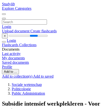
Study
lib
Explore Categories
Login
Upload document
Create flashcards
×
Login
Flashcards
Collections
Documents
Last activity
My documents
Saved documents
Profile
Add to ...
Add to collection(s)
Add to saved
Sociale wetenschap
Politicologie
Public Administration
Subsidie intensief werkplekleren - Voor