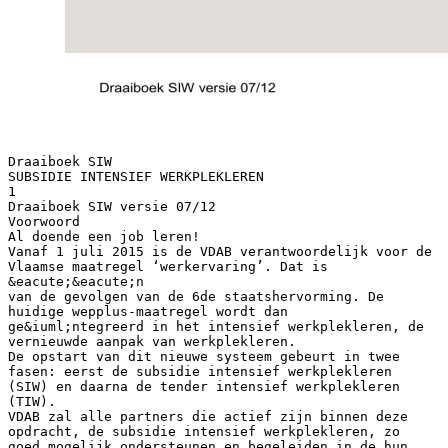
Draaiboek SIW
SUBSIDIE INTENSIEF WERKPLEKLEREN
1
Draaiboek SIW versie 07/12
Voorwoord
Al doende een job leren!
Vanaf 1 juli 2015 is de VDAB verantwoordelijk voor de
Vlaamse maatregel ‘werkervaring’. Dat is
&eacute;&eacute;n
van de gevolgen van de 6de staatshervorming. De
huidige wepplus-maatregel wordt dan
ge&iuml;ntegreerd in het intensief werkplekleren, de
vernieuwde aanpak van werkplekleren.
De opstart van dit nieuwe systeem gebeurt in twee
fasen: eerst de subsidie intensief werkplekleren
(SIW) en daarna de tender intensief werkplekleren
(TIW).
VDAB zal alle partners die actief zijn binnen deze
opdracht, de subsidie intensief werkplekleren, zo
goed mogelijk ondersteunen en begeleiden in de hun