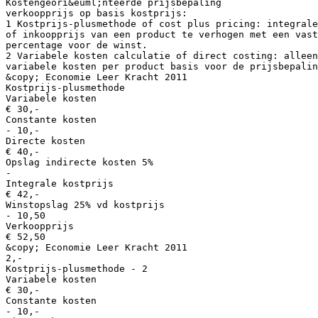
Kostengeori&euml;nteerde prijsbepaling
verkoopprijs op basis kostprijs:
1 Kostprijs-plusmethode of cost plus pricing: integrale
of inkoopprijs van een product te verhogen met een vast
percentage voor de winst.
2 Variabele kosten calculatie of direct costing: alleen
variabele kosten per product basis voor de prijsbepalin
&copy; Economie Leer Kracht 2011
Kostprijs-plusmethode
Variabele kosten
€ 30,-
Constante kosten
- 10,-
Directe kosten
€ 40,-
Opslag indirecte kosten 5%
-
Integrale kostprijs
€ 42,-
Winstopslag 25% vd kostprijs
- 10,50
Verkoopprijs
€ 52,50
&copy; Economie Leer Kracht 2011
2,-
Kostprijs-plusmethode - 2
Variabele kosten
€ 30,-
Constante kosten
- 10,-