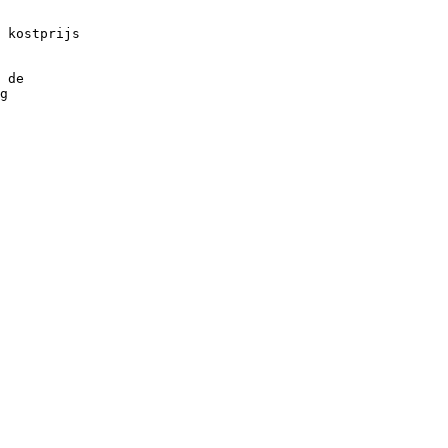
 kostprijs
 de
g