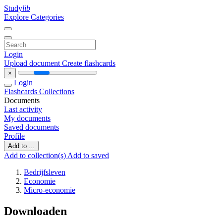
Study
lib
Explore Categories
Login
Upload document
Create flashcards
×
Login
Flashcards
Collections
Documents
Last activity
My documents
Saved documents
Profile
Add to ...
Add to collection(s)
Add to saved
Bedrijfsleven
Economie
Micro-economie
Downloaden