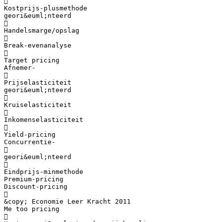

Kostprijs-plusmethode
geori&euml;nteerd

Handelsmarge/opslag

Break-evenanalyse

Target pricing
Afnemer-

Prijselasticiteit
geori&euml;nteerd

Kruiselasticiteit

Inkomenselasticiteit

Yield-pricing
Concurrentie-

geori&euml;nteerd

Eindprijs-minmethode
Premium-pricing
Discount-pricing

&copy; Economie Leer Kracht 2011
Me too pricing
