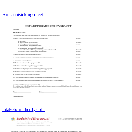
Anti- ontstekingsdieet
intakeformulier fysiofit