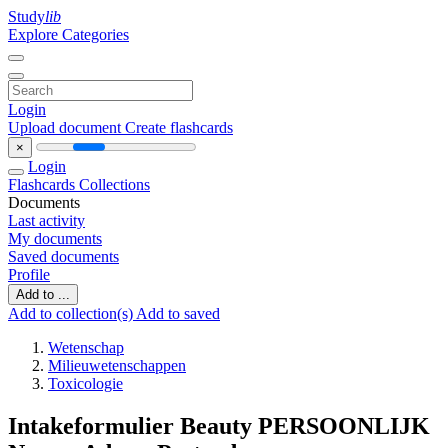
Study
lib
Explore Categories
Login
Upload document
Create flashcards
×
Login
Flashcards
Collections
Documents
Last activity
My documents
Saved documents
Profile
Add to ...
Add to collection(s)
Add to saved
Wetenschap
Milieuwetenschappen
Toxicologie
Intakeformulier Beauty PERSOONLIJK