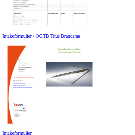
Intakeformulier - OGTB Titus Brandsma
Intakeformulier