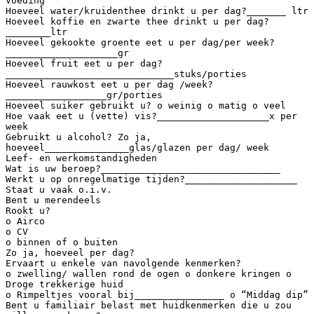
Voeding
Hoeveel water/kruidenthee drinkt u per dag?_______ ltr
Hoeveel koffie en zwarte thee drinkt u per dag?
________ltr
Hoeveel gekookte groente eet u per dag/per week?
____________________gr
Hoeveel fruit eet u per dag?
______________________________stuks/porties
Hoeveel rauwkost eet u per dag /week?
__________________gr/porties
Hoeveel suiker gebruikt u? o weinig o matig o veel
Hoe vaak eet u (vette) vis?____________________x per
week
Gebruikt u alcohol? Zo ja,
hoeveel_______________glas/glazen per dag/ week
Leef- en werkomstandigheden
Wat is uw beroep?________________________________
Werkt u op onregelmatige tijden?____________________
Staat u vaak o.i.v.
Bent u merendeels
Rookt u?
o Airco
o CV
o binnen of o buiten
Zo ja, hoeveel per dag?
Ervaart u enkele van navolgende kenmerken?
o zwelling/ wallen rond de ogen o donkere kringen o
Droge trekkerige huid
o Rimpeltjes vooral bij________________ o “Middag dip”
Bent u familiair belast met huidkenmerken die u zou