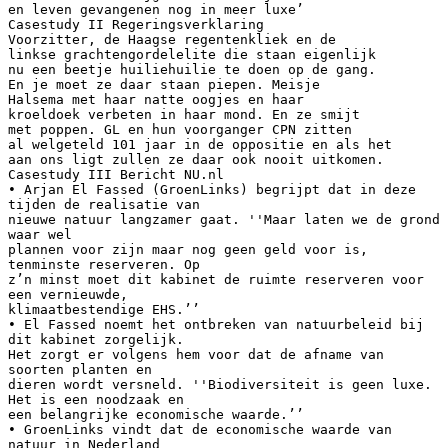
en leven gevangenen nog in meer luxe’
Casestudy II Regeringsverklaring
Voorzitter, de Haagse regentenkliek en de
linkse grachtengordelelite die staan eigenlijk
nu een beetje huiliehuilie te doen op de gang.
En je moet ze daar staan piepen. Meisje
Halsema met haar natte oogjes en haar
kroeldoek verbeten in haar mond. En ze smijt
met poppen. GL en hun voorganger CPN zitten
al welgeteld 101 jaar in de oppositie en als het
aan ons ligt zullen ze daar ook nooit uitkomen.
Casestudy III Bericht NU.nl
• Arjan El Fassed (GroenLinks) begrijpt dat in deze
tijden de realisatie van
nieuwe natuur langzamer gaat. ''Maar laten we de grond
waar wel
plannen voor zijn maar nog geen geld voor is,
tenminste reserveren. Op
z’n minst moet dit kabinet de ruimte reserveren voor
een vernieuwde,
klimaatbestendige EHS.’’
• El Fassed noemt het ontbreken van natuurbeleid bij
dit kabinet zorgelijk.
Het zorgt er volgens hem voor dat de afname van
soorten planten en
dieren wordt versneld. ''Biodiversiteit is geen luxe.
Het is een noodzaak en
een belangrijke economische waarde.’’
• GroenLinks vindt dat de economische waarde van
natuur in Nederland