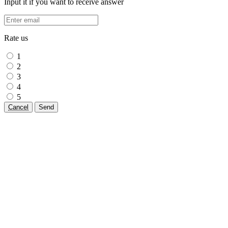
Input it if you want to receive answer
Rate us
1
2
3
4
5
Cancel
Send