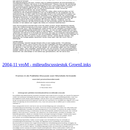
2004-11 vroM - milieudiscussiestuk GroenLinks