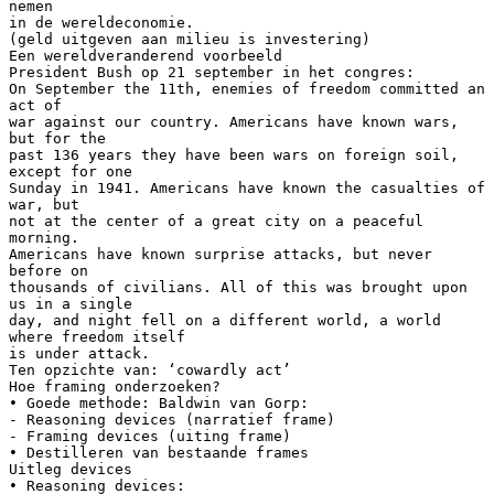
nemen
in de wereldeconomie.
(geld uitgeven aan milieu is investering)
Een wereldveranderend voorbeeld
President Bush op 21 september in het congres:
On September the 11th, enemies of freedom committed an
act of
war against our country. Americans have known wars,
but for the
past 136 years they have been wars on foreign soil,
except for one
Sunday in 1941. Americans have known the casualties of
war, but
not at the center of a great city on a peaceful
morning.
Americans have known surprise attacks, but never
before on
thousands of civilians. All of this was brought upon
us in a single
day, and night fell on a different world, a world
where freedom itself
is under attack.
Ten opzichte van: ‘cowardly act’
Hoe framing onderzoeken?
• Goede methode: Baldwin van Gorp:
- Reasoning devices (narratief frame)
- Framing devices (uiting frame)
• Destilleren van bestaande frames
Uitleg devices
• Reasoning devices: