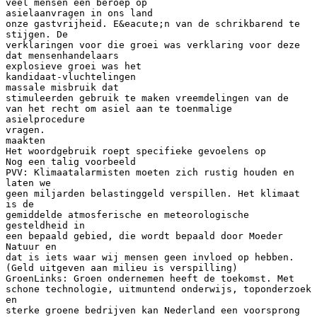
veel mensen een beroep op
asielaanvragen in ons land
onze gastvrijheid. E&eacute;n van de schrikbarend te
stijgen. De
verklaringen voor die groei was verklaring voor deze
dat mensenhandelaars
explosieve groei was het
kandidaat-vluchtelingen
massale misbruik dat
stimuleerden gebruik te maken vreemdelingen van de
van het recht om asiel aan te toenmalige
asielprocedure
vragen.
maakten
Het woordgebruik roept specifieke gevoelens op
Nog een talig voorbeeld
PVV: Klimaatalarmisten moeten zich rustig houden en
laten we
geen miljarden belastinggeld verspillen. Het klimaat
is de
gemiddelde atmosferische en meteorologische
gesteldheid in
een bepaald gebied, die wordt bepaald door Moeder
Natuur en
dat is iets waar wij mensen geen invloed op hebben.
(Geld uitgeven aan milieu is verspilling)
GroenLinks: Groen ondernemen heeft de toekomst. Met
schone technologie, uitmuntend onderwijs, toponderzoek
en
sterke groene bedrijven kan Nederland een voorsprong