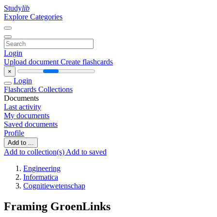
Study
lib
Explore Categories
Login
Upload document
Create flashcards
×
Login
Flashcards
Collections
Documents
Last activity
My documents
Saved documents
Profile
Add to ...
Add to collection(s)
Add to saved
Engineering
Informatica
Cognitiewetenschap
Framing GroenLinks