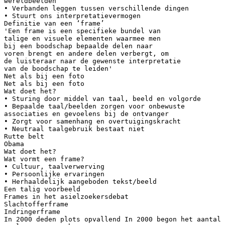
wereldbeelden
• Verbanden leggen tussen verschillende dingen
• Stuurt ons interpretatievermogen
Definitie van een ‘frame’
'Een frame is een specifieke bundel van
talige en visuele elementen waarmee men
bij een boodschap bepaalde delen naar
voren brengt en andere delen verbergt, om
de luisteraar naar de gewenste interpretatie
van de boodschap te leiden'
Net als bij een foto
Net als bij een foto
Wat doet het?
• Sturing door middel van taal, beeld en volgorde
• Bepaalde taal/beelden zorgen voor onbewuste
associaties en gevoelens bij de ontvanger
• Zorgt voor samenhang en overtuigingskracht
• Neutraal taalgebruik bestaat niet
Rutte belt
Obama
Wat doet het?
Wat vormt een frame?
• Cultuur, taalverwerving
• Persoonlijke ervaringen
• Herhaaldelijk aangeboden tekst/beeld
Een talig voorbeeld
Frames in het asielzoekersdebat
Slachtofferframe
Indringerframe
In 2000 deden plots opvallend In 2000 begon het aantal