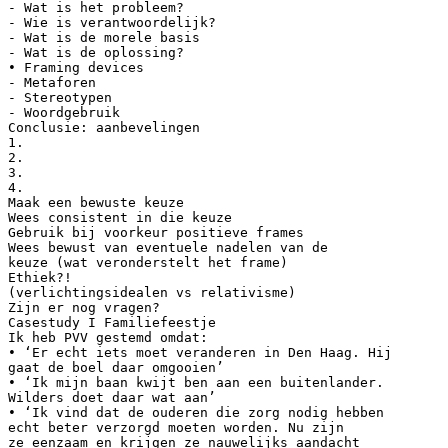
- Wat is het probleem?
- Wie is verantwoordelijk?
- Wat is de morele basis
- Wat is de oplossing?
• Framing devices
- Metaforen
- Stereotypen
- Woordgebruik
Conclusie: aanbevelingen
1.
2.
3.
4.
Maak een bewuste keuze
Wees consistent in die keuze
Gebruik bij voorkeur positieve frames
Wees bewust van eventuele nadelen van de
keuze (wat veronderstelt het frame)
Ethiek?!
(verlichtingsidealen vs relativisme)
Zijn er nog vragen?
Casestudy I Familiefeestje
Ik heb PVV gestemd omdat:
• ‘Er echt iets moet veranderen in Den Haag. Hij
gaat de boel daar omgooien’
• ‘Ik mijn baan kwijt ben aan een buitenlander.
Wilders doet daar wat aan’
• ‘Ik vind dat de ouderen die zorg nodig hebben
echt beter verzorgd moeten worden. Nu zijn
ze eenzaam en krijgen ze nauwelijks aandacht