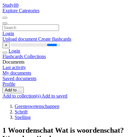
Study
lib
Explore Categories
Login
Upload document
Create flashcards
×
Login
Flashcards
Collections
Documents
Last activity
My documents
Saved documents
Profile
Add to ...
Add to collection(s)
Add to saved
Geesteswetenschappen
Schrift
Spelling
1 Woordenschat Wat is woordenschat?