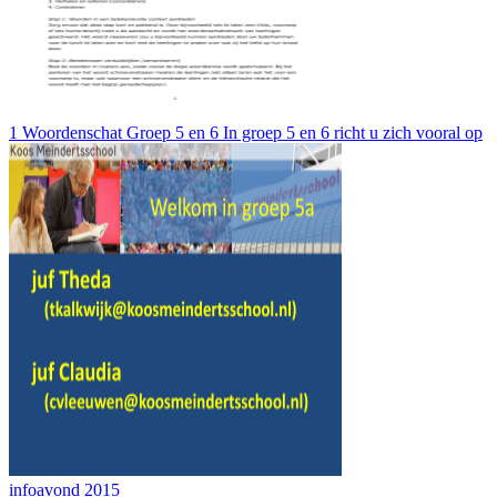
1 Woordenschat Groep 5 en 6 In groep 5 en 6 richt u zich vooral op
infoavond 2015