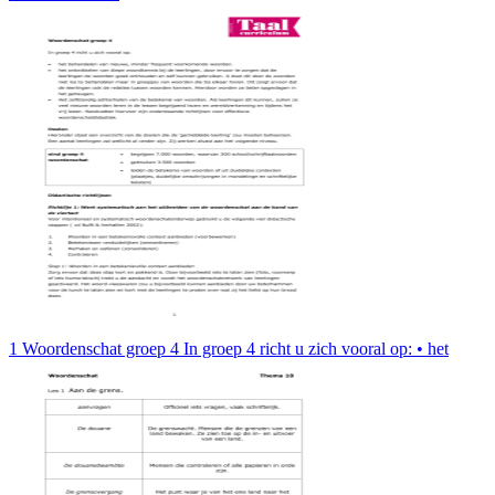
1 Woordenschat groep 4 In groep 4 richt u zich vooral op: • het