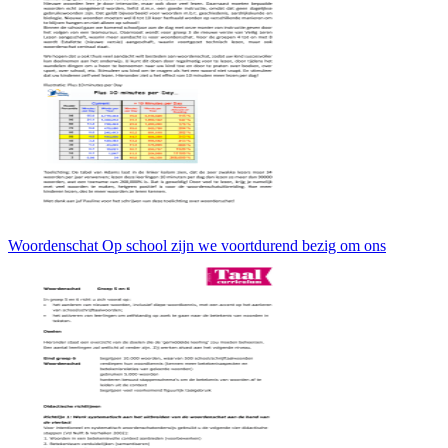
Woordenschat Op school zijn we voortdurend bezig om ons