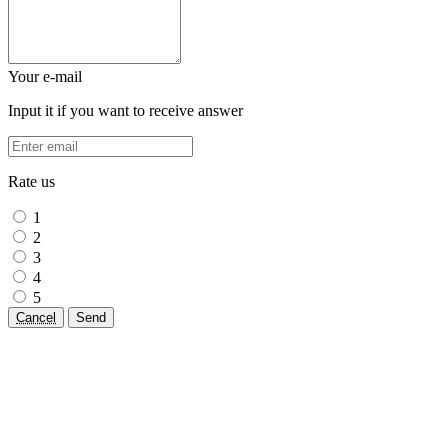
Your e-mail
Input it if you want to receive answer
Rate us
1
2
3
4
5
Cancel
Send