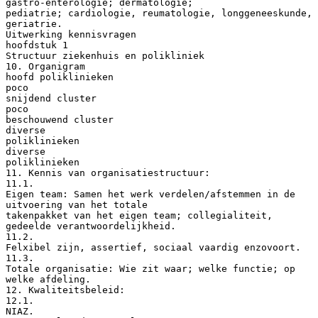
gastro-enterologie; dermatologie;
pediatrie; cardiologie, reumatologie, longgeneeskunde,
geriatrie.
Uitwerking kennisvragen
hoofdstuk 1
Structuur ziekenhuis en polikliniek
10. Organigram
hoofd poliklinieken
poco
snijdend cluster
poco
beschouwend cluster
diverse
poliklinieken
diverse
poliklinieken
11. Kennis van organisatiestructuur:
11.1.
Eigen team: Samen het werk verdelen/afstemmen in de
uitvoering van het totale
takenpakket van het eigen team; collegialiteit,
gedeelde verantwoordelijkheid.
11.2.
Felxibel zijn, assertief, sociaal vaardig enzovoort.
11.3.
Totale organisatie: Wie zit waar; welke functie; op
welke afdeling.
12. Kwaliteitsbeleid:
12.1.
NIAZ.