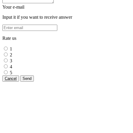
Your e-mail
Input it if you want to receive answer
Rate us
1
2
3
4
5
Cancel
Send