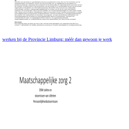
werken bij de Provincie Limburg: méér dan gewoon je werk