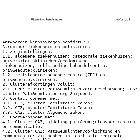
Antwoorden kennisvragen hoofdstuk 1
Structuur ziekenhuis en polikliniek
1. Zorginstellingen:
1.1. algemene ziekenhuizen; categorale ziekenhuizen;
universiteitsklinieken/academische
ziekenhuizen; zelfstandige behandelcentra;
priv&eacute;klinieken;
1.2. zelfstandige behandelcentra (ZBC) en
priv&eacute;klinieken.
2. Clusterafkortingen voluit:
2.1. CPB: cluster Pati&euml;ntenzorg Beschouwend; CPS:
cluster Pati&euml;ntenzorg Snijdend.
3. Contact opnemen met:
3.1. CFZ, cluster Facilitaire Zaken;
3.2. CFZ, cluster Facilitaire Zaken;
3.3. CAZ, cluster Algemene Zaken.
4. Doorverbinden met:
4.1. Cluster CAZ, afdeling pati&euml;ntenvoorlichting
en communicatie;
4.2. Cluster CAZ: Pati&euml;ntenvoorlichting en
communicatie: zij hebben in kaart alle regionale