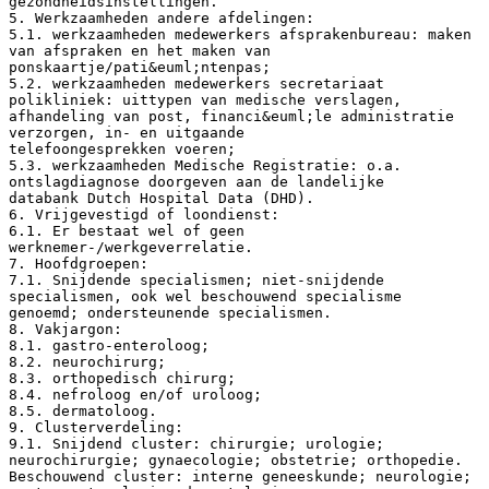
gezondheidsinstellingen.
5. Werkzaamheden andere afdelingen:
5.1. werkzaamheden medewerkers afsprakenbureau: maken
van afspraken en het maken van
ponskaartje/pati&euml;ntenpas;
5.2. werkzaamheden medewerkers secretariaat
polikliniek: uittypen van medische verslagen,
afhandeling van post, financi&euml;le administratie
verzorgen, in- en uitgaande
telefoongesprekken voeren;
5.3. werkzaamheden Medische Registratie: o.a.
ontslagdiagnose doorgeven aan de landelijke
databank Dutch Hospital Data (DHD).
6. Vrijgevestigd of loondienst:
6.1. Er bestaat wel of geen
werknemer-/werkgeverrelatie.
7. Hoofdgroepen:
7.1. Snijdende specialismen; niet-snijdende
specialismen, ook wel beschouwend specialisme
genoemd; ondersteunende specialismen.
8. Vakjargon:
8.1. gastro-enteroloog;
8.2. neurochirurg;
8.3. orthopedisch chirurg;
8.4. nefroloog en/of uroloog;
8.5. dermatoloog.
9. Clusterverdeling:
9.1. Snijdend cluster: chirurgie; urologie;
neurochirurgie; gynaecologie; obstetrie; orthopedie.
Beschouwend cluster: interne geneeskunde; neurologie;