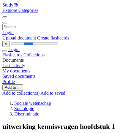
Study
lib
Explore Categories
Login
Upload document
Create flashcards
×
Login
Flashcards
Collections
Documents
Last activity
My documents
Saved documents
Profile
Add to ...
Add to collection(s)
Add to saved
Sociale wetenschap
Sociologie
Discriminatie
uitwerking kennisvragen hoofdstuk 1