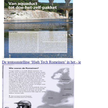
De tentoonstelling ʻHigh Tech Romeinenʼ in het - ie