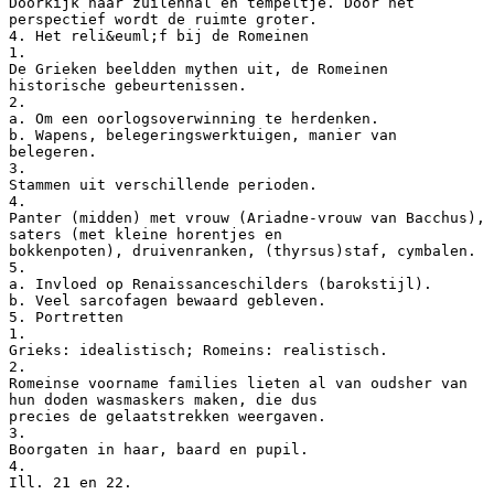
Doorkijk naar zuilenhal en tempeltje. Door het
perspectief wordt de ruimte groter.
4. Het reli&euml;f bij de Romeinen
1.
De Grieken beeldden mythen uit, de Romeinen
historische gebeurtenissen.
2.
a. Om een oorlogsoverwinning te herdenken.
b. Wapens, belegeringswerktuigen, manier van
belegeren.
3.
Stammen uit verschillende perioden.
4.
Panter (midden) met vrouw (Ariadne-vrouw van Bacchus),
saters (met kleine horentjes en
bokkenpoten), druivenranken, (thyrsus)staf, cymbalen.
5.
a. Invloed op Renaissanceschilders (barokstijl).
b. Veel sarcofagen bewaard gebleven.
5. Portretten
1.
Grieks: idealistisch; Romeins: realistisch.
2.
Romeinse voorname families lieten al van oudsher van
hun doden wasmaskers maken, die dus
precies de gelaatstrekken weergaven.
3.
Boorgaten in haar, baard en pupil.
4.