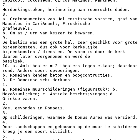
Capitool, Colosseum, Circus Maximus, Pantheon.
7.
Herdenkingsteken, herinnering aan roemruchte daden.
8.
a. Grafmonumenten van Hellenistische vorsten, graf van
Mausolos in Cari&euml;, Etruskische
grafheuvels.
b. Om as / urn van keizer te bewaren.
9.
De baslica was een grote hal, zeer geschikt voor grote
bijeenkomsten, dus ook voor kerkelijke
bijeenkomsten / diensten. De vorm is door de kerk
daarom later overgenomen en werd de
basiliek.
10. a. Amfitheater = 2 theaters tegen elkaar; daardoor
rond. Andere soort opvoeringen.
b. Romeinen kenden beton en boogcontructies.
3. De Romeinse schilderkunst
1.
a. Romeinse muurschilderingen (figuurstuk); b.
Moza&iuml;eken; c. Antieke beschrijvingen; d.
Griekse vazen.
2.
Veel gevonden in Pompeii.
3.
Op schilderingen, waarmee de Domus Aurea was versierd.
4.
Door landschappen en gebouwen op de muur te schilderen
kreeg je een soort uitzicht.
5.