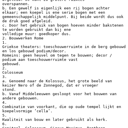
overspannen.
b. Een gewelf is eigenlijk een rij bogen achter
elkaar; een koepel is ene serie bogen met een
gemeenschappelijk middelpunt. Bij beide wordt dus ook
de druk goed afgeleid.
c. Door het gebruik van bogen hoeven minder bakstenen
te worden gebruikt dan bij ene
volledige muur: goedkoper dus.
2. Bouwwerken Rome
1.
Griekse theaters: toeschouwerruimte in de berg gebouwd
en los gebouwd podium/decor.
Romeins: geen heuvel om tegen te bouwen; decor /
podium aan toeschouwerruimte vast
gebouwd.
2.
Colosseum
3.
a. Genoemd naar de Kolossus, het grote beeld van
keizer Nero of de Zonnegod, dat er vroeger
stond.
b. Vanaf Middeleeuwen gesloopt voor het bouwen van
andere gebouwen.
4.
Combinatie van voorkant, die op oude tempel lijkt en
koepelvormige ‘cella’.
5.
Kwaliteit van bouw en later gebruikt als kerk.
6.