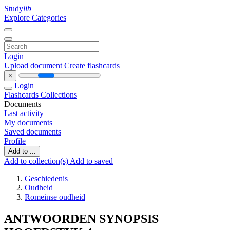
Study
lib
Explore Categories
Login
Upload document
Create flashcards
×
Login
Flashcards
Collections
Documents
Last activity
My documents
Saved documents
Profile
Add to ...
Add to collection(s)
Add to saved
Geschiedenis
Oudheid
Romeinse oudheid
ANTWOORDEN SYNOPSIS