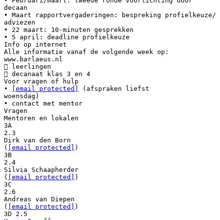
• Februari/maart: tweede ronde voorlichting door
decaan
• Maart rapportvergaderingen: bespreking profielkeuze/
adviezen
• 22 maart: 10-minuten gesprekken
• 5 april: deadline profielkeuze
Info op internet
Alle informatie vanaf de volgende week op:
www.barlaeus.nl
 leerlingen
 decanaat klas 3 en 4
Voor vragen of hulp
•
[email protected]
(afspraken liefst
woensdag)
• contact met mentor
Vragen
Mentoren en lokalen
3A
2.3
Dirk van den Born
(
[email protected]
)
3B
2.4
Silvia Schaapherder
(
[email protected]
)
3C
2.6
Andreas van Diepen
(
[email protected]
)
3D 2.5