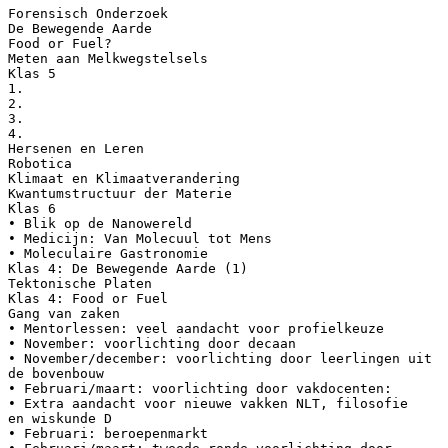
Forensisch Onderzoek
De Bewegende Aarde
Food or Fuel?
Meten aan Melkwegstelsels
Klas 5
1.
2.
3.
4.
Hersenen en Leren
Robotica
Klimaat en Klimaatverandering
Kwantumstructuur der Materie
Klas 6
• Blik op de Nanowereld
• Medicijn: Van Molecuul tot Mens
• Moleculaire Gastronomie
Klas 4: De Bewegende Aarde (1)
Tektonische Platen
Klas 4: Food or Fuel
Gang van zaken
• Mentorlessen: veel aandacht voor profielkeuze
• November: voorlichting door decaan
• November/december: voorlichting door leerlingen uit
de bovenbouw
• Februari/maart: voorlichting door vakdocenten:
• Extra aandacht voor nieuwe vakken NLT, filosofie
en wiskunde D
• Februari: beroepenmarkt