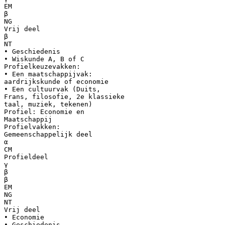
EM
β
NG
Vrij deel
β
NT
• Geschiedenis
• Wiskunde A, B of C
Profielkeuzevakken:
• Een maatschappijvak:
aardrijkskunde of economie
• Een cultuurvak (Duits,
Frans, filosofie, 2e klassieke
taal, muziek, tekenen)
Profiel: Economie en
Maatschappij
Profielvakken:
Gemeenschappelijk deel
α
CM
Profieldeel
γ
β
β
EM
NG
NT
Vrij deel
• Economie
• Geschiedenis