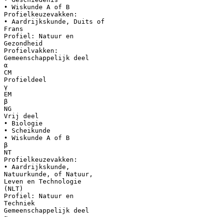
• Wiskunde A of B
Profielkeuzevakken:
• Aardrijkskunde, Duits of
Frans
Profiel: Natuur en
Gezondheid
Profielvakken:
Gemeenschappelijk deel
α
CM
Profieldeel
γ
EM
β
NG
Vrij deel
• Biologie
• Scheikunde
• Wiskunde A of B
β
NT
Profielkeuzevakken:
• Aardrijkskunde,
Natuurkunde, of Natuur,
Leven en Technologie
(NLT)
Profiel: Natuur en
Techniek
Gemeenschappelijk deel