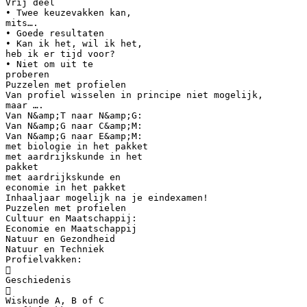
Vrij deel
• Twee keuzevakken kan,
mits….
• Goede resultaten
• Kan ik het, wil ik het,
heb ik er tijd voor?
• Niet om uit te
proberen
Puzzelen met profielen
Van profiel wisselen in principe niet mogelijk,
maar ….
Van N&amp;T naar N&amp;G:
Van N&amp;G naar C&amp;M:
Van N&amp;G naar E&amp;M:
met biologie in het pakket
met aardrijkskunde in het
pakket
met aardrijkskunde en
economie in het pakket
Inhaaljaar mogelijk na je eindexamen!
Puzzelen met profielen
Cultuur en Maatschappij:
Economie en Maatschappij
Natuur en Gezondheid
Natuur en Techniek
Profielvakken:

Geschiedenis

Wiskunde A, B of C