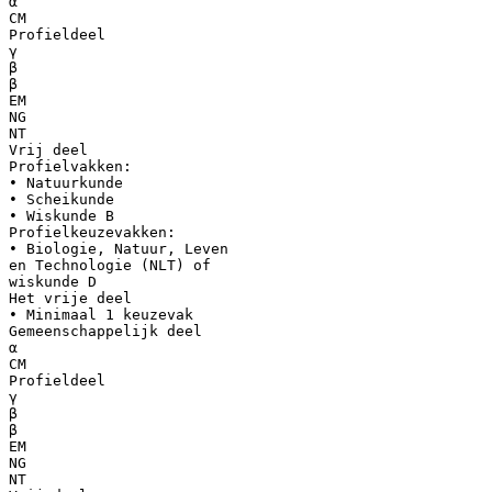
α
CM
Profieldeel
γ
β
β
EM
NG
NT
Vrij deel
Profielvakken:
• Natuurkunde
• Scheikunde
• Wiskunde B
Profielkeuzevakken:
• Biologie, Natuur, Leven
en Technologie (NLT) of
wiskunde D
Het vrije deel
• Minimaal 1 keuzevak
Gemeenschappelijk deel
α
CM
Profieldeel
γ
β
β
EM
NG
NT