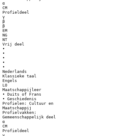
α
CM
Profieldeel
γ
β
β
EM
NG
NT
Vrij deel
•
•
•
•
•
Nederlands
Klassieke taal
Engels
LO
Maatschappijleer
• Duits of Frans
• Geschiedenis
Profielen: Cultuur en
Maatschappij
Profielvakken:
Gemeenschappelijk deel
α
CM
Profieldeel
γ