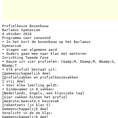
Profielkeuze Bovenbouw
Barlaeus Gymnasium
4 oktober 2016
Programma voor vanavond
• In het kort de bovenbouw op het Barlaeus
Gymnasium
• Vragen van algemene aard
• Ouders gaan mee naar klas met mentoren
Inrichting Tweede Fase
• Keuze uit vier profielen: C&amp;M, E&amp;M, N&amp;G,
N&amp;T
• Elk profiel bestaat uit:
gemeenschappelijk deel
profielvakken en profielkeuzevakken
 vrij deel
• Voor elke leerling geldt:
• Eindexamen in 8 vakken:
Nederlands, Engels, een klassieke taal
vier vakken binnen het profiel
&eacute;&eacute;n keuzevak
rekentoets (in klas 5)
Gemeenschappelijk deel
Verplicht in de 4e klas:
Gemeenschappelijk deel