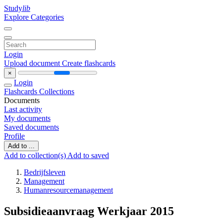
Study
lib
Explore Categories
Login
Upload document
Create flashcards
×
Login
Flashcards
Collections
Documents
Last activity
My documents
Saved documents
Profile
Add to ...
Add to collection(s)
Add to saved
Bedrijfsleven
Management
Humanresourcemanagement
Subsidieaanvraag Werkjaar 2015