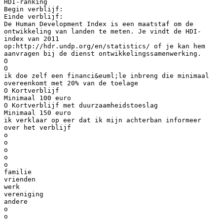
HDI-ranking
Begin verblijf:
Einde verblijf:
De Human Development Index is een maatstaf om de
ontwikkeling van landen te meten. Je vindt de HDI-
index van 2011
op:http://hdr.undp.org/en/statistics/ of je kan hem
aanvragen bij de dienst ontwikkelingssamenwerking.
O
O
ik doe zelf een financi&euml;le inbreng die minimaal
overeenkomt met 20% van de toelage
O Kortverblijf
Minimaal 100 euro
O Kortverblijf met duurzaamheidstoeslag
Minimaal 150 euro
ik verklaar op eer dat ik mijn achterban informeer
over het verblijf
o
o
o
o
o
familie
vrienden
werk
vereniging
andere
o
o