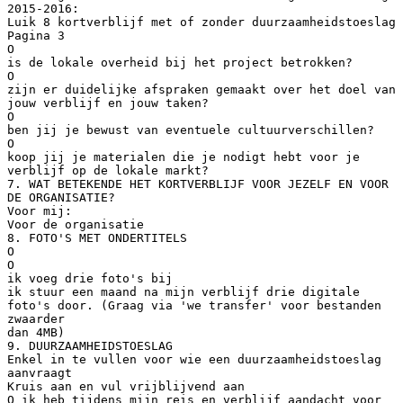
2015-2016:
Luik 8 kortverblijf met of zonder duurzaamheidstoeslag
Pagina 3
O
is de lokale overheid bij het project betrokken?
O
zijn er duidelijke afspraken gemaakt over het doel van
jouw verblijf en jouw taken?
O
ben jij je bewust van eventuele cultuurverschillen?
O
koop jij je materialen die je nodigt hebt voor je
verblijf op de lokale markt?
7. WAT BETEKENDE HET KORTVERBLIJF VOOR JEZELF EN VOOR
DE ORGANISATIE?
Voor mij:
Voor de organisatie
8. FOTO'S MET ONDERTITELS
O
O
ik voeg drie foto's bij
ik stuur een maand na mijn verblijf drie digitale
foto's door. (Graag via 'we transfer' voor bestanden
zwaarder
dan 4MB)
9. DUURZAAMHEIDSTOESLAG
Enkel in te vullen voor wie een duurzaamheidstoeslag
aanvraagt
Kruis aan en vul vrijblijvend aan
O ik heb tijdens mijn reis en verblijf aandacht voor