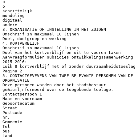
o
o
schriftelijk
mondeling
digitaal
andere
3. ORGANISATIE OF INSTELLING IN HET ZUIDEN
Omschrijf in maximaal 10 lijnen
Doel, doelgroep en werking
4. KORTVERBLIJF
Omschrijf in maximaal 10 lijnen
Doel van het kortverblijf en uit te voeren taken
Aanvraagformulier subsidies ontwikkelingssamenwerking
2015-2016:
Luik 8 kortverblijf met of zonder duurzaamheidstoeslag
Pagina 2
5. CONTACTGEVEVENS VAN TWEE RELEVANTE PERSONEN VAN DE
ORGANISATIE
Deze personen worden door het stadsbestuur
ge&iuml;nformeerd over de toegekende toelage.
Contactpersoon 1
Naam en voornaam
Geboortedatum
Straat
Postcode
nr.
Gemeente
Tel
bus
Land