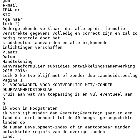
gsm
e-mail
IBAN-nr
BIC
(ga naar
luik 2)
Ondergetekende verklaart dat alle op dit formulier
verstrekte gegevens volledig en correct zijn en zal zo
nodig controle door het
stadsbestuur aanvaarden en alle bijkomende
inlichtingen verschaffen
Plaats
Datum
Handtekening
Aanvraagformulier subsidies ontwikkelingssamenwerking
2015-2016:
Luik 8 kortverblijf met of zonder duurzaamheidstoeslag
Pagina 1
2. VOORWAARDEN VOOR KORTVERBLIJF MET/:ZONDER
DUURZAAMHEIDSTOESLAG
Kruis aan wat van toepassing is en vul eventueel aan
O
O
ik woon in Hoogstraten
ik verblijf minder dan &eacute;&eacute;n jaar in een
land dat niet behoort tot de 40 hoogst gerangschikte
landen op
de Human Development-index of in aantoonbaar minder
ontwikkelde regio's van de overige landen
Land: