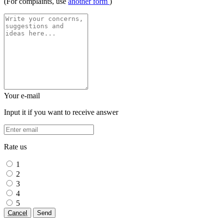
(For complaints, use
another form
)
Your e-mail
Input it if you want to receive answer
Rate us
1
2
3
4
5
Cancel
Send