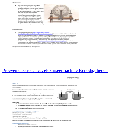
Proeven electrostatica: elektriseermachine Benodigdheden