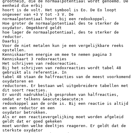
grootheid, die de normaalpotentiaal wordt genoemd. De
eenheid die erbij
hoort is de volt. Het symbool is Eo. De Eo loopt
ongeveer van +3 V tot -3 V. De
normaalpotentiaal hoort bij een redoxkoppel.
Hoe groter de normaalpotentiaal des te sterker de
oxydator. Omgekkerd geldt
hoe lager de normaalpotentiaal, des te sterker de
reductor.
Daarbij
Voor de niet metalen kun je een vergelijkbare reeks
opstellen.
Kenniskaarten energie om mee te nemen pagina 3
Kenniskaart 3 redoxreacties
Het schrijven van redoxreacties.
Bij het schrijven van redoxreacties wordt tabel 48
gebruikt als referentie. In
tabel 48 staan de halfreacties van de meest voorkomend
oxydatoren en
reductoren. Er bestaan wel uitgebreidere tabellen met
dit soort reacties.
Er wordt nadrukkelijk gesproken van halfreacties,
omdat er telkens &eacute;&eacute;n
redoxkoppel aan de orde is. Bij een reactie is altijd
en een reductor en een
oxydator betrokken.
Als er een reactievergelijking moet worden afgeleid
geldt dat er goed gekeken
moet worden welke deeltjes reageren. Er geldt dat de
sterkste oxydator