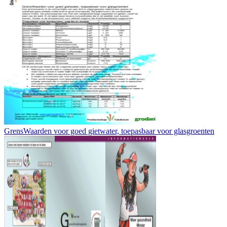
GrensWaarden voor goed gietwater, toepasbaar voor glasgroenten