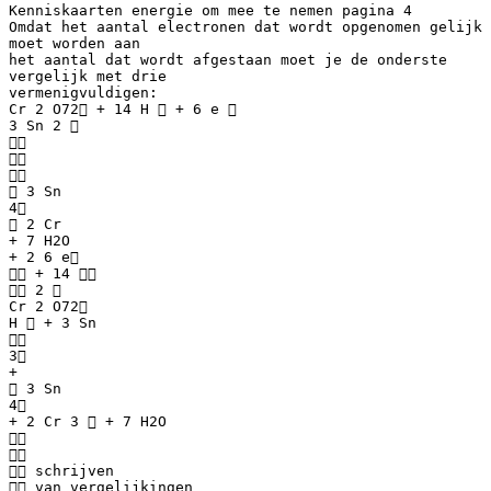
Kenniskaarten energie om mee te nemen pagina 4
Omdat het aantal electronen dat wordt opgenomen gelijk
moet worden aan
het aantal dat wordt afgestaan moet je de onderste
vergelijk met drie
vermenigvuldigen:
Cr 2 O72 + 14 H  + 6 e 
3 Sn 2 



 3 Sn
4
 2 Cr
+ 7 H2O
+ 2 6 e
 + 14 
 2 
Cr 2 O72
H  + 3 Sn

3
+
 3 Sn
4
+ 2 Cr 3  + 7 H2O


 schrijven
 van vergelijkingen