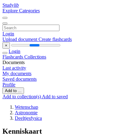
Study
lib
Explore Categories
Login
Upload document
Create flashcards
×
Login
Flashcards
Collections
Documents
Last activity
My documents
Saved documents
Profile
Add to ...
Add to collection(s)
Add to saved
Wetenschap
Astronomie
Deeltjesfysica
Kenniskaart