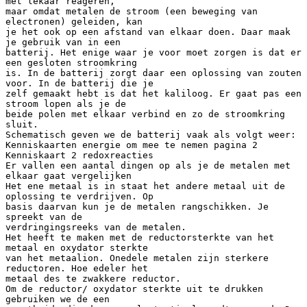
met lekaar reageren,
maar omdat metalen de stroom (een beweging van
electronen) geleiden, kan
je het ook op een afstand van elkaar doen. Daar maak
je gebruik van in een
batterij. Het enige waar je voor moet zorgen is dat er
een gesloten stroomkring
is. In de batterij zorgt daar een oplossing van zouten
voor. In de batterij die je
zelf gemaakt hebt is dat het kaliloog. Er gaat pas een
stroom lopen als je de
beide polen met elkaar verbind en zo de stroomkring
sluit.
Schematisch geven we de batterij vaak als volgt weer:
Kenniskaarten energie om mee te nemen pagina 2
Kenniskaart 2 redoxreacties
Er vallen een aantal dingen op als je de metalen met
elkaar gaat vergelijken
Het ene metaal is in staat het andere metaal uit de
oplossing te verdrijven. Op
basis daarvan kun je de metalen rangschikken. Je
spreekt van de
verdringingsreeks van de metalen.
Het heeft te maken met de reductorsterkte van het
metaal en oxydator sterkte
van het metaalion. Onedele metalen zijn sterkere
reductoren. Hoe edeler het
metaal des te zwakkere reductor.
Om de reductor/ oxydator sterkte uit te drukken
gebruiken we de een