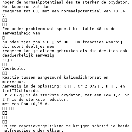
hoger de normaalpotentiaal des te sterker de oxydator.
Het koperion zal dan
reageren tot Cu, met een normaalpotentiaal van +0,34
V.


Een ander probleem wat speelt bij table 48 is de
aanwezigheid van

hulpdeeltjes zoals H  of OH . Halfreacties waarbij
dit soort deeltjes mee
reageren kan je alleen gebruiken als die deeltjes ook
daadwerkelijk aanwezig
zijn.

Voorbeeld.

Reactie tussen aangezuurd kaliumdichromaat en
mierezuur.
Aanwezig in de oplossing: K  , Cr 2 O72 , H  , en
tin(II)chloride.
Cr 2 O72 is de sterkste oxydator, met een Eo=+1,23 Sn
2  is de sterkste reductor,
met een Eo= +0,15 V.
 



Om een reactievergelijking te krijgen schrijf je beide
halfreacties onder elkaar: