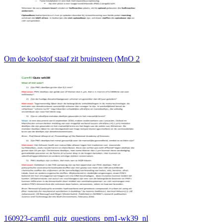
Om de koolstof staaf zit bruinsteen (MnO 2
160923-camfil_quiz_questions_pm1-wk39_nl