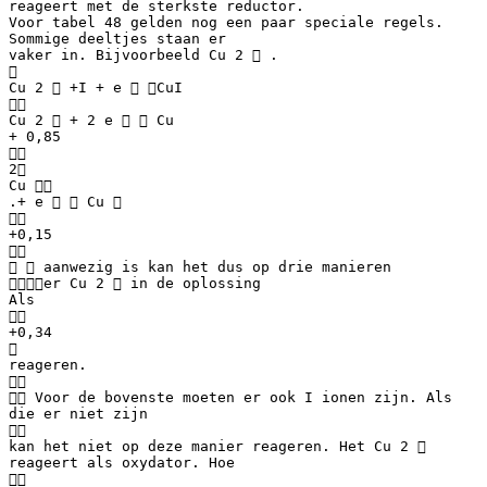
reageert met de sterkste reductor.
Voor tabel 48 gelden nog een paar speciale regels.
Sommige deeltjes staan er
vaker in. Bijvoorbeeld Cu 2  .

Cu 2  +I + e  CuI

Cu 2  + 2 e   Cu
+ 0,85

2
Cu 
.+ e   Cu 

+0,15

  aanwezig is kan het dus op drie manieren
er Cu 2  in de oplossing
Als

+0,34

reageren.

 Voor de bovenste moeten er ook I ionen zijn. Als
die er niet zijn

kan het niet op deze manier reageren. Het Cu 2 
reageert als oxydator. Hoe
