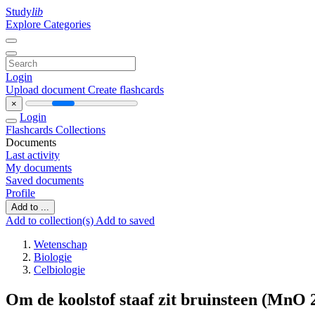
Study
lib
Explore Categories
Login
Upload document
Create flashcards
×
Login
Flashcards
Collections
Documents
Last activity
My documents
Saved documents
Profile
Add to ...
Add to collection(s)
Add to saved
Wetenschap
Biologie
Celbiologie
Om de koolstof staaf zit bruinsteen (MnO 