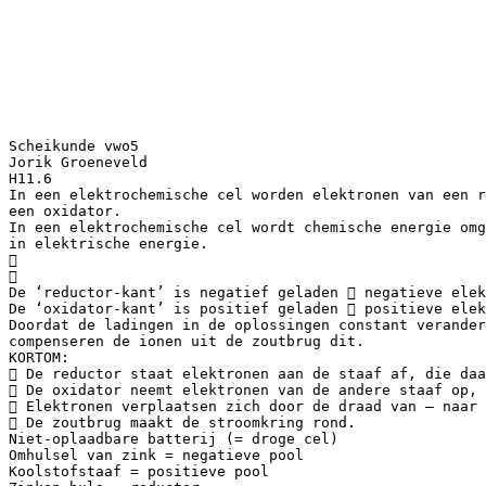
Scheikunde vwo5
Jorik Groeneveld
H11.6
In een elektrochemische cel worden elektronen van een r
een oxidator.
In een elektrochemische cel wordt chemische energie omg
in elektrische energie.


De ‘reductor-kant’ is negatief geladen  negatieve elek
De ‘oxidator-kant’ is positief geladen  positieve elek
Doordat de ladingen in de oplossingen constant verander
compenseren de ionen uit de zoutbrug dit.
KORTOM:
 De reductor staat elektronen aan de staaf af, die daa
 De oxidator neemt elektronen van de andere staaf op, 
 Elektronen verplaatsen zich door de draad van – naar 
 De zoutbrug maakt de stroomkring rond.
Niet-oplaadbare batterij (= droge cel)
Omhulsel van zink = negatieve pool
Koolstofstaaf = positieve pool