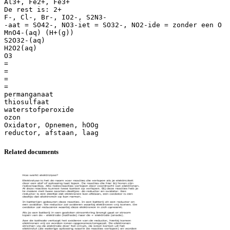
Al3+, Fe2+, Fe3+
De rest is: 2+
F-, Cl-, Br-, IO2-, S2N3-
-aat = SO42-, NO3-iet = SO32-, NO2-ide = zonder een O
MnO4-(aq) (H+(g))
S2O32-(aq)
H2O2(aq)
O3
=
=
=
=
permanganaat
thiosulfaat
waterstofperoxide
ozon
Oxidator, Opnemen, hOOg
Related documents