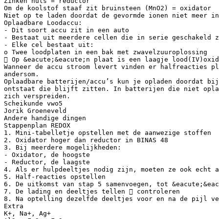
Zinken huls = reductor
Om de koolstof staaf zit bruinsteen (MnO2) = oxidator
Niet op te laden doordat de gevormde ionen niet meer in
Oplaadbare Loodaccu:
- Dit soort accu zit in een auto
- Bestaat uit meerdere cellen die in serie geschakeld z
- Elke cel bestaat uit:
o Twee loodplaten in een bak met zwavelzuuroplossing
 Op &eacute;&eacute;n plaat is een laagje lood(IV)oxi
Wanneer de accu stroom levert vinden er halfreacties pl
andersom.
Oplaadbare batterijen/accu’s kun je opladen doordat bij
ontstaat die blijft zitten. In batterijen die niet opla
zich verspreiden.
Scheikunde vwo5
Jorik Groeneveld
Andere handige dingen
Stappenplan REDOX
1. Mini-tabelletje opstellen met de aanwezige stoffen
2. Oxidator hoger dan reductor in BINAS 48
3. Bij meerdere mogelijkheden:
- Oxidator, de hoogste
- Reductor, de laagste
4. Als er hulpdeeltjes nodig zijn, moeten ze ook echt a
5. Half-reacties opstellen
6. De uitkomst van stap 5 samenvoegen, tot &eacute;&eac
7. De lading en deeltjes tellen  controleren
8. Na optelling dezelfde deeltjes voor en na de pijl ve
Extra
K+, Na+, Ag+