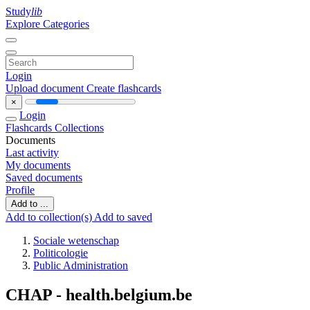
Study
lib
Explore Categories
Login
Upload document
Create flashcards
×
Login
Flashcards
Collections
Documents
Last activity
My documents
Saved documents
Profile
Add to ...
Add to collection(s)
Add to saved
Sociale wetenschap
Politicologie
Public Administration
CHAP - health.belgium.be