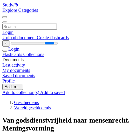
Study
lib
Explore Categories
Login
Upload document
Create flashcards
×
Login
Flashcards
Collections
Documents
Last activity
My documents
Saved documents
Profile
Add to ...
Add to collection(s)
Add to saved
Geschiedenis
Wereldgeschiedenis
Van godsdienstvrijheid naar mensenrecht.
Meningsvorming