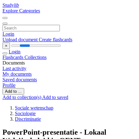
Study
lib
Explore Categories
Login
Upload document
Create flashcards
×
Login
Flashcards
Collections
Documents
Last activity
My documents
Saved documents
Profile
Add to ...
Add to collection(s)
Add to saved
Sociale wetenschap
Sociologie
Discriminatie
PowerPoint-presentatie - Lokaal