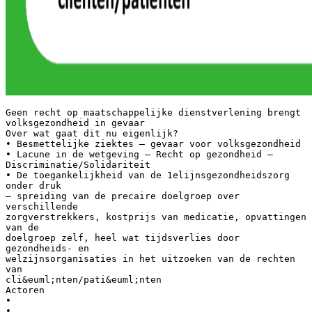
Geen recht op maatschappelijke dienstverlening brengt
volksgezondheid in gevaar
Over wat gaat dit nu eigenlijk?
• Besmettelijke ziektes – gevaar voor volksgezondheid
• Lacune in de wetgeving – Recht op gezondheid –
Discriminatie/Solidariteit
• De toegankelijkheid van de 1elijnsgezondheidszorg
onder druk
– spreiding van de precaire doelgroep over
verschillende
zorgverstrekkers, kostprijs van medicatie, opvattingen
van de
doelgroep zelf, heel wat tijdsverlies door
gezondheids- en
welzijnsorganisaties in het uitzoeken van de rechten
van
cli&euml;nten/pati&euml;nten
Actoren
•
•