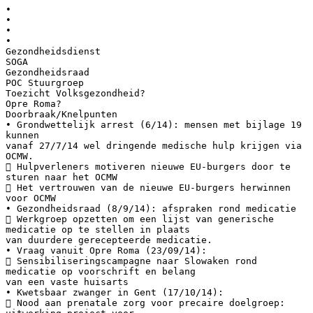
•
•
•
•
Gezondheidsdienst
SOGA
Gezondheidsraad
POC Stuurgroep
Toezicht Volksgezondheid?
Opre Roma?
Doorbraak/Knelpunten
• Grondwettelijk arrest (6/14): mensen met bijlage 19
kunnen
vanaf 27/7/14 wel dringende medische hulp krijgen via
OCMW.
 Hulpverleners motiveren nieuwe EU-burgers door te
sturen naar het OCMW
 Het vertrouwen van de nieuwe EU-burgers herwinnen
voor OCMW
• Gezondheidsraad (8/9/14): afspraken rond medicatie
 Werkgroep opzetten om een lijst van generische
medicatie op te stellen in plaats
van duurdere gerecepteerde medicatie.
• Vraag vanuit Opre Roma (23/09/14):
 Sensibiliseringscampagne naar Slowaken rond
medicatie op voorschrift en belang
van een vaste huisarts
• Kwetsbaar zwanger in Gent (17/10/14):
 Nood aan prenatale zorg voor precaire doelgroep: