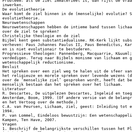
Probleem: als de ziel immaterieel is, dan rijst de vraa
inwerken.
De evolutietheorie
Waar komt de ziel binnen in de (menselijke) evolutie? S
evolutietheorie.
Neurowetenschappen
Neurowetenschappen hebben de intieme band tussen lichaa
over de ziel te spreken?
Christelijke theologie en de ziel
Bijbel kent geen substantiedualisme. RK-Kerk lijkt sub
verheven: Paus Johannes Paulus II, Paus Benedictus, Kar
en is niet evolutionair te bestuderen.
Progressieve theologen: Pannenberg, Macquarrie, K&uuml
verdedigen. Terug naar Bijbels monisme van lichaam en g
wetenschappelijk reductionisme.
Besluit
Het spreken over een ziel weg te halen uit de sfeer van
het religieuze en morele spreken over levende wezens (d
over de ‘menselijke ziel’ gesproken wordt, heeft dat be
menselijk bestaan dan het spreken over het lichaam.
Literatuur
R. Descartes, De uitgelezen Descartes, Ingeleid en toeg
Amsterdam, Boom, 1999. (Of andere versie van de belangr
en het Vertoog over de methode.)
C.A. van Peursen, Lichaam, ziel, geest: Inleiding tot e
1994.
P. van Lommel, Eindeloos bewustzijn: Een wetenschappeli
Kampen, Ten Have, 2007.
Vragen
1. Beschrijf de belangrijkste verschillen tussen het Pl