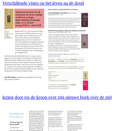
Verschillende visies op het leven na de dood
lezing door jos de kroon over zijn nieuwe boek over de ziel