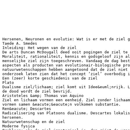
Hersenen, Neuronen en evolutie: Wat is er met de ziel g
Taede A. Smedes
Inleiding: Het wegen van de ziel
De arts Duncan McDougall deed ooit pogingen de ziel te 
Moraliteit, rationaliteit, kennis en godsgeloof zijn al
menselijke ziel zijn toegeschreven. Vandaag de dag bes
aspecten als producten van evolutionair-biologische pro
natuurwetenschappen hebben aangetoond dat de ziel niet 
onderzoek laten zien dat het concept ‘ziel’ overbodig i
Een (zeer) korte geschiedenis van de ziel
Plato
Dualisme ziel/lichaam; ziel komt uit Idee&euml;nrijk. L
de dood wordt de ziel bevrijd.
Aristoteles &amp; Thomas van Aquino
Ziel en lichaam vormen een eenheid. Ziel zonder lichaam
vormen samen &eacute;&eacute;n volkomen substantie.
Ren&eacute; Descartes
Radicalisering van Platoons dualisme. Descartes lokalis
hersenen.
Natuurwetenschap en de ziel
Moderne fysica