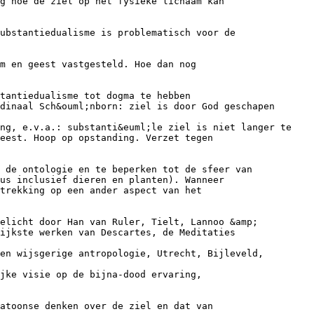
g hoe de ziel op het fysieke lichaam kan
ubstantiedualisme is problematisch voor de
m en geest vastgesteld. Hoe dan nog
stantiedualisme tot dogma te hebben
dinaal Sch&ouml;nborn: ziel is door God geschapen
;ng, e.v.a.: substanti&euml;le ziel is niet langer te
eest. Hoop op opstanding. Verzet tegen
 de ontologie en te beperken tot de sfeer van
us inclusief dieren en planten). Wanneer
trekking op een ander aspect van het
elicht door Han van Ruler, Tielt, Lannoo &amp;
ijkste werken van Descartes, de Meditaties
en wijsgerige antropologie, Utrecht, Bijleveld,
jke visie op de bijna-dood ervaring,
atoonse denken over de ziel en dat van