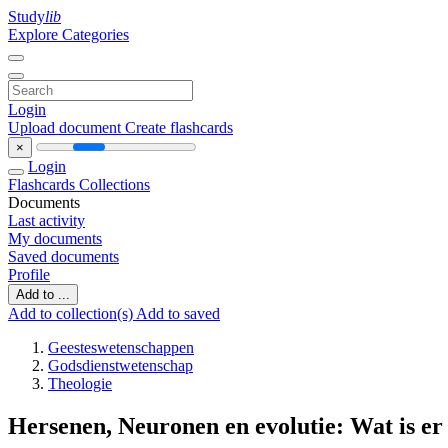
Study
lib
Explore Categories
Login
Upload document
Create flashcards
×
Login
Flashcards
Collections
Documents
Last activity
My documents
Saved documents
Profile
Add to ...
Add to collection(s)
Add to saved
Geesteswetenschappen
Godsdienstwetenschap
Theologie
Hersenen, Neuronen en evolutie: Wat is er