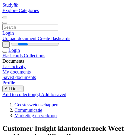
Study
lib
Explore Categories
Login
Upload document
Create flashcards
×
Login
Flashcards
Collections
Documents
Last activity
My documents
Saved documents
Profile
Add to ...
Add to collection(s)
Add to saved
Geesteswetenschappen
Communicatie
Marketing en verkoop
Customer Insight klantonderzoek Weet