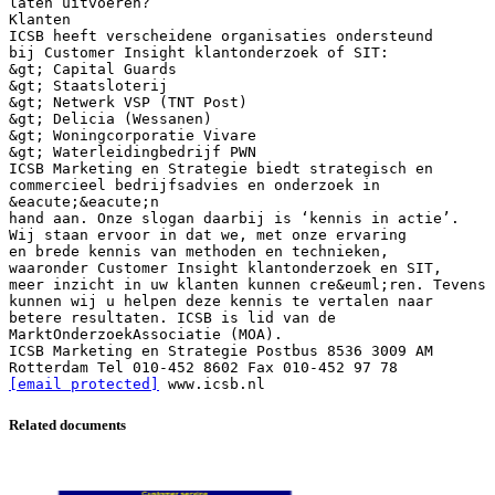
laten uitvoeren?
Klanten
ICSB heeft verscheidene organisaties ondersteund
bij Customer Insight klantonderzoek of SIT:
&gt; Capital Guards
&gt; Staatsloterij
&gt; Netwerk VSP (TNT Post)
&gt; Delicia (Wessanen)
&gt; Woningcorporatie Vivare
&gt; Waterleidingbedrijf PWN
ICSB Marketing en Strategie biedt strategisch en
commercieel bedrijfsadvies en onderzoek in
&eacute;&eacute;n
hand aan. Onze slogan daarbij is ‘kennis in actie’.
Wij staan ervoor in dat we, met onze ervaring
en brede kennis van methoden en technieken,
waaronder Customer Insight klantonderzoek en SIT,
meer inzicht in uw klanten kunnen cre&euml;ren. Tevens
kunnen wij u helpen deze kennis te vertalen naar
betere resultaten. ICSB is lid van de
MarktOnderzoekAssociatie (MOA).
ICSB Marketing en Strategie Postbus 8536 3009 AM
Rotterdam Tel 010-452 8602 Fax 010-452 97 78
[email protected]
Related documents