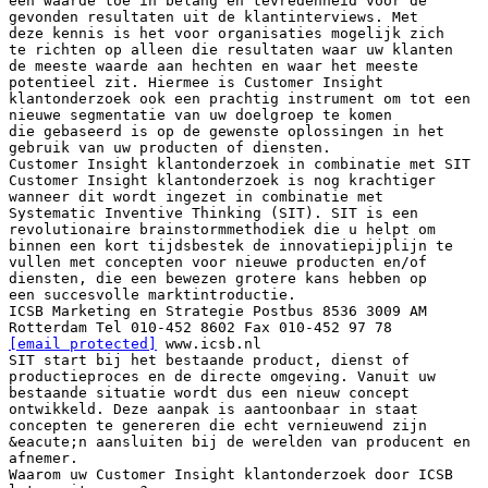
een waarde toe in belang en tevredenheid voor de
gevonden resultaten uit de klantinterviews. Met
deze kennis is het voor organisaties mogelijk zich
te richten op alleen die resultaten waar uw klanten
de meeste waarde aan hechten en waar het meeste
potentieel zit. Hiermee is Customer Insight
klantonderzoek ook een prachtig instrument om tot een
nieuwe segmentatie van uw doelgroep te komen
die gebaseerd is op de gewenste oplossingen in het
gebruik van uw producten of diensten.
Customer Insight klantonderzoek in combinatie met SIT
Customer Insight klantonderzoek is nog krachtiger
wanneer dit wordt ingezet in combinatie met
Systematic Inventive Thinking (SIT). SIT is een
revolutionaire brainstormmethodiek die u helpt om
binnen een kort tijdsbestek de innovatiepijplijn te
vullen met concepten voor nieuwe producten en/of
diensten, die een bewezen grotere kans hebben op
een succesvolle marktintroductie.
ICSB Marketing en Strategie Postbus 8536 3009 AM
Rotterdam Tel 010-452 8602 Fax 010-452 97 78
[email protected]
www.icsb.nl
SIT start bij het bestaande product, dienst of
productieproces en de directe omgeving. Vanuit uw
bestaande situatie wordt dus een nieuw concept
ontwikkeld. Deze aanpak is aantoonbaar in staat
concepten te genereren die echt vernieuwend zijn
&eacute;n aansluiten bij de werelden van producent en
afnemer.
Waarom uw Customer Insight klantonderzoek door ICSB