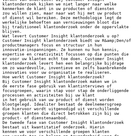
klantonderzoek kijken we niet langer naar welke
kenmerken de klant in uw producten of diensten
zou willen zien, maar naar wat hij met uw product
of dienst wil bereiken. Deze methodologie legt de
werkelijke behoeften aan vernieuwingen bloot die
bij traditioneel klantonderzoek onder de oppervlakte
blijven.
Wat levert Customer Insight klantonderzoek u op?
Customer Insight klantonderzoek biedt uw R&amp;Den/of
productmanagers focus en structuur in hun
innovatie-inspanningen. Ze kunnen nu hun kennis,
expertise en creativiteit focussen op die punten die
er voor uw klanten echt toe doen. Customer Insight
klantonderzoek levert hen een belangrijke bijdrage
om zo waardevolle, inventieve en zelfs baanbrekende
innovaties voor uw organisatie te realiseren.
Hoe werkt Customer Insight klantonderzoek?
Bij Customer Insight klantonderzoek maken we in
de eerste fase gebruik van klantinterviews of
focusgroepen, waarin stap voor stap de onderliggende
processen en activiteiten bij uw klant
in het gebruik van uw product of dienst worden
blootgelegd. Idealiter bestaat de deelnemersgroep
die hiervoor wordt uitgenodigd uit verschillende
groepen klanten die direct betrokken zijn bij uw
product- of dienstenaanbod.
De tweede fase van Customer Insight klantonderzoek
bestaat uit kwantitatief onderzoek. Hierin
kennen we voor verschillende groepen klanten