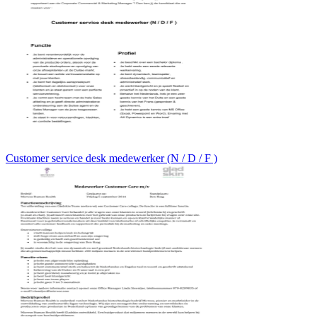
Customer service desk medewerker (N / D / F )