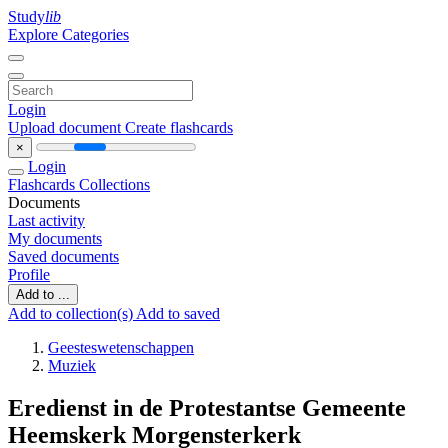
Study
lib
Explore Categories
Login
Upload document
Create flashcards
×
Login
Flashcards
Collections
Documents
Last activity
My documents
Saved documents
Profile
Add to ...
Add to collection(s)
Add to saved
Geesteswetenschappen
Muziek
Eredienst in de Protestantse Gemeente
Heemskerk Morgensterkerk