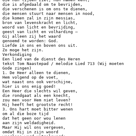
die is afgedaald om te bevrijden,
die verschenen is om ons te dienen,
die mensen stuurt naar mensen in nood,
die komen zal in zijn messias,
bron van levenskracht en licht,
woord van licht en bevrijding,
geest van licht en volharding –
Gij alleen zij het waard
genoemd te worden: God.
Liefde in ons en boven ons uit.
Zo moge het zijn.
Verkondiging
Een lied van de dienst des Heren
tekst Tom Naastepad / melodie Lied 713 (Wij moeten
Gode zingen)
1. De Heer alleen te dienen,
Hem volgend op de voet,
wat naast ons ook verschijne,
hier is ons enig goed!
Een Heer die slechts wil geven,
die rondgaat als een knecht,
zou men voor Hem niet leven?
Hij heeft het grootste recht!
3. Ons hart moet bitter wenen
om al die boze tijd
dat het geen oor wou lenen
aan zijn weldadigheid.
Maar Hij wil ons vergeven,
omdat Hij in zijn woord