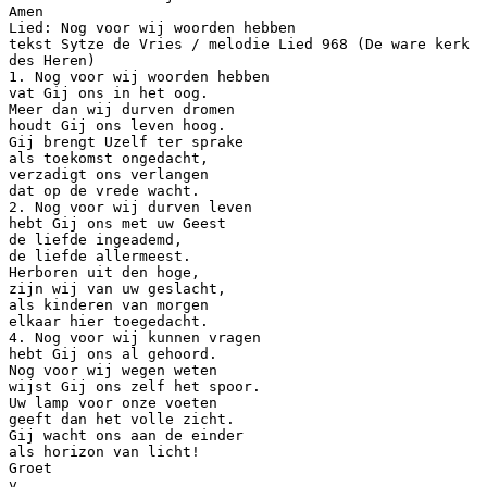
Amen
Lied: Nog voor wij woorden hebben
tekst Sytze de Vries / melodie Lied 968 (De ware kerk
des Heren)
1. Nog voor wij woorden hebben
vat Gij ons in het oog.
Meer dan wij durven dromen
houdt Gij ons leven hoog.
Gij brengt Uzelf ter sprake
als toekomst ongedacht,
verzadigt ons verlangen
dat op de vrede wacht.
2. Nog voor wij durven leven
hebt Gij ons met uw Geest
de liefde ingeademd,
de liefde allermeest.
Herboren uit den hoge,
zijn wij van uw geslacht,
als kinderen van morgen
elkaar hier toegedacht.
4. Nog voor wij kunnen vragen
hebt Gij ons al gehoord.
Nog voor wij wegen weten
wijst Gij ons zelf het spoor.
Uw lamp voor onze voeten
geeft dan het volle zicht.
Gij wacht ons aan de einder
als horizon van licht!
Groet
v.