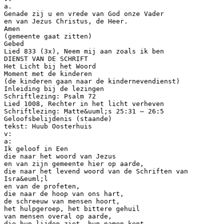
a.
Genade zij u en vrede van God onze Vader
en van Jezus Christus, de Heer.
Amen
(gemeente gaat zitten)
Gebed
Lied 833 (3x), Neem mij aan zoals ik ben
DIENST VAN DE SCHRIFT
Het Licht bij het Woord
Moment met de kinderen
(de kinderen gaan naar de kindernevendienst)
Inleiding bij de lezingen
Schriftlezing: Psalm 72
Lied 1008, Rechter in het licht verheven
Schriftlezing: Matte&uuml;s 25:31 – 26:5
Geloofsbelijdenis (staande)
tekst: Huub Oosterhuis
v:
a:
Ik geloof in Een
die naar het woord van Jezus
en van zijn gemeente hier op aarde,
die naar het levend woord van de Schriften van
Isra&euml;l
en van de profeten,
die naar de hoop van ons hart,
de schreeuw van mensen hoort,
het hulpgeroep, het bittere gehuil
van mensen overal op aarde,
die hun lijden ziet, hun namen kent,