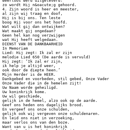
weerloos werd uitgeleverd:
zo wordt Hij n&oacute;g gehoord.
4. Zijn woord is heer en meester,
al zijn wij traag en doof,
Hij is bij ons. Ten leste
boog Hij voor ons het hoofd.
Wat wilt gij dan ontwijken?
Wat maakt gij ongedaan?
Geen hel kan nog verzwijgen
wat Hij heeft welgedaan.
DIENST VAN DE DANKBAARHEID
In Memoriam
Lied: Hij zegt: Ik zal er zijn
melodie Lied 650 (De aarde is vervuld)
Hij zegt: ‘Ik zal er zijn,
ik help je altijd weer,
ook door de diepte heen.’
Mijn Herder is de HEER.
Dankgebed en voorbeden, stil gebed, Onze Vader
Onze Vader die in de hemelen zijt!
Uw Naam worde geheiligd.
Uw koninkrijk kome.
Uw wil geschiede,
gelijk in de hemel, alzo ook op de aarde.
Geef ons heden ons dagelijks brood.
En vergeef ons onze schulden,
gelijk ook wij vergeven onze schuldenaren.
En leid ons niet in verzoeking,
maar verlos ons van den boze.
Want van u is het koninkrijk