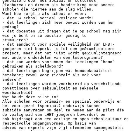
gemonitord door het Sociaal en Cultureel
Planbureau en dienen als handreiking voor andere
scholen die hiermee aan de slag willen.
Want hoe zorgt u als school er voor:
- dat uw school sociaal veiliger wordt?
- dat leerlingen zich meer bewust worden van hun
gedrag?
- dat docenten uit dragen dat je op school mag zijn
wie je bent om zo positief gedrag te
stimuleren?
- dat aandacht voor sociale veiligheid van LHBT-
jongeren niet beperkt is tot een ge&iuml;soleerd
project, maar dat het juist wordt ge&iuml;ntegreerd
met andere onderdelen van een lesprogramma?
- dat kan worden voorkomen dat leerlingen “homo”
gebruiken als scheldwoord?
- dat leerlingen begrijpen wat homoseksualiteit
betekent; zowel voor zichzelf als ook voor
anderen?
- dat leerlingen worden voorbereid op verschillende
opvattingen over seksualiteit en seksuele
weerbaarheid?
Wat houdt deze pilot in?
Alle scholen voor primair- en speciaal onderwijs en
het voortgezet (speciaal) onderwijs kunnen
subsidie aanvragen om deel te nemen aan de pilot die
de veiligheid van LHBT-jongeren bevordert en
ook bijdraagt aan een veilige en open schoolcultuur en
respectvolle omgangsvormen. Op basis van
advies van experts zijn vijf elementen samengesteld: