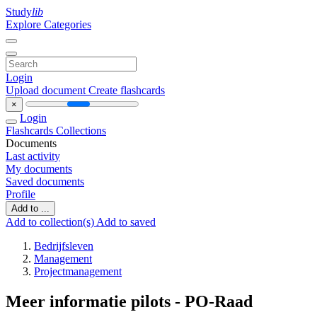
Study
lib
Explore Categories
Login
Upload document
Create flashcards
×
Login
Flashcards
Collections
Documents
Last activity
My documents
Saved documents
Profile
Add to ...
Add to collection(s)
Add to saved
Bedrijfsleven
Management
Projectmanagement
Meer informatie pilots - PO-Raad