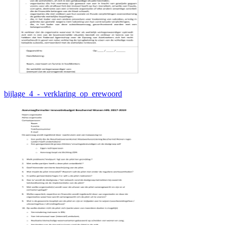
bijlage_4_-_verklaring_op_erewoord