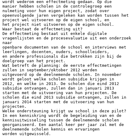
wordt wederom een effectmeting gedaan. Op die
manier hebben scholen in de controlegroep een
nulmeting voor hun eigen project, zodat over
opeenvolgende jaren vergeleken kan worden tussen het
project wel uitvoeren op de eigen school, en
het project niet uitvoeren op de eigen school.
Waar bestaat de effectmeting uit?
De effectmeting bestaat uit enkele digitale
vragenlijsten en de procesevaluatie uit een onderzoek
naar
openbare documenten van de school en interviews met
leerlingen, docenten, ouders, schoolleiders,
en andere professionals die betrokken zijn bij de
doelgroep van het project.
Wat betreft de planning: de eerste effectmetingen
zullen in september/oktober 2012 worden
uitgevoerd op de deelnemende scholen. In november
wordt geloot welke scholen subsidie krijgen in
2012, en welke in 2013. De scholen die eind 2012
subsidie ontvangen, zullen dan in januari 2013
starten met de uitvoering van hun projecten. De
scholen die eind 2013 subsidie ontvangen, zullen in
januari 2014 starten met de uitvoering van hun
projecten.
Welke ondersteuning krijgt uw school in deze pilot?
In een kenniskring wordt de begeleiding van en de
kennisuitwisseling tussen de deelnemende scholen
georganiseerd. Een aantal keer per jaar zal met de
deelnemende scholen kennis en ervaringen
worden uitgewisseld.