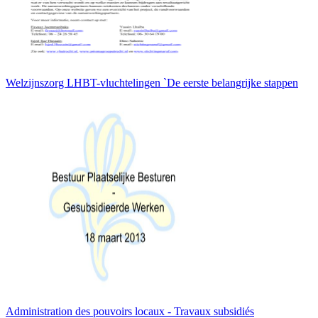
Welzijnszorg LHBT-vluchtelingen `De eerste belangrijke stappen
Administration des pouvoirs locaux - Travaux subsidiés