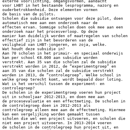
externe voorlichting, omgangsvormen, aandacht
voor LHBT in het bestaande lesprogramma, nazorg en
ouderbetrokkenheid. Deze elementen vormen
de basis van de pilots.
Scholen die subsidie ontvangen voor deze pilot, doen
automatisch mee aan een onderzoek naar de
effecten ervan. Sommige scholen doen ook mee aan een
onderzoek naar het procesverloop. Op deze
manier kan duidelijk worden of maatregelen van scholen
effectief zijn in het bevorderen van de
veiligheid van LHBT-jongeren, en zoja, welke.
Wat houdt deze subsidie in?
Aan 70 scholen in het primair- en speciaal onderwijs
kan per school €8.000 aan subsidie worden
verstrekt. Aan 35 van die scholen zal de subsidie
verstrekt worden in 2012, de “experimentgroep” en
aan 35 van die scholen zal de subsidie verstrekt
worden in 2013, de “controlegroep”. Welke school in
welke groep terecht komt, wordt bepaald door loting.
Wat is het verschil tussen de experiment- en
controlegroep?
De scholen in de experimentgroep voeren hun project
uit in schooljaar 2012-2013, en doen mee aan
de procesevaluatie en een effectmeting. De scholen in
de controlegroep doen in 2012-2013 als
controlegroep alleen mee aan de effectmeting. Hiermee
kan een vergelijking worden gemaakt tussen
scholen die wel een project uitvoeren, en scholen die
niet een project uitvoeren. In 2013-2014 voeren
de scholen in de controlegroep hun project uit, en