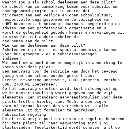
Waarom zou u als school deelnemen aan deze pilot?
Uw school kan in aanmerking komen voor subsidie om
bovengenoemd project uit te voeren dat
bijdraagt aan een veilige en open schoolcultuur,
respectvolle omgangsvormen en de veiligheid van
LHBT bevordert. U ontvangt daarnaast begeleiding en
advies van een professionele organisatie en u
wordt de gelegenheid geboden kennis en ervaringen uit
te wisselen met andere scholen die
deelnemen aan de pilot.
Wie kunnen deelnemen aan deze pilot?
Scholen voor primair- en speciaal onderwijs kunnen
voor hun groepen 7 en 8 subsidieaanvragen
indienen.
Wat moet uw school doen om mogelijk in aanmerking te
komen voor deze pilot?
Een aanvraag voor de subsidie kan door het bevoegd
gezag van een school worden gericht aan:
Dienst Uitvoering Onderwijs, LHBT-jongeren, Postbus
606, 2700 ML Zoetermeer.
Op het aanvraagformulier wordt kort uiteengezet op
welke manier invulling wordt gegeven aan de vijf
elementen. Een standaard aanvraagformulier voor deze
pilots treft u hierbij aan. Mocht u een eigen
vorm of format kiezen dan verzoeken wij u alle
elementen uit dit formulier te gebruiken.
Publicatie regeling
De offici&euml;le publicatie van de regeling behorend
bij deze pilots zal naar verwachting eind juni
plaatsvinden. Tegelijkertijd wordt scholen nu al de