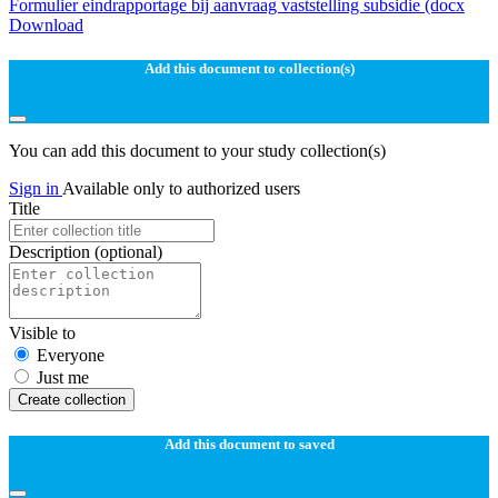
Formulier eindrapportage bij aanvraag vaststelling subsidie (docx
Download
Add this document to collection(s)
You can add this document to your study collection(s)
Sign in
Available only to authorized users
Title
Description
(optional)
Visible to
Everyone
Just me
Create collection
Add this document to saved