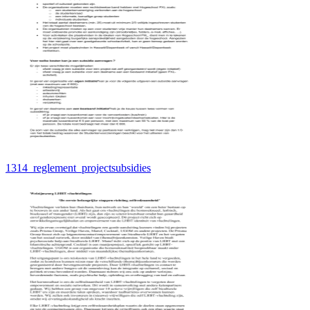
1314_reglement_projectsubsidies