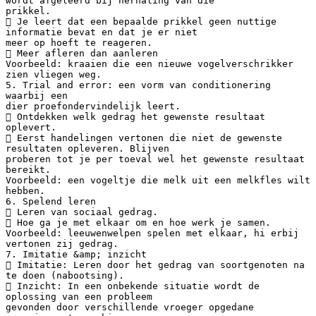
wordt afgeleerd bij herhaling van die
prikkel.
 Je leert dat een bepaalde prikkel geen nuttige
informatie bevat en dat je er niet
meer op hoeft te reageren.
 Meer afleren dan aanleren
Voorbeeld: kraaien die een nieuwe vogelverschrikker
zien vliegen weg.
5. Trial and error: een vorm van conditionering
waarbij een
dier proefondervindelijk leert.
 Ontdekken welk gedrag het gewenste resultaat
oplevert.
 Eerst handelingen vertonen die niet de gewenste
resultaten opleveren. Blijven
proberen tot je per toeval wel het gewenste resultaat
bereikt.
Voorbeeld: een vogeltje die melk uit een melkfles wilt
hebben.
6. Spelend leren
 Leren van sociaal gedrag.
 Hoe ga je met elkaar om en hoe werk je samen.
Voorbeeld: leeuwenwelpen spelen met elkaar, hi erbij
vertonen zij gedrag.
7. Imitatie &amp; inzicht
 Imitatie: Leren door het gedrag van soortgenoten na
te doen (nabootsing).
 Inzicht: In een onbekende situatie wordt de
oplossing van een probleem
gevonden door verschillende vroeger opgedane