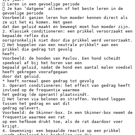
 Leren in een gevoelige periode
 Je kan ‘datgene’ alleen of het beste leren in de
gevoelige periode
Voorbeeld: ganzen leren hun moeder kennen direct als
ze uit het ei komen. Het geen
dat dan geluid maakt en beweegt moet hun moeder zijn.
2. Klassiek conditioneren: een prikkel veroorzaakt een
bepaalde reflex die
oorspronkelijk niet door die prikkel werd veroorzaakt.
 Het koppelen van een neutrale prikkel* aan een
prikkel die gedrag tot gevolg
heeft.
Voorbeeld: de honden van Pavlov. Een hond scheidt
speeksel af bij het horen van een
bepaald geluid, nadat de hond een aantal malen voedsel
heeft gekregen voorafgegaan
door dat geluid.
* heeft normaal geen gedrag tot gevolg
3. Operant conditioneren: het effect van gedrag heeft
invloed op de frequentie waarmee
het gedrag (de operant) plaatsvindt.
 Het leren via belonen en straffen. Verband leggen
tussen het gedrag en wat dit
gedrag oplevert.
Voorbeeld: de Skinner-box. In een Skinner-box neemt de
frequentie waarmee een rat
op een hefboom drukt toe, als de rat daardoor voer
krijgt.
4. Gewenning: een bepaalde reactie op een prikkel