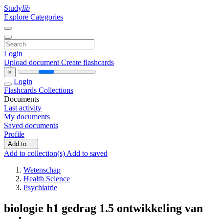
Study
lib
Explore Categories
Login
Upload document
Create flashcards
×
Login
Flashcards
Collections
Documents
Last activity
My documents
Saved documents
Profile
Add to ...
Add to collection(s)
Add to saved
Wetenschap
Health Science
Psychiatrie
biologie h1 gedrag 1.5 ontwikkeling van