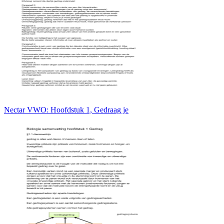
Nectar VWO: Hoofdstuk 1, Gedraag je