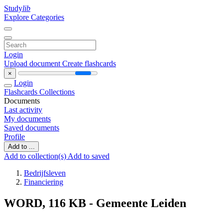
Study
lib
Explore Categories
Login
Upload document
Create flashcards
×
Login
Flashcards
Collections
Documents
Last activity
My documents
Saved documents
Profile
Add to ...
Add to collection(s)
Add to saved
Bedrijfsleven
Financiering
WORD, 116 KB - Gemeente Leiden