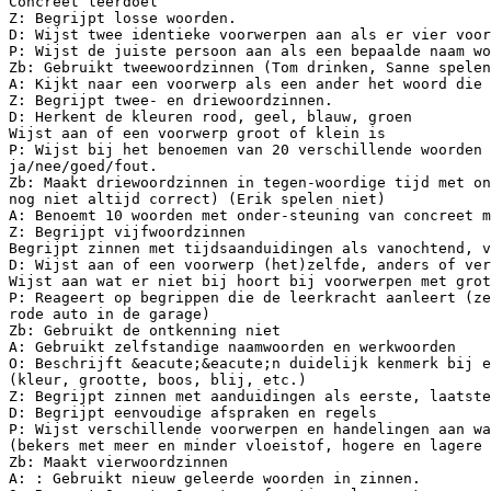
Concreet leerdoel
Z: Begrijpt losse woorden.
D: Wijst twee identieke voorwerpen aan als er vier voor
P: Wijst de juiste persoon aan als een bepaalde naam wo
Zb: Gebruikt tweewoordzinnen (Tom drinken, Sanne spelen
A: Kijkt naar een voorwerp als een ander het woord die 
Z: Begrijpt twee- en driewoordzinnen.
D: Herkent de kleuren rood, geel, blauw, groen
Wijst aan of een voorwerp groot of klein is
P: Wijst bij het benoemen van 20 verschillende woorden 
ja/nee/goed/fout.
Zb: Maakt driewoordzinnen in tegen-woordige tijd met on
nog niet altijd correct) (Erik spelen niet)
A: Benoemt 10 woorden met onder-steuning van concreet m
Z: Begrijpt vijfwoordzinnen
Begrijpt zinnen met tijdsaanduidingen als vanochtend, v
D: Wijst aan of een voorwerp (het)zelfde, anders of ver
Wijst aan wat er niet bij hoort bij voorwerpen met grot
P: Reageert op begrippen die de leerkracht aanleert (ze
rode auto in de garage)
Zb: Gebruikt de ontkenning niet
A: Gebruikt zelfstandige naamwoorden en werkwoorden
O: Beschrijft &eacute;&eacute;n duidelijk kenmerk bij e
(kleur, grootte, boos, blij, etc.)
Z: Begrijpt zinnen met aanduidingen als eerste, laatste
D: Begrijpt eenvoudige afspraken en regels
P: Wijst verschillende voorwerpen en handelingen aan wa
(bekers met meer en minder vloeistof, hogere en lagere 
Zb: Maakt vierwoordzinnen
A: : Gebruikt nieuw geleerde woorden in zinnen.