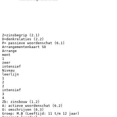
Z=zinsbegrip (2.1)
D=denkrelaties (2.2)
P= passieve woordenschat (6.1)
Arrangementenkaart SO
Arrange
ment
1
zeer
intensief
Niveau
leerlijn
1
2
2
intensief
3
4
Zb: zinsbouw (1.2)
A: actieve woordenschat (6.2)
O: omschrijven (6.3)
Groep: M.B (Leeftijd: 11 t/m 12 jaar)