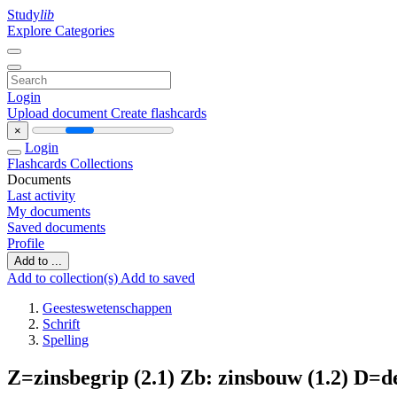
Study
lib
Explore Categories
Login
Upload document
Create flashcards
×
Login
Flashcards
Collections
Documents
Last activity
My documents
Saved documents
Profile
Add to ...
Add to collection(s)
Add to saved
Geesteswetenschappen
Schrift
Spelling
Z=zinsbegrip (2.1) Zb: zinsbouw (1.2) D=de