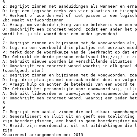
6
Z: Begrijpt zinnen met aanduidingen als wanneer en erna
D: Legt een logische reeks van vier plaatjes in tijdopb
P: Herkent of woorden wel of niet passen in een logisch
Zb: Maakt vijfwoordzinnen
A: Vraagt om verduidelijking van de betekenis van een w
O: Omschrijft een concreet woord, zodat een ander het p
wordt het juiste woord door een ander gevonden)
7
Z: Begrijpt zinnen en bijzinnen met de voegwoorden als,
D: Legt na een voorbeeld drie plaatjes met oorzaak-midd
P: Merkt door de woordkeuze van de leerkracht op dat er
Zb: Gebruikt de derde persoon enkelvoud (hij/zij) in zi
A: Gebruikt nieuwe woorden in verschillende situaties
O: Omschrijft een concreet woord waarbij in elk geval d
(speelgoed, eten)
Z: Begrijpt zinnen en bijzinnen met de voegwoorden, zoa
D: Legt drie plaatjes met oorzaak-middel-doel op volgor
P: Vraagt hulp om achter de betekenis van een woord te 
Zb: Gebruikt het persoonlijke voor-naamwoord wij, julli
A: Gebruikt lidwoorden en aanwijzend voornaamwoorden in
O: Omschrijft een concreet woord, waarbij een ieder het
8
9
Z: Begrijpt een aantal zinnen die met elkaar samenhange
D: Generaliseert en sluit uit en geeft een toelichting 
zijn boerderijdieren, een hond is geen boerderijdier ma
P: Breidt zijn woordenschat uit met uitdrukkingen die l
zijn
Kraaienest arrangementen mei 2013