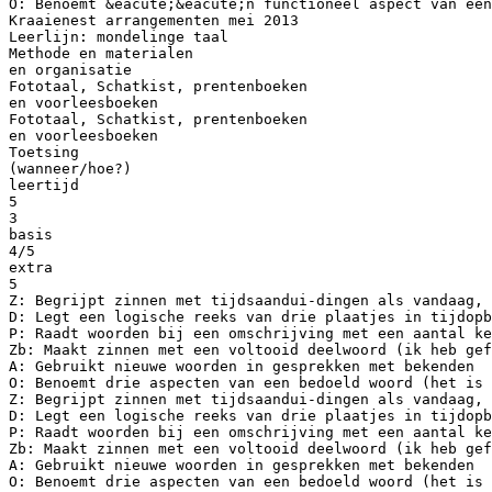
O: Benoemt &eacute;&eacute;n functioneel aspect van een
Kraaienest arrangementen mei 2013
Leerlijn: mondelinge taal
Methode en materialen
en organisatie
Fototaal, Schatkist, prentenboeken
en voorleesboeken
Fototaal, Schatkist, prentenboeken
en voorleesboeken
Toetsing
(wanneer/hoe?)
leertijd
5
3
basis
4/5
extra
5
Z: Begrijpt zinnen met tijdsaandui-dingen als vandaag, 
D: Legt een logische reeks van drie plaatjes in tijdopb
P: Raadt woorden bij een omschrijving met een aantal ke
Zb: Maakt zinnen met een voltooid deelwoord (ik heb gef
A: Gebruikt nieuwe woorden in gesprekken met bekenden
O: Benoemt drie aspecten van een bedoeld woord (het is 
Z: Begrijpt zinnen met tijdsaandui-dingen als vandaag, 
D: Legt een logische reeks van drie plaatjes in tijdopb
P: Raadt woorden bij een omschrijving met een aantal ke
Zb: Maakt zinnen met een voltooid deelwoord (ik heb gef
A: Gebruikt nieuwe woorden in gesprekken met bekenden
O: Benoemt drie aspecten van een bedoeld woord (het is 