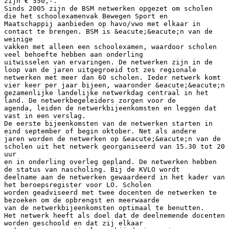
zijn € 550,-.
Sinds 2005 zijn de BSM netwerken opgezet om scholen
die het schoolexamenvak Bewegen Sport en
Maatschappij aanbieden op havo/vwo met elkaar in
contact te brengen. BSM is &eacute;&eacute;n van de
weinige
vakken met alleen een schoolexamen, waardoor scholen
veel behoefte hebben aan onderling
uitwisselen van ervaringen. De netwerken zijn in de
loop van de jaren uitgegroeid tot zes regionale
netwerken met meer dan 60 scholen. Ieder netwerk komt
vier keer per jaar bijeen, waaronder &eacute;&eacute;n
gezamenlijke landelijke netwerkdag centraal in het
land. De netwerkbegeleiders zorgen voor de
agenda, leiden de netwerkbijeenkomsten en leggen dat
vast in een verslag.
De eerste bijeenkomsten van de netwerken starten in
eind september of begin oktober. Net als andere
jaren worden de netwerken op &eacute;&eacute;n van de
scholen uit het netwerk georganiseerd van 15.30 tot 20
uur
en in onderling overleg gepland. De netwerken hebben
de status van nascholing. Bij de KVLO wordt
deelname aan de netwerken gewaardeerd in het kader van
het beroepsregister voor LO. Scholen
worden geadviseerd met twee docenten de netwerken te
bezoeken om de opbrengst en meerwaarde
van de netwerkbijeenkomsten optimaal te benutten.
Het netwerk heeft als doel dat de deelnemende docenten
worden geschoold en dat zij elkaar