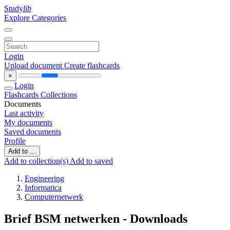
Study
lib
Explore Categories
Login
Upload document
Create flashcards
×
Login
Flashcards
Collections
Documents
Last activity
My documents
Saved documents
Profile
Add to ...
Add to collection(s)
Add to saved
Engineering
Informatica
Computernetwerk
Brief BSM netwerken - Downloads