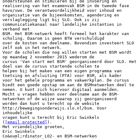
ondersteunen en stimuleren bij de invoering en
realisering van het examenvak BSM in de tweede fase
havo/vwo. De verantwoordelijkheid voor inhoud en
organisatie van de bijeenkomsten, agendering en
verslaglegging ligt bij SLO. Ook is zij
communicatiekanaal naar landelijke instanties in
verband met
BSM. Het BSM-netwerk heeft formeel het karakter van
scholing. Daarom is geen BTW verschuldigd
over de kosten van deelname. Bovendien investeert SLO
zelf ook in het netwerk.
Voor de scholen die nog willen starten met BSM wordt
op maandag 2 november 2015 wederom de
cursus 'Van start met BSM' georganiseerd door SLO. Het
doel van de cursus startende scholen te
helpen bij het maken van een eigen programma van
toetsing en afsluiting (PTA) voor BSM, als kader
voor het gehele programma en vakwerkplan. De cursus
biedt een goede opstap om aan de BSMnetwerken deel te
nemen. U kunt zich hiervoor digitaal aanmelden.
Mocht u vragen hebben over deelname aan de BSM-
netwerken of de wijze waarop zij georganiseerd
worden dan kunt u terecht op de website
http://bewegingsonderwijs.slo.nl/bsm. Voor
inhoudelijke
vragen kunt u terecht bij Eric Swinkels
(
[email protected]
).
Met vriendelijke groeten,
Eric Swinkels
Co&ouml;rdinator LO2- en BSM-netwerken