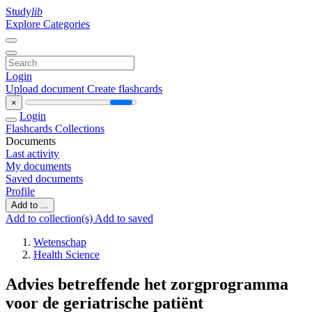
Study
lib
Explore Categories
Login
Upload document
Create flashcards
×
Login
Flashcards
Collections
Documents
Last activity
My documents
Saved documents
Profile
Add to ...
Add to collection(s)
Add to saved
Wetenschap
Health Science
Advies betreffende het zorgprogramma
voor de geriatrische patiënt