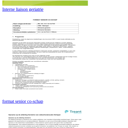
Interne liaison geriatrie
format senior co-schap