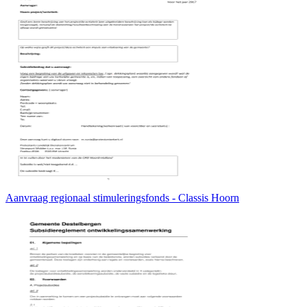
Aanvraag regionaal stimuleringsfonds - Classis Hoorn