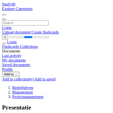
Study
lib
Explore Categories
Login
Upload document
Create flashcards
×
Login
Flashcards
Collections
Documents
Last activity
My documents
Saved documents
Profile
Add to ...
Add to collection(s)
Add to saved
Bedrijfsleven
Management
Projectmanagement
Presentatie