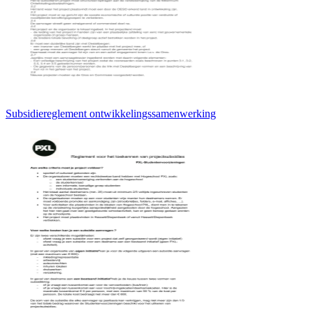
Subsidiereglement ontwikkelingssamenwerking