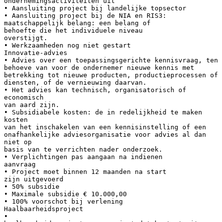
ondernemingsactiviteiten uit
• Aansluiting project bij landelijke topsector
• Aansluiting project bij de NIA en RIS3:
maatschappelijk belang: een belang of
behoefte die het individuele niveau
overstijgt.
• Werkzaamheden nog niet gestart
Innovatie-advies
• Advies over een toepassingsgerichte kennisvraag, ten
behoeve van voor de ondernemer nieuwe kennis met
betrekking tot nieuwe producten, productieprocessen of
diensten, of de vernieuwing daarvan.
• Het advies kan technisch, organisatorisch of
economisch
van aard zijn.
• Subsidiabele kosten: de in redelijkheid te maken
kosten
van het inschakelen van een kennisinstelling of een
onafhankelijke adviesorganisatie voor advies al dan
niet op
basis van te verrichten nader onderzoek.
• Verplichtingen pas aangaan na indienen
aanvraag
• Project moet binnen 12 maanden na start
zijn uitgevoerd
• 50% subsidie
• Maximale subsidie € 10.000,00
• 100% voorschot bij verlening
Haalbaarheidsproject
•