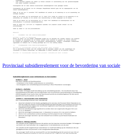
Provinciaal subsidiereglement voor de bevordering van sociale