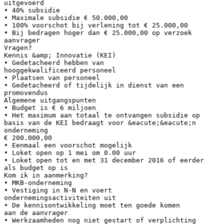
uitgevoerd
• 40% subsidie
• Maximale subsidie € 50.000,00
• 100% voorschot bij verlening tot € 25.000,00
• Bij bedragen hoger dan € 25.000,00 op verzoek
aanvrager
Vragen?
Kennis &amp; Innovatie (KEI)
• Gedetacheerd hebben van
hooggekwalificeerd personeel
• Plaatsen van personeel
• Gedetacheerd of tijdelijk in dienst van een
promovendus
Algemene uitgangspunten
• Budget is € 6 miljoen
• Het maximum aan totaal te ontvangen subsidie op
basis van de KEI bedraagt voor &eacute;&eacute;n
onderneming
€ 200.000,00
• Eenmaal een voorschot mogelijk
• Loket open op 1 mei om 0.00 uur
• Loket open tot en met 31 december 2016 of eerder
als budget op is
Kom ik in aanmerking?
• MKB-onderneming
• Vestiging in N-N en voert
ondernemingsactiviteiten uit
• De kennisontwikkeling moet ten goede komen
aan de aanvrager
• Werkzaamheden nog niet gestart of verplichting