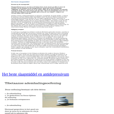
Het beste slaapmiddel en antidepressivum