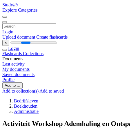
Study
lib
Explore Categories
Login
Upload document
Create flashcards
×
Login
Flashcards
Collections
Documents
Last activity
My documents
Saved documents
Profile
Add to ...
Add to collection(s)
Add to saved
Bedrijfsleven
Boekhouden
Administratie
Activiteit Workshop Ademhaling en Ontsp