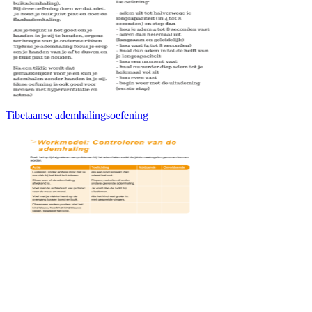
Tibetaanse ademhalingsoefening