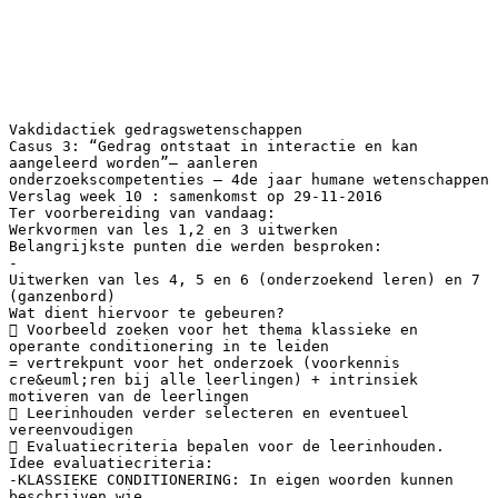
Vakdidactiek gedragswetenschappen
Casus 3: “Gedrag ontstaat in interactie en kan
aangeleerd worden”– aanleren
onderzoekscompetenties – 4de jaar humane wetenschappen
Verslag week 10 : samenkomst op 29-11-2016
Ter voorbereiding van vandaag:
Werkvormen van les 1,2 en 3 uitwerken
Belangrijkste punten die werden besproken:
-
Uitwerken van les 4, 5 en 6 (onderzoekend leren) en 7
(ganzenbord)
Wat dient hiervoor te gebeuren?
 Voorbeeld zoeken voor het thema klassieke en
operante conditionering in te leiden
= vertrekpunt voor het onderzoek (voorkennis
cre&euml;ren bij alle leerlingen) + intrinsiek
motiveren van de leerlingen
 Leerinhouden verder selecteren en eventueel
vereenvoudigen
 Evaluatiecriteria bepalen voor de leerinhouden.
Idee evaluatiecriteria:
-KLASSIEKE CONDITIONERING: In eigen woorden kunnen
beschrijven wie