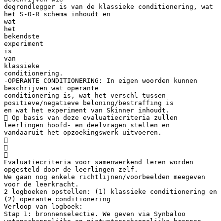
degrondlegger is van de klassieke conditionering, wat
het S-O-R schema inhoudt en
wat
het
bekendste
experiment
is
van
klassieke
conditionering.
-OPERANTE CONDITIONERING: In eigen woorden kunnen
beschrijven wat operante
conditionering is, wat het verschl tussen
positieve/negatieve beloning/bestraffing is
en wat het experiment van Skinner inhoudt.
 Op basis van deze evaluatiecriteria zullen
leerlingen hoofd- en deelvragen stellen en
vandaaruit het opzoekingswerk uitvoeren.



Evaluatiecriteria voor samenwerkend leren worden
opgesteld door de leerlingen zelf.
We gaan nog enkele richtlijnen/voorbeelden meegeven
voor de leerkracht.
2 logboeken opstellen: (1) klassieke conditionering en
(2) operante conditionering
Verloop van logboek:
Stap 1: bronnenselectie. We geven via Synbaloo