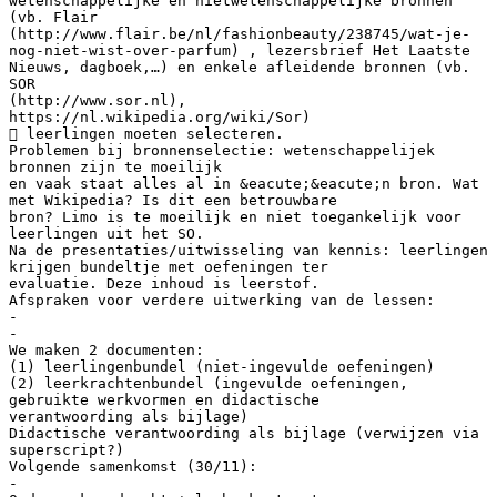
wetenschappelijke en nietwetenschappelijke bronnen
(vb. Flair
(http://www.flair.be/nl/fashionbeauty/238745/wat-je-
nog-niet-wist-over-parfum) , lezersbrief Het Laatste
Nieuws, dagboek,…) en enkele afleidende bronnen (vb.
SOR
(http://www.sor.nl),
https://nl.wikipedia.org/wiki/Sor)
 leerlingen moeten selecteren.
Problemen bij bronnenselectie: wetenschappelijek
bronnen zijn te moeilijk
en vaak staat alles al in &eacute;&eacute;n bron. Wat
met Wikipedia? Is dit een betrouwbare
bron? Limo is te moeilijk en niet toegankelijk voor
leerlingen uit het SO.
Na de presentaties/uitwisseling van kennis: leerlingen
krijgen bundeltje met oefeningen ter
evaluatie. Deze inhoud is leerstof.
Afspraken voor verdere uitwerking van de lessen:
-
-
We maken 2 documenten:
(1) leerlingenbundel (niet-ingevulde oefeningen)
(2) leerkrachtenbundel (ingevulde oefeningen,
gebruikte werkvormen en didactische
verantwoording als bijlage)
Didactische verantwoording als bijlage (verwijzen via
superscript?)
Volgende samenkomst (30/11):
-