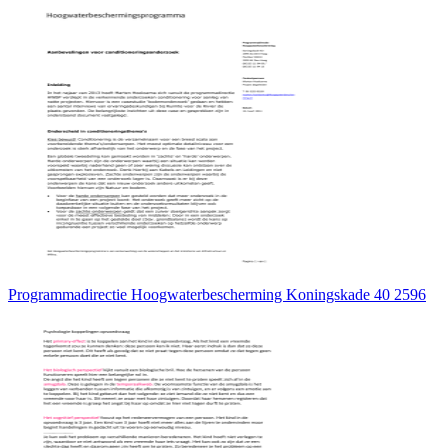
Programmadirectie Hoogwaterbescherming Koningskade 40 2596