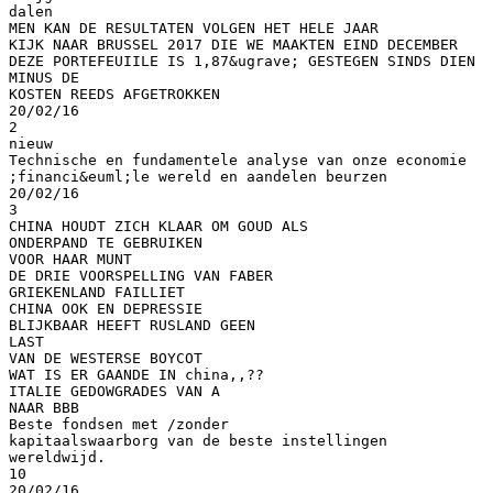
dalen
MEN KAN DE RESULTATEN VOLGEN HET HELE JAAR
KIJK NAAR BRUSSEL 2017 DIE WE MAAKTEN EIND DECEMBER
DEZE PORTEFEUIILE IS 1,87&ugrave; GESTEGEN SINDS DIEN
MINUS DE
KOSTEN REEDS AFGETROKKEN
20/02/16
2
nieuw
Technische en fundamentele analyse van onze economie
;financi&euml;le wereld en aandelen beurzen
20/02/16
3
CHINA HOUDT ZICH KLAAR OM GOUD ALS
ONDERPAND TE GEBRUIKEN
VOOR HAAR MUNT
DE DRIE VOORSPELLING VAN FABER
GRIEKENLAND FAILLIET
CHINA OOK EN DEPRESSIE
BLIJKBAAR HEEFT RUSLAND GEEN
LAST
VAN DE WESTERSE BOYCOT
WAT IS ER GAANDE IN china,,??
ITALIE GEDOWGRADES VAN A
NAAR BBB
Beste fondsen met /zonder
kapitaalswaarborg van de beste instellingen
wereldwijd.
10
20/02/16