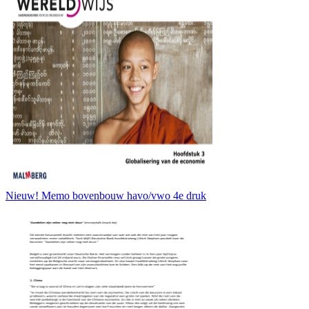
Nieuw! Memo bovenbouw havo/vwo 4e druk