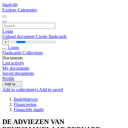
Study
lib
Explore Categories
Login
Upload document
Create flashcards
×
Login
Flashcards
Collections
Documents
Last activity
My documents
Saved documents
Profile
Add to ...
Add to collection(s)
Add to saved
Bedrijfsleven
Financiering
Financiële markt
DE ADVIEZEN VAN