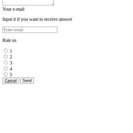
Your e-mail
Input it if you want to receive answer
Rate us
1
2
3
4
5
Cancel
Send