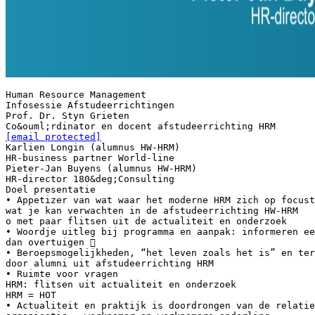
Human Resource Management
Infosessie Afstudeerrichtingen
Prof. Dr. Styn Grieten
[email protected]
Karlien Longin (alumnus HW-HRM)
HR-business partner World-line
Pieter-Jan Buyens (alumnus HW-HRM)
HR-director 180&deg;Consulting
Doel presentatie
• Appetizer van wat waar het moderne HRM zich op focust
wat je kan verwachten in de afstudeerrichting HW-HRM
o met paar flitsen uit de actualiteit en onderzoek
• Woordje uitleg bij programma en aanpak: informeren ee
dan overtuigen 
• Beroepsmogelijkheden, “het leven zoals het is” en ter
door alumni uit afstudeerrichting HRM
• Ruimte voor vragen
HRM: flitsen uit actualiteit en onderzoek
HRM = HOT
• Actualiteit en praktijk is doordrongen van de relatie