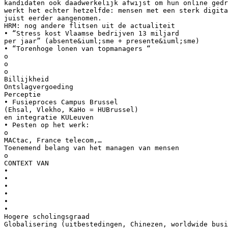
kandidaten ook daadwerkelijk afwijst om hun online gedr
werkt het echter hetzelfde: mensen met een sterk digita
juist eerder aangenomen.
HRM: nog andere flitsen uit de actualiteit
• “Stress kost Vlaamse bedrijven 13 miljard
per jaar” (absente&iuml;sme + presente&iuml;sme)
• “Torenhoge lonen van topmanagers “
o
o
o
Billijkheid
Ontslagvergoeding
Perceptie
• Fusieproces Campus Brussel
(Ehsal, Vlekho, KaHo = HUBrussel)
en integratie KULeuven
• Pesten op het werk:
o
MACtac, France telecom,…
Toenemend belang van het managen van mensen
o
CONTEXT VAN
•
•
•
•
•
•
Hogere scholingsgraad
Globalisering (uitbestedingen, Chinezen, worldwide busi