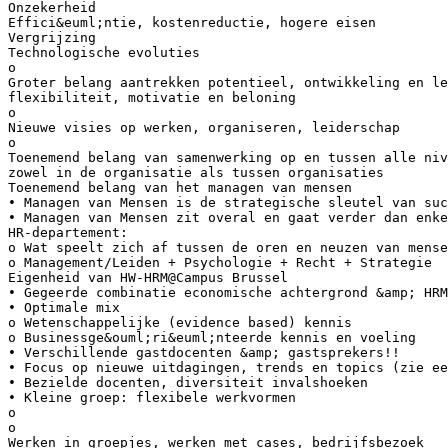
Onzekerheid
Effici&euml;ntie, kostenreductie, hogere eisen
Vergrijzing
Technologische evoluties
o
Groter belang aantrekken potentieel, ontwikkeling en le
flexibiliteit, motivatie en beloning
o
Nieuwe visies op werken, organiseren, leiderschap
o
Toenemend belang van samenwerking op en tussen alle niv
zowel in de organisatie als tussen organisaties
Toenemend belang van het managen van mensen
• Managen van Mensen is de strategische sleutel van suc
• Managen van Mensen zit overal en gaat verder dan enke
HR-departement:
o Wat speelt zich af tussen de oren en neuzen van mense
o Management/Leiden + Psychologie + Recht + Strategie
Eigenheid van HW-HRM@Campus Brussel
• Gegeerde combinatie economische achtergrond &amp; HRM
• Optimale mix
o Wetenschappelijke (evidence based) kennis
o Businessge&ouml;ri&euml;nteerde kennis en voeling
• Verschillende gastdocenten &amp; gastsprekers!!
• Focus op nieuwe uitdagingen, trends en topics (zie ee
• Bezielde docenten, diversiteit invalshoeken
• Kleine groep: flexibele werkvormen
o
o
Werken in groepjes, werken met cases, bedrijfsbezoek