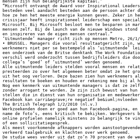
mensen zijn hun belangrijkste kapitaal.”
“Microsoft ontvangt de Award voor Inspirational Leaders
besteden veel aandacht besteden aan de persoon achter d
hoe ze hen het meeste energie kunnen geven. Zeker in he
crisisjaar heeft inspirationeel leiderschap een special
Microsoft. Bij Microsoft besloot men te besparen in mar
mensen zelf. Bij de launch van de nieuwe Windows stond 
en inspireren van de eigen mensen centraal.”
‘Uitmuntende’ manager richt zich op mensen Metro, 26/1/
• BRUSSEL. Managers die vooral resultaatgericht zijn, w
werknemers niet per se bestempeld als ‘uitmuntende’ le
een onderzoek van de Britse denktank The Work Foundatio
verschil werd onderzocht tussen bedrijfsleiders die doo
collega’s ‘goed’ of ‘uitmuntend’ werden genoemd.
Alle uitmuntende leiders stelden vooral mensen en relat
presteerden zo over het algemeen beter omdat ze het gro
uit het oog verloren. Deze bazen zien hun werknemers al
resultaten te boeken en houden er rekening mee bij al h
Nog een kenmerk van uitmuntende managers is dat ze zelf
zonder arrogant te worden. Ze zijn zich bewust van hun 
stellen die in dienst van hun organisatie en medewerker
Facebook kan carri&egrave;re negatief be&iuml;nvloeden
The British Telegraph 1/2/2010 (nl.v.)
Werkzoekenden doen er goed aan hun Facebook-pagina, en 
name de foto’s, eens kritisch te bekijken. Werkgevers b
online profielen namelijk minstens zo belangrijk te vin
of een sollicitatiegesprek.
Als meest voorkomende afknappers worden aanstootgevende
verkeerd taalgebruik en klachten over werk genoemd.
De studie wees verder uit dat zo’n 70 procent van de we