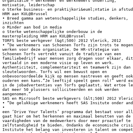
organisatie – werknemer en werknemers onderling,
motivatie, leiderschap
o Sterke business- en praktijkori&euml;ntatie in afstud
HRM aan KUL@Brussel
• Breed gamma aan wetenschappelijke studies, denkers,
inzichten
o Minder aan bod in media
o Sterke wetenschappelijke onderbouw in de
masteropleiding HRM aan KUL@Brussel
TORFS beste werkgever (&gt;500) 2012 Vlerick, 2012
• “De werknemers van Schoenen Torfs zijn trots te mogen
werken voor deze organisatie. De HR-strategie van
Schoenen Torfs vertrekt vanuit de traditie van een
familiebedrijf waar mensen zorg dragen voor elkaar, dit
vertaald in een moderne visie op leven en werk.
Authenticiteit, complementariteit en teamwerk zijn dan 
sleutelwoorden. Torfs wil een bewust open en
onbevooroordeelde kijk op mensen nastreven en geeft ook
ouderen een kans.“Je leeftijd speelt geen rol!” werd ex
in de jobadvertenties van Torfs geplaatst. Wat ertoe le
dat meer 50 plussers solliciteerden en ook werden
aangenomen.”
SAS en Microsoft beste werkgevers (&lt;500) 2012 Vleric
• “De gelukkige werknemers heeft SAS Insitute onder and
•
een ‘Drive Your Talents’ programma dat bestaat voor all
gaat hier om het herkennen en maximaal benutten van de 
vaardigheden van de medewerkers door meer proactief te 
zelfstandigheid te bieden. Ondanks de economische crisi
Institute het belang van investeren in talent om compet