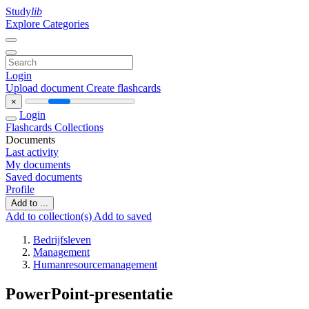
Study
lib
Explore Categories
Login
Upload document
Create flashcards
×
Login
Flashcards
Collections
Documents
Last activity
My documents
Saved documents
Profile
Add to ...
Add to collection(s)
Add to saved
Bedrijfsleven
Management
Humanresourcemanagement
PowerPoint-presentatie