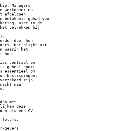
hip. Managers
e werknemer en
t afgelopen
e betekenis gehad voor
keting, niet in de
het betrekken bij
10
orden door hun
iders. Dat blijkt uit
n waarin het
r hun
ies centraal en
te geheel nooit
s essentieel om
un beslissingen.
verzekerd zijn
macht maar
s.
dan met
lijken deze
den als een CV
 foto’s,
rkgevers