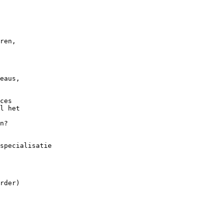
ren,
eaus,
ces
l het
n?
specialisatie
rder)