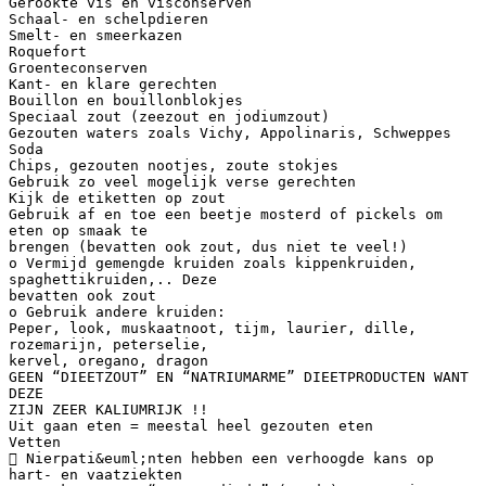
Gerookte vis en visconserven
Schaal- en schelpdieren
Smelt- en smeerkazen
Roquefort
Groenteconserven
Kant- en klare gerechten
Bouillon en bouillonblokjes
Speciaal zout (zeezout en jodiumzout)
Gezouten waters zoals Vichy, Appolinaris, Schweppes
Soda
Chips, gezouten nootjes, zoute stokjes
Gebruik zo veel mogelijk verse gerechten
Kijk de etiketten op zout
Gebruik af en toe een beetje mosterd of pickels om
eten op smaak te
brengen (bevatten ook zout, dus niet te veel!)
o Vermijd gemengde kruiden zoals kippenkruiden,
spaghettikruiden,.. Deze
bevatten ook zout
o Gebruik andere kruiden:
Peper, look, muskaatnoot, tijm, laurier, dille,
rozemarijn, peterselie,
kervel, oregano, dragon
GEEN “DIEETZOUT” EN “NATRIUMARME” DIEETPRODUCTEN WANT
DEZE
ZIJN ZEER KALIUMRIJK !!
Uit gaan eten = meestal heel gezouten eten
Vetten
 Nierpati&euml;nten hebben een verhoogde kans op
hart- en vaatziekten