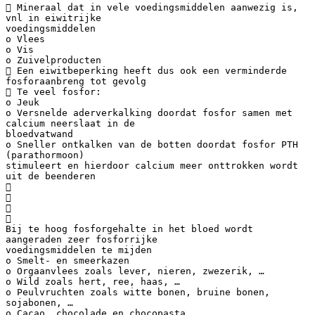
 Mineraal dat in vele voedingsmiddelen aanwezig is,
vnl in eiwitrijke
voedingsmiddelen
o Vlees
o Vis
o Zuivelproducten
 Een eiwitbeperking heeft dus ook een verminderde
fosforaanbreng tot gevolg
 Te veel fosfor:
o Jeuk
o Versnelde aderverkalking doordat fosfor samen met
calcium neerslaat in de
bloedvatwand
o Sneller ontkalken van de botten doordat fosfor PTH
(parathormoon)
stimuleert en hierdoor calcium meer onttrokken wordt
uit de beenderen




Bij te hoog fosforgehalte in het bloed wordt
aangeraden zeer fosforrijke
voedingsmiddelen te mijden
o Smelt- en smeerkazen
o Orgaanvlees zoals lever, nieren, zwezerik, …
o Wild zoals hert, ree, haas, …
o Peulvruchten zoals witte bonen, bruine bonen,
sojabonen, …
o Cacao, chocolade en chocopasta