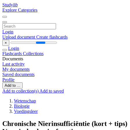
Study
lib
Explore Categories
Login
Upload document
Create flashcards
×
Login
Flashcards
Collections
Documents
Last activity
My documents
Saved documents
Profile
Add to ...
Add to collection(s)
Add to saved
Wetenschap
Biologie
Voedingsleer
Chronische Nierinsufficiëntie (kort + tips)