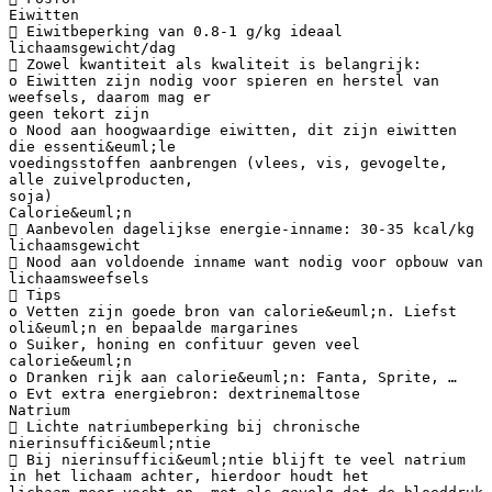
Eiwitten
 Eiwitbeperking van 0.8-1 g/kg ideaal
lichaamsgewicht/dag
 Zowel kwantiteit als kwaliteit is belangrijk:
o Eiwitten zijn nodig voor spieren en herstel van
weefsels, daarom mag er
geen tekort zijn
o Nood aan hoogwaardige eiwitten, dit zijn eiwitten
die essenti&euml;le
voedingsstoffen aanbrengen (vlees, vis, gevogelte,
alle zuivelproducten,
soja)
Calorie&euml;n
 Aanbevolen dagelijkse energie-inname: 30-35 kcal/kg
lichaamsgewicht
 Nood aan voldoende inname want nodig voor opbouw van
lichaamsweefsels
 Tips
o Vetten zijn goede bron van calorie&euml;n. Liefst
oli&euml;n en bepaalde margarines
o Suiker, honing en confituur geven veel
calorie&euml;n
o Dranken rijk aan calorie&euml;n: Fanta, Sprite, …
o Evt extra energiebron: dextrinemaltose
Natrium
 Lichte natriumbeperking bij chronische
nierinsuffici&euml;ntie
 Bij nierinsuffici&euml;ntie blijft te veel natrium
in het lichaam achter, hierdoor houdt het