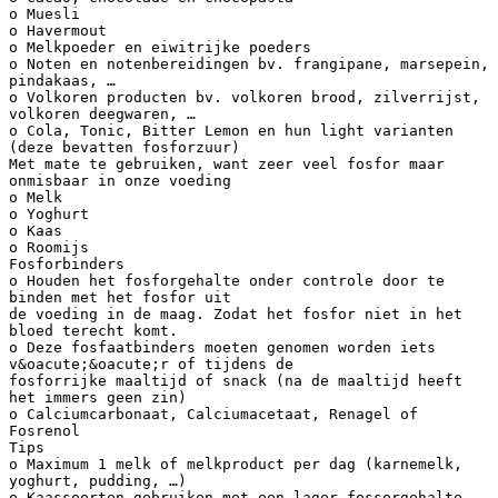
o Muesli
o Havermout
o Melkpoeder en eiwitrijke poeders
o Noten en notenbereidingen bv. frangipane, marsepein,
pindakaas, …
o Volkoren producten bv. volkoren brood, zilverrijst,
volkoren deegwaren, …
o Cola, Tonic, Bitter Lemon en hun light varianten
(deze bevatten fosforzuur)
Met mate te gebruiken, want zeer veel fosfor maar
onmisbaar in onze voeding
o Melk
o Yoghurt
o Kaas
o Roomijs
Fosforbinders
o Houden het fosforgehalte onder controle door te
binden met het fosfor uit
de voeding in de maag. Zodat het fosfor niet in het
bloed terecht komt.
o Deze fosfaatbinders moeten genomen worden iets
v&oacute;&oacute;r of tijdens de
fosforrijke maaltijd of snack (na de maaltijd heeft
het immers geen zin)
o Calciumcarbonaat, Calciumacetaat, Renagel of
Fosrenol
Tips
o Maximum 1 melk of melkproduct per dag (karnemelk,
yoghurt, pudding, …)
o Kaassoorten gebruiken met een lager fossorgehalte