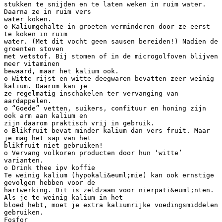
stukken te snijden en te laten weken in ruim water.
Daarna ze in ruim vers
water koken.
o Kaliumgehalte in groeten verminderen door ze eerst
te koken in ruim
water. (Met dit vocht geen sausen bereiden!) Nadien de
groenten stoven
met vetstof. Bij stomen of in de microgolfoven blijven
meer vitaminen
bewaard, maar het kalium ook.
o Witte rijst en witte deegwaren bevatten zeer weinig
kalium. Daarom kan je
ze regelmatig inschakelen ter vervanging van
aardappelen.
o “Goede” vetten, suikers, confituur en honing zijn
ook arm aan kalium en
zijn daarom praktisch vrij in gebruik.
o Blikfruit bevat minder kalium dan vers fruit. Maar
je mag het sap van het
blikfruit niet gebruiken!
o Vervang volkoren producten door hun ‘witte’
varianten.
o Drink thee ipv koffie
Te weinig kalium (hypokali&euml;mie) kan ook ernstige
gevolgen hebben voor de
hartwerking. Dit is zeldzaam voor nierpati&euml;nten.
Als je te weinig kalium in het
bloed hebt, moet je extra kaliumrijke voedingsmiddelen
gebruiken.
Fosfor