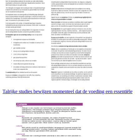
Talrijke studies bewijzen momenteel dat de voeding een essentiële