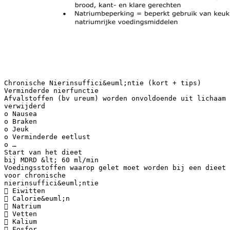
Chronische Nierinsuffici&euml;ntie (kort + tips)
Verminderde nierfunctie
Afvalstoffen (bv ureum) worden onvoldoende uit lichaam
verwijderd
o Nausea
o Braken
o Jeuk
o Verminderde eetlust
o …
Start van het dieet
bij MDRD &lt; 60 ml/min
Voedingsstoffen waarop gelet moet worden bij een dieet
voor chronische
nierinsuffici&euml;ntie
 Eiwitten
 Calorie&euml;n
 Natrium
 Vetten
 Kalium
 Fosfor