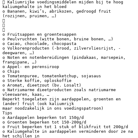
 Kaliumrijke voedingsmiddelen mijden bij te hoog
kaliumgehalte in het bloed
o Bananen, kiwi’s, abrikozen, gedroogd fruit
(rozijnen, pruimen, …)



o Fruitsappen en groentesappen
o Peulvruchten (witte bonen, bruine bonen, …)
o Cacao, chocolade, chocopasta
o Volkorenproducten (-brood, zilvervliesrijst, -
deegwaren, …)
o Noten en notenbereidingen (pindakaas, marsepein,
frangipane, …)
o Appel- en perensiroop
o Chips
o Tomatenpuree, tomatenketchup, sojasaus
o Sterke koffie, oploskoffie
o Aromat, dieetzout (bv. Losalt)
o Natriumarme dieetproducten zoals natriumarme
vleeswaren, kaas, …
Beperkt toegelaten zijn aardappelen, groenten en
(ander) fruit (ook kaliumrijk
maar noodzakelijk in ons voedingspatroon)
Tips
o Aardappelen beperken tot 150g/d
o Groenten beperken tot 150-200g/d
o Fruit beperken tot 1 stuk of blikfruit tot 200g/d
o Kaliumgehalte in aardappelen verminderen door ze na
het schillen in