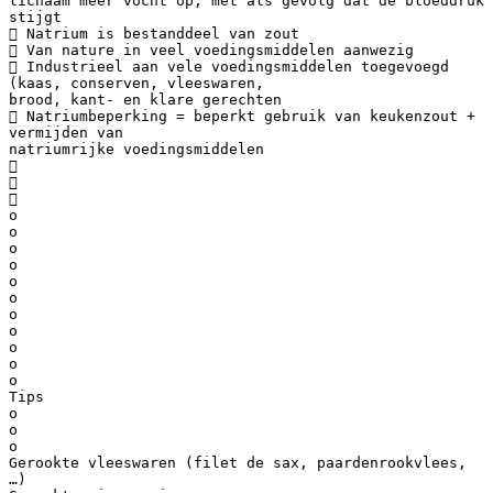
lichaam meer vocht op, met als gevolg dat de bloeddruk
stijgt
 Natrium is bestanddeel van zout
 Van nature in veel voedingsmiddelen aanwezig
 Industrieel aan vele voedingsmiddelen toegevoegd
(kaas, conserven, vleeswaren,
brood, kant- en klare gerechten
 Natriumbeperking = beperkt gebruik van keukenzout +
vermijden van
natriumrijke voedingsmiddelen



o
o
o
o
o
o
o
o
o
o
o
Tips
o
o
o
Gerookte vleeswaren (filet de sax, paardenrookvlees,
…)