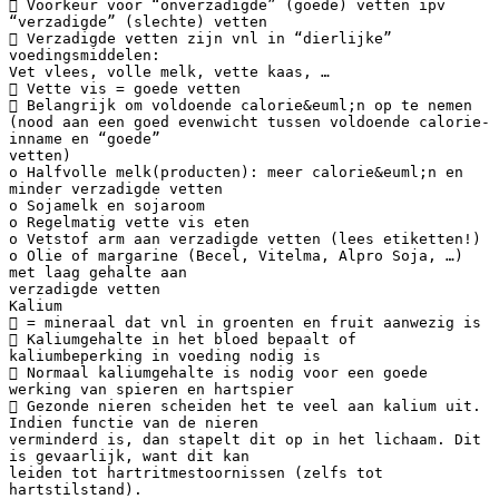
 Voorkeur voor “onverzadigde” (goede) vetten ipv
“verzadigde” (slechte) vetten
 Verzadigde vetten zijn vnl in “dierlijke”
voedingsmiddelen:
Vet vlees, volle melk, vette kaas, …
 Vette vis = goede vetten
 Belangrijk om voldoende calorie&euml;n op te nemen
(nood aan een goed evenwicht tussen voldoende calorie-
inname en “goede”
vetten)
o Halfvolle melk(producten): meer calorie&euml;n en
minder verzadigde vetten
o Sojamelk en sojaroom
o Regelmatig vette vis eten
o Vetstof arm aan verzadigde vetten (lees etiketten!)
o Olie of margarine (Becel, Vitelma, Alpro Soja, …)
met laag gehalte aan
verzadigde vetten
Kalium
 = mineraal dat vnl in groenten en fruit aanwezig is
 Kaliumgehalte in het bloed bepaalt of
kaliumbeperking in voeding nodig is
 Normaal kaliumgehalte is nodig voor een goede
werking van spieren en hartspier
 Gezonde nieren scheiden het te veel aan kalium uit.
Indien functie van de nieren
verminderd is, dan stapelt dit op in het lichaam. Dit
is gevaarlijk, want dit kan
leiden tot hartritmestoornissen (zelfs tot
hartstilstand).