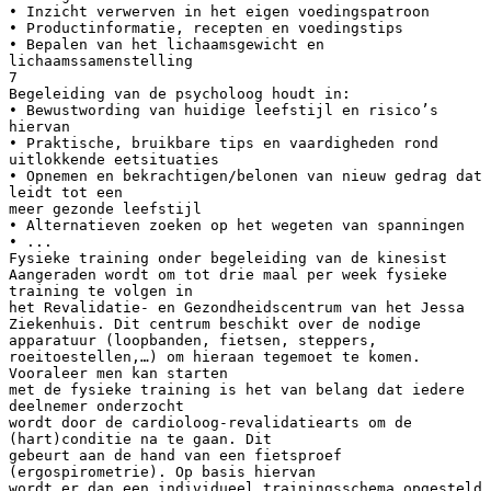
• Inzicht verwerven in het eigen voedingspatroon
• Productinformatie, recepten en voedingstips
• Bepalen van het lichaamsgewicht en
lichaamssamenstelling
7
Begeleiding van de psycholoog houdt in:
• Bewustwording van huidige leefstijl en risico’s
hiervan
• Praktische, bruikbare tips en vaardigheden rond
uitlokkende eetsituaties
• Opnemen en bekrachtigen/belonen van nieuw gedrag dat
leidt tot een
meer gezonde leefstijl
• Alternatieven zoeken op het wegeten van spanningen
• ...
Fysieke training onder begeleiding van de kinesist
Aangeraden wordt om tot drie maal per week fysieke
training te volgen in
het Revalidatie- en Gezondheidscentrum van het Jessa
Ziekenhuis. Dit centrum beschikt over de nodige
apparatuur (loopbanden, fietsen, steppers,
roeitoestellen,…) om hieraan tegemoet te komen.
Vooraleer men kan starten
met de fysieke training is het van belang dat iedere
deelnemer onderzocht
wordt door de cardioloog-revalidatiearts om de
(hart)conditie na te gaan. Dit
gebeurt aan de hand van een fietsproef
(ergospirometrie). Op basis hiervan
wordt er dan een individueel trainingsschema opgesteld