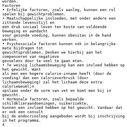
worden.
Factoren
• Erfelijke factoren, zoals aanleg, kunnen een rol
spelen bij gewichtproblemen.
• Maatschappelijke invloeden, met onder andere een
zittende levensstijl en
een druk sociaal leven ten koste van voldoende
beweging en aandacht
voor gezonde voeding, kunnen obesitas in de hand
werken.
• Psychosociale factoren kunnen ook in belangrijke
mate bijdragen tot
gewichtsproblemen. Denken we hierbij aan het
compenseren van negatieve
gevoelens door te veel te gaan eten.
• Te weinig lichaamsbeweging kan een invloed hebben op
het gewicht. Want
als men een hogere calorie-inname heeft (door de
voeding) dan een calorieverbruik (door
lichaamsbeweging) zal het lichaam deze extra
calorie&euml;n
opslaan onder de vorm van vet en komt men bij in
gewicht.
• Hormonale factoren, zoals bepaalde
schildklieraandoeningen, suikerziekte,
kunnen een invloed hebben op het gewicht. Vandaar dat
er ook een consult
bij de endocrinoloog aangeboden wordt bij inschrijving
in het programma.
4