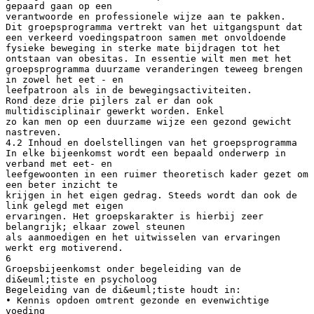
gepaard gaan op een
verantwoorde en professionele wijze aan te pakken.
Dit groepsprogramma vertrekt van het uitgangspunt dat
een verkeerd voedingspatroon samen met onvoldoende
fysieke beweging in sterke mate bijdragen tot het
ontstaan van obesitas. In essentie wilt men met het
groepsprogramma duurzame veranderingen teweeg brengen
in zowel het eet - en
leefpatroon als in de bewegingsactiviteiten.
Rond deze drie pijlers zal er dan ook
multidisciplinair gewerkt worden. Enkel
zo kan men op een duurzame wijze een gezond gewicht
nastreven.
4.2 Inhoud en doelstellingen van het groepsprogramma
In elke bijeenkomst wordt een bepaald onderwerp in
verband met eet- en
leefgewoonten in een ruimer theoretisch kader gezet om
een beter inzicht te
krijgen in het eigen gedrag. Steeds wordt dan ook de
link gelegd met eigen
ervaringen. Het groepskarakter is hierbij zeer
belangrijk; elkaar zowel steunen
als aanmoedigen en het uitwisselen van ervaringen
werkt erg motiverend.
6
Groepsbijeenkomst onder begeleiding van de
di&euml;tiste en psycholoog
Begeleiding van de di&euml;tiste houdt in:
• Kennis opdoen omtrent gezonde en evenwichtige
voeding