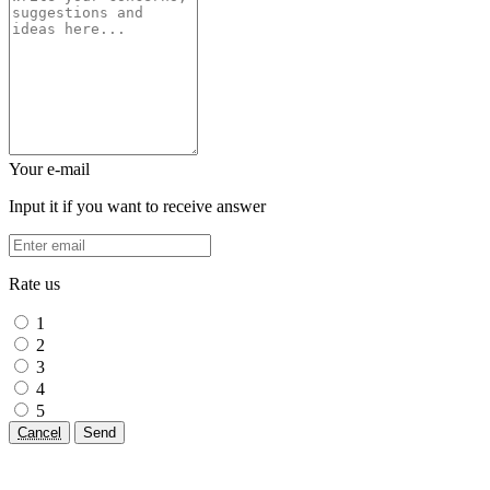
Your e-mail
Input it if you want to receive answer
Rate us
1
2
3
4
5
Cancel
Send