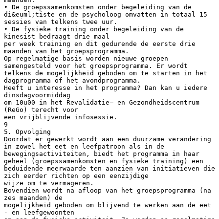
• De groepssamenkomsten onder begeleiding van de
di&euml;tiste en de psycholoog omvatten in totaal 15
sessies van telkens twee uur.
• De fysieke training onder begeleiding van de
kinesist bedraagt drie maal
per week training en dit gedurende de eerste drie
maanden van het groepsprogramma.
Op regelmatige basis worden nieuwe groepen
samengesteld voor het groepsprogramma. Er wordt
telkens de mogelijkheid geboden om te starten in het
dagprogramma of het avondprogramma.
Heeft u interesse in het programma? Dan kan u iedere
dinsdagvoormiddag
om 10u00 in het Revalidatie– en Gezondheidscentrum
(ReGo) terecht voor
een vrijblijvende infosessie.
9
5. Opvolging
Doordat er gewerkt wordt aan een duurzame verandering
in zowel het eet en leefpatroon als in de
bewegingsactiviteiten, biedt het programma in haar
geheel (groepssamenkomsten en fysieke training) een
beduidende meerwaarde ten aanzien van initiatieven die
zich eerder richten op een eenzijdige
wijze om te vermageren.
Bovendien wordt na afloop van het groepsprogramma (na
zes maanden) de
mogelijkheid geboden om blijvend te werken aan de eet
- en leefgewoonten