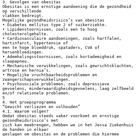
3. Gevolgen van obesitas
Obesitas is een ernstige aandoening die de gezondheid
op verschillende
vlakken bedreigt.
Mogelijke gezondheidsrisico’s van obesitas
• Diabetes mellitus type 2 of suikerziekte.
• Lipidenstoornissen, zoals een te hoog
cholesterolgehalte.
• Cardiovasculaire aandoeningen, zoals hartfalen,
hartinfarct, hypertensie of
een te hoge bloeddruk, spataders, CVA of
hersenbloedingen.
• Ademhalingsstoornissen, zoals kortademigheid en
slaapapneu.
• Mechanische verwikkelingen, zoals gewrichtsklachten,
artrose en hernia’s.
• Mogelijke vruchtbaarheidsproblemen en
zwangerschapsverwikkelingen.
• Psychosociale problemen, zoals depressieve
gevoelens, minderwaardigheidsgevoelens, laag zelfbeeld
en/of relationele problemen.
5
4. Het groepsprogramma
“Gewicht verliezen en volhouden”
4.1. Waarom volgen?
Omdat obesitas steeds vaker voorkomt en ernstige
gezondheidsrisico’s met
zich kan meebrengen, hebben we in het Jessa Ziekenhuis
de handen in elkaar
geslagen om obesitas en de problemen die hiermee