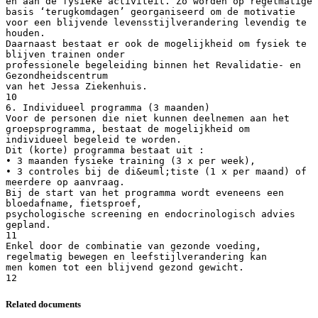
en aan de fysieke activiteit. Zo worden op regelmatige
basis ‘terugkomdagen’ georganiseerd om de motivatie
voor een blijvende levensstijlverandering levendig te
houden.
Daarnaast bestaat er ook de mogelijkheid om fysiek te
blijven trainen onder
professionele begeleiding binnen het Revalidatie- en
Gezondheidscentrum
van het Jessa Ziekenhuis.
10
6. Individueel programma (3 maanden)
Voor de personen die niet kunnen deelnemen aan het
groepsprogramma, bestaat de mogelijkheid om
individueel begeleid te worden.
Dit (korte) programma bestaat uit :
• 3 maanden fysieke training (3 x per week),
• 3 controles bij de di&euml;tiste (1 x per maand) of
meerdere op aanvraag.
Bij de start van het programma wordt eveneens een
bloedafname, fietsproef,
psychologische screening en endocrinologisch advies
gepland.
11
Enkel door de combinatie van gezonde voeding,
regelmatig bewegen en leefstijlverandering kan
men komen tot een blijvend gezond gewicht.
Related documents