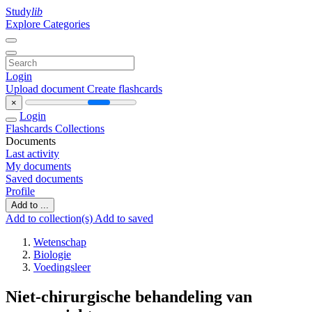
Study
lib
Explore Categories
Login
Upload document
Create flashcards
×
Login
Flashcards
Collections
Documents
Last activity
My documents
Saved documents
Profile
Add to ...
Add to collection(s)
Add to saved
Wetenschap
Biologie
Voedingsleer
Niet-chirurgische behandeling van