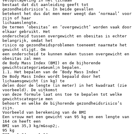
vetopstapeling in het lichaam
bestaat dat dit aanleiding geeft tot
gezondheidsrisico’s. In beide gevallen
betekent het dus dat men meer weegt dan ‘normaal’ voor
zijn of haar
lichaamslengte.
De termen ‘obesitas’ en ‘overgewicht’ worden vaak door
elkaar gebruikt. Het
onderscheid tussen overgewicht en obesitas is echter
belangrijk, omdat het
risico op gezondheidsproblemen toeneemt naarmate het
gewicht stijgt. Om
een onderscheid te kunnen maken tussen overgewicht en
obesitas zal men
de Body Mass Index (BMI) en de bijhorende
gewichtscategorie&euml;n bepalen.
1.1. Het bepalen van de ‘Body Mass Index’
De Body Mass Index wordt bepaald door het
lichaamsgewicht (in kg) te
delen door de lengte (in meter) in het kwadraat (zie
voorbeeld). De uitkomst
van deze formule laat ons toe te bepalen tot welke
gewichtscategorie men
behoort en welke de bijhorende gezondheidsrisico’s
zijn.
Voorbeeld van berekening van de BMI
Een vrouw met een gewicht van 95 kg en een lengte van
164 cm heeft een
BMI van 35,3 kg/m&sup2;.
95 kg