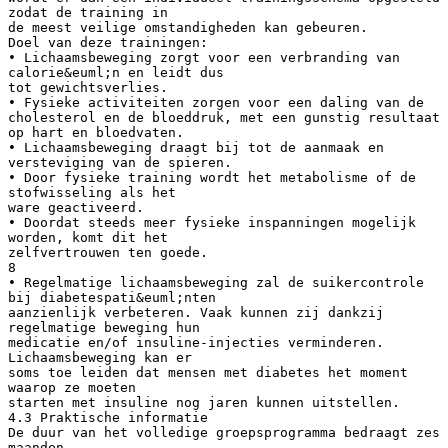
zodat de training in
de meest veilige omstandigheden kan gebeuren.
Doel van deze trainingen:
• Lichaamsbeweging zorgt voor een verbranding van
calorie&euml;n en leidt dus
tot gewichtsverlies.
• Fysieke activiteiten zorgen voor een daling van de
cholesterol en de bloeddruk, met een gunstig resultaat
op hart en bloedvaten.
• Lichaamsbeweging draagt bij tot de aanmaak en
versteviging van de spieren.
• Door fysieke training wordt het metabolisme of de
stofwisseling als het
ware geactiveerd.
• Doordat steeds meer fysieke inspanningen mogelijk
worden, komt dit het
zelfvertrouwen ten goede.
8
• Regelmatige lichaamsbeweging zal de suikercontrole
bij diabetespati&euml;nten
aanzienlijk verbeteren. Vaak kunnen zij dankzij
regelmatige beweging hun
medicatie en/of insuline-injecties verminderen.
Lichaamsbeweging kan er
soms toe leiden dat mensen met diabetes het moment
waarop ze moeten
starten met insuline nog jaren kunnen uitstellen.
4.3 Praktische informatie
De duur van het volledige groepsprogramma bedraagt zes
maanden.