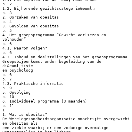
p. 2
1.2. Bijhorende gewichtscategorie&euml;n
p. 3
2. Oorzaken van obesitas
p. 4
3. Gevolgen van obesitas
p. 5
4. Het groepsprogramma “Gewicht verliezen en
volhouden”
p. 6
4.1. Waarom volgen?
p. 6
4.2. Inhoud en doelstellingen van het groepsprogramma
Groepsbijeenkomst onder begeleiding van de
di&euml;tiste
en psycholoog
p. 6
p. 7
4.3. Praktische informatie
p. 9
5. Opvolging
p. 10
6. Individueel programma (3 maanden)
p. 11
1
1. Wat is obesitas?
De Wereldgezondheidsorganisatie omschrijft overgewicht
en obesitas als
een ziekte waarbij er een zodanige overmatige