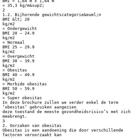
BMI = 1,64 m x 1,64 m
= 35,3 kg/m&sup2;
2
1.2. Bijhorende gewichtscategorie&euml;n
BMI &lt; 20
kg/m2
= Ondergewicht
BMI 20 – 24.9
kg/m2
= Normaal
BMI 25 – 29.9
kg/m2
= Overgewicht
BMI 30 – 39.9
kg/m2
= Obesitas
BMI 40 – 49.9
kg/m2
= Morbide obesitas
BMI 50 – 59.9
kg/m2
= Super obesitas
In deze brochure zullen we verder enkel de term
‘obesitas’ gebruiken aangezien
deze toestand de meeste gezondheidsrisico’s met zich
meebrengt.
3
2. Oorzaken van obesitas
Obesitas is een aandoening die door verschillende
factoren veroorzaakt kan