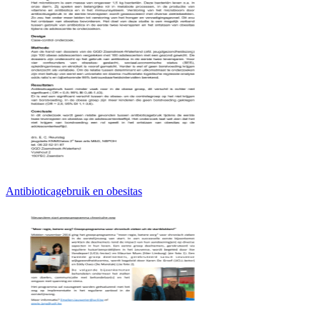
Antibioticagebruik en obesitas