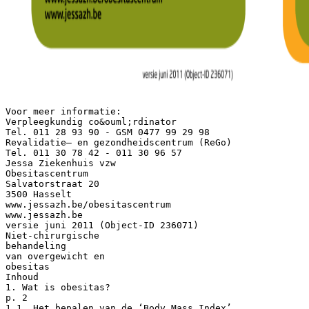
Voor meer informatie:
Verpleegkundig co&ouml;rdinator
Tel. 011 28 93 90 - GSM 0477 99 29 98
Revalidatie– en gezondheidscentrum (ReGo)
Tel. 011 30 78 42 - 011 30 96 57
Jessa Ziekenhuis vzw
Obesitascentrum
Salvatorstraat 20
3500 Hasselt
www.jessazh.be/obesitascentrum
www.jessazh.be
versie juni 2011 (Object-ID 236071)
Niet-chirurgische
behandeling
van overgewicht en
obesitas
Inhoud
1. Wat is obesitas?
p. 2
1.1. Het bepalen van de ‘Body Mass Index’