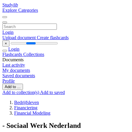
Study
lib
Explore Categories
Login
Upload document
Create flashcards
×
Login
Flashcards
Collections
Documents
Last activity
My documents
Saved documents
Profile
Add to ...
Add to collection(s)
Add to saved
Bedrijfsleven
Financiering
Financial Modeling
- Sociaal Werk Nederland