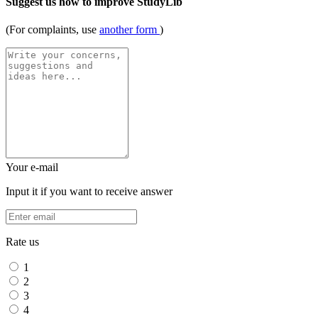
Suggest us how to improve StudyLib
(For complaints, use
another form
)
Your e-mail
Input it if you want to receive answer
Rate us
1
2
3
4