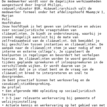
De medewerker wordt voor de dagelijkse werkzaamheden
aangestuurd door Ingrid Philips,
co&ouml;rdinator BSR. Hi&euml;rarchisch valt de
medewerker formeel onder het afdelingshoofd M&amp;W I,
Marjan
Pols.
Hoofdtaken
Jouw hoofdtaak is het geven van informatie en advies
over sociaaljuridische vraagstukken van
cli&euml;nten. Je biedt ze ondersteuning, waarbij je
zoveel mogelijk aansluit bij de mate van
zelfredzaamheid van de cli&euml;nt. Ook bemiddel je
bij geschillen tussen instanties en cli&euml;nten. De
aanpak naar de cli&euml;nt stem je waar nodig af met
interne en externe collega’s. Je signaleert de
knelpunten in regelingen en bevordert het verhelpen
hiervan. De cli&euml;nten worden te woord gestaan
tijdens geplande spreekuren of inloopspreekuren in de
verschillende wijken. Er wordt daarom van je
verwacht dat je in staat bent om de vraag van de
cli&euml;nt breed te interpreteren en snel te
doorgronden.
Je bent proactief binnen het werkoverleg en de
casu&iuml;stiekbespreking.
Uw profiel
• Een afgeronde HBO opleiding op sociaaljuridisch
terrein
• 3-5 jaar relevante werkervaring bij gemeente of
welzijnsinstelling
• Actuele kennis en werkervaring op het gebied van met