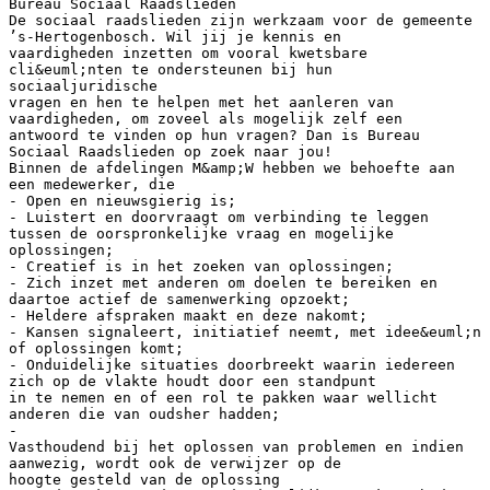
Bureau Sociaal Raadslieden
De sociaal raadslieden zijn werkzaam voor de gemeente
’s-Hertogenbosch. Wil jij je kennis en
vaardigheden inzetten om vooral kwetsbare
cli&euml;nten te ondersteunen bij hun
sociaaljuridische
vragen en hen te helpen met het aanleren van
vaardigheden, om zoveel als mogelijk zelf een
antwoord te vinden op hun vragen? Dan is Bureau
Sociaal Raadslieden op zoek naar jou!
Binnen de afdelingen M&amp;W hebben we behoefte aan
een medewerker, die
- Open en nieuwsgierig is;
- Luistert en doorvraagt om verbinding te leggen
tussen de oorspronkelijke vraag en mogelijke
oplossingen;
- Creatief is in het zoeken van oplossingen;
- Zich inzet met anderen om doelen te bereiken en
daartoe actief de samenwerking opzoekt;
- Heldere afspraken maakt en deze nakomt;
- Kansen signaleert, initiatief neemt, met idee&euml;n
of oplossingen komt;
- Onduidelijke situaties doorbreekt waarin iedereen
zich op de vlakte houdt door een standpunt
in te nemen en of een rol te pakken waar wellicht
anderen die van oudsher hadden;
-
Vasthoudend bij het oplossen van problemen en indien
aanwezig, wordt ook de verwijzer op de
hoogte gesteld van de oplossing