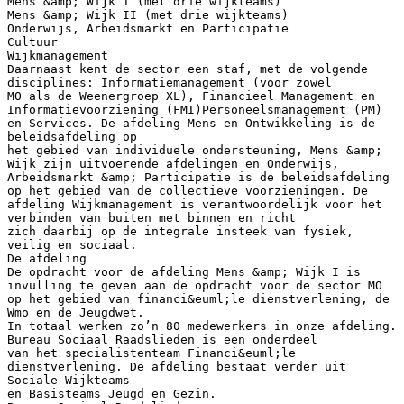
Mens &amp; Wijk I (met drie wijkteams)
Mens &amp; Wijk II (met drie wijkteams)
Onderwijs, Arbeidsmarkt en Participatie
Cultuur
Wijkmanagement
Daarnaast kent de sector een staf, met de volgende
disciplines: Informatiemanagement (voor zowel
MO als de Weenergroep XL), Financieel Management en
Informatievoorziening (FMI)Personeelsmanagement (PM)
en Services. De afdeling Mens en Ontwikkeling is de
beleidsafdeling op
het gebied van individuele ondersteuning, Mens &amp;
Wijk zijn uitvoerende afdelingen en Onderwijs,
Arbeidsmarkt &amp; Participatie is de beleidsafdeling
op het gebied van de collectieve voorzieningen. De
afdeling Wijkmanagement is verantwoordelijk voor het
verbinden van buiten met binnen en richt
zich daarbij op de integrale insteek van fysiek,
veilig en sociaal.
De afdeling
De opdracht voor de afdeling Mens &amp; Wijk I is
invulling te geven aan de opdracht voor de sector MO
op het gebied van financi&euml;le dienstverlening, de
Wmo en de Jeugdwet.
In totaal werken zo’n 80 medewerkers in onze afdeling.
Bureau Sociaal Raadslieden is een onderdeel
van het specialistenteam Financi&euml;le
dienstverlening. De afdeling bestaat verder uit
Sociale Wijkteams
en Basisteams Jeugd en Gezin.