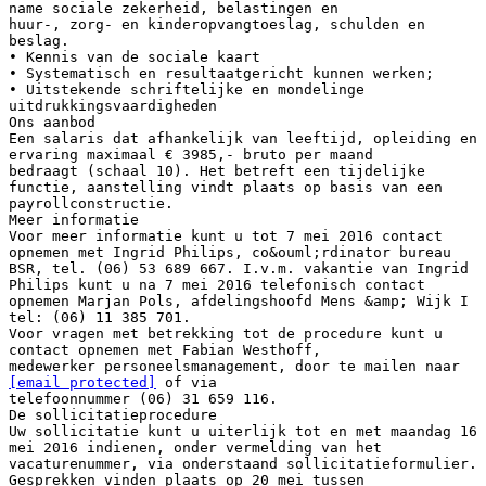
name sociale zekerheid, belastingen en
huur-, zorg- en kinderopvangtoeslag, schulden en
beslag.
• Kennis van de sociale kaart
• Systematisch en resultaatgericht kunnen werken;
• Uitstekende schriftelijke en mondelinge
uitdrukkingsvaardigheden
Ons aanbod
Een salaris dat afhankelijk van leeftijd, opleiding en
ervaring maximaal € 3985,- bruto per maand
bedraagt (schaal 10). Het betreft een tijdelijke
functie, aanstelling vindt plaats op basis van een
payrollconstructie.
Meer informatie
Voor meer informatie kunt u tot 7 mei 2016 contact
opnemen met Ingrid Philips, co&ouml;rdinator bureau
BSR, tel. (06) 53 689 667. I.v.m. vakantie van Ingrid
Philips kunt u na 7 mei 2016 telefonisch contact
opnemen Marjan Pols, afdelingshoofd Mens &amp; Wijk I
tel: (06) 11 385 701.
Voor vragen met betrekking tot de procedure kunt u
contact opnemen met Fabian Westhoff,
medewerker personeelsmanagement, door te mailen naar
[email protected]
of via
telefoonnummer (06) 31 659 116.
De sollicitatieprocedure
Uw sollicitatie kunt u uiterlijk tot en met maandag 16
mei 2016 indienen, onder vermelding van het
vacaturenummer, via onderstaand sollicitatieformulier.
Gesprekken vinden plaats op 20 mei tussen