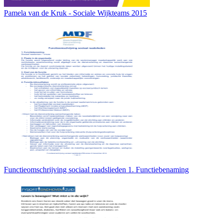
Pamela van de Kruk - Sociale Wijkteams 2015
Functieomschrijving sociaal raadslieden 1. Functiebenaming