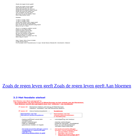
Zoals de regen leven geeft Zoals de regen leven geeft Aan bloemen