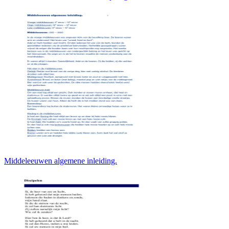
Middeleeuwen algemene inleiding.