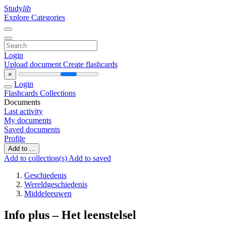
Study
lib
Explore Categories
Login
Upload document
Create flashcards
×
Login
Flashcards
Collections
Documents
Last activity
My documents
Saved documents
Profile
Add to ...
Add to collection(s)
Add to saved
Geschiedenis
Wereldgeschiedenis
Middeleeuwen
Info plus – Het leenstelsel