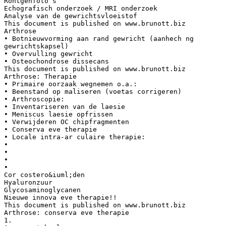
Rontgenfoto’s
Echografisch onderzoek / MRI onderzoek
Analyse van de gewrichtsvloeistof
This document is published on www.brunott.biz
Arthrose
• Botnieuwvorming aan rand gewricht (aanhech ng
gewrichtskapsel)
• Overvulling gewricht
• Osteochondrose dissecans
This document is published on www.brunott.biz
Arthrose: Therapie
• Primaire oorzaak wegnemen o.a.:
• Beenstand op maliseren (voetas corrigeren)
• Arthroscopie:
• Inventariseren van de laesie
• Meniscus laesie opfrissen
• Verwijderen OC chipfragmenten
• Conserva eve therapie
• Locale intra-ar culaire therapie:
•
•
•
•
Cor costero&iuml;den
Hyaluronzuur
Glycosaminoglycanen
Nieuwe innova eve therapie!!
This document is published on www.brunott.biz
Arthrose: conserva eve therapie
1.