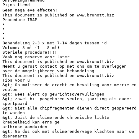
Onstekingsremmend
Pijns llend
Geen nega eve eﬀecten!
This document is published on www.brunott.biz
Procedure IRAP
•
•
•
•
Behandeling 2-3 x met 7-14 dagen tussen jd
Volume: 3 ml (1 – 8 ml)
Steriele procedure!!!!
Vaak nog reserve voor later
This document is published on www.brunott.biz
Neemt u gerust contact op met ons om te overleggen
over de mogelijkheden van behandeling
This document is published on www.brunott.biz
Tips voor u:
&gt; Op maliseer de dracht en bevalling voor merrie en
veulen
&gt; Wees alert op gewrichtsovervullingen
&gt; zowel bij pasgeboren veulen, jaarling als ouder
sportpaard
&gt; Niet alle chipfragmenten dienen direct geopereerd
te worden
&gt; Juist de sluimerende chronische lichte
kreupelheid kan erns ge
arthrose aanduiden
&gt; Ga dus ook met sluimerende/vage klachten naar uw
dierenarts