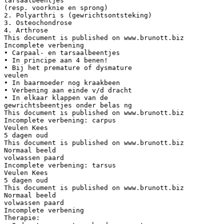
tarsaalbeentjes
(resp. voorknie en sprong)
2. Polyarthri s (gewrichtsontsteking)
3. Osteochondrose
4. Arthrose
This document is published on www.brunott.biz
Incomplete verbening
• Carpaal- en tarsaalbeentjes
• In principe aan 4 benen!
• Bij het premature of dysmature
veulen
• In baarmoeder nog kraakbeen
• Verbening aan einde v/d dracht
• In elkaar klappen van de
gewrichtsbeentjes onder belas ng
This document is published on www.brunott.biz
Incomplete verbening: carpus
Veulen Kees
5 dagen oud
This document is published on www.brunott.biz
Normaal beeld
volwassen paard
Incomplete verbening: tarsus
Veulen Kees
5 dagen oud
This document is published on www.brunott.biz
Normaal beeld
volwassen paard
Incomplete verbening
Therapie: