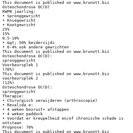
This document is published on www.brunott.biz
Osteochondrose OC(D)
KWPN jaarling:
• Spronggewricht
• Kniegewricht
• Kootgewricht
25%
15%
0.5-10%
• &gt; 50% beiderzijds
• 0-4% ook andere gewrichten
This document is published on www.brunott.biz
Osteochondrose OC(D):
spronggewricht
Voorkeursplek 1
(76%)
This document is published on www.brunott.biz
voorkeursplek 2
(12%)
Osteochondrose OC(D):
spronggewricht
Therapie:
• Chirurgisch verwijderen (arthroscopie)
• Revalida e:
• 4 weken boxrust+ afstappen
• 4 weken paddock
• Voordat er kreupelheid en/of chronische schade is
ontstaan
Prognose: 76%
This document is published on www.brunott.biz