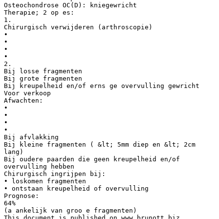
Osteochondrose OC(D): kniegewricht
Therapie; 2 op es:
1.
Chirurgisch verwijderen (arthroscopie)
•
•
•
•
2.
Bij losse fragmenten
Bij grote fragmenten
Bij kreupelheid en/of erns ge overvulling gewricht
Voor verkoop
Afwachten:
•
•
•
•
Bij afvlakking
Bij kleine fragmenten ( &lt; 5mm diep en &lt; 2cm
lang)
Bij oudere paarden die geen kreupelheid en/of
overvulling hebben
Chirurgisch ingrijpen bij:
• loskomen fragmenten
• ontstaan kreupelheid of overvulling
Prognose:
64%
(a ankelijk van groo e fragmenten)
This document is published on www.brunott.biz