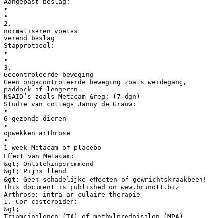
Aangepast beslag:
•
•
2.
normaliseren voetas
verend beslag
Stapprotocol:
•
•
3.
Gecontroleerde beweging
Geen ongecontroleerde beweging zoals weidegang,
paddock of longeren
NSAID’s zoals Metacam &reg; (7 dgn)
Studie van collega Janny de Grauw:
•
6 gezonde dieren
•
opwekken arthrose
•
1 week Metacam of placebo
Eﬀect van Metacam:
&gt; Ontstekingsremmend
&gt; Pijns llend
&gt; Geen schadelijke eﬀecten of gewrichtskraakbeen!
This document is published on www.brunott.biz
Arthrose: intra-ar culaire therapie
1. Cor costeroiden:
&gt;
Triamcinolonen (TA) of methylprednisolon (MPA)