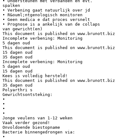
• Ondersteunen met verbanden en evt.
spalken
• Verbening gaat natuurlijk over jd
• R&ouml;ntgenologisch monitoren
• Geen medica e dat proces versnelt
• Prognose is a ankelijk van de collaps
van gewricht(en)
This document is published on www.brunott.biz
Incomplete verbening: Monitoring
5 dagen oud
This document is published on www.brunott.biz
15 dagen oud
35 dagen oud
Incomplete verbening: Monitoring
5 dagen oud
15 dagen oud
Kees is volledig hersteld!
This document is published on www.brunott.biz
35 dagen oud
Polyarthri s
Gewrichtsontsteking:
•
•
•
•
Jonge veulens van 1-12 weken
Vaak verder gezond!
Onvoldoende biestopname
Bacterie binnengedrongen via:
•