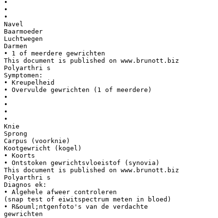
•
•
•
Navel
Baarmoeder
Luchtwegen
Darmen
• 1 of meerdere gewrichten
This document is published on www.brunott.biz
Polyarthri s
Symptomen:
• Kreupelheid
• Overvulde gewrichten (1 of meerdere)
•
•
•
•
Knie
Sprong
Carpus (voorknie)
Kootgewricht (kogel)
• Koorts
• Ontstoken gewrichtsvloeistof (synovia)
This document is published on www.brunott.biz
Polyarthri s
Diagnos ek:
• Algehele afweer controleren
(snap test of eiwitspectrum meten in bloed)
• R&ouml;ntgenfoto's van de verdachte
gewrichten