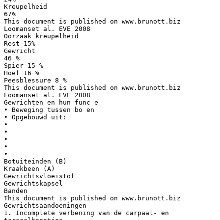
Kreupelheid
67%
This document is published on www.brunott.biz
Loomanset al. EVE 2008
Oorzaak kreupelheid
Rest 15%
Gewricht
46 %
Spier 15 %
Hoef 16 %
Peesblessure 8 %
This document is published on www.brunott.biz
Loomanset al. EVE 2008
Gewrichten en hun func e
• Beweging tussen bo en
• Opgebouwd uit:
•
•
•
•
•
Botuiteinden (B)
Kraakbeen (A)
Gewrichtsvloeistof
Gewrichtskapsel
Banden
This document is published on www.brunott.biz
Gewrichtsaandoeningen
1. Incomplete verbening van de carpaal- en