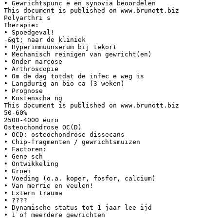
• Gewrichtspunc e en synovia beoordelen
This document is published on www.brunott.biz
Polyarthri s
Therapie:
• Spoedgeval!
-&gt; naar de kliniek
• Hyperimmuunserum bij tekort
• Mechanisch reinigen van gewricht(en)
• Onder narcose
• Arthroscopie
• Om de dag totdat de infec e weg is
• Langdurig an bio ca (3 weken)
• Prognose
• Kostenscha ng
This document is published on www.brunott.biz
50-60%
2500-4000 euro
Osteochondrose OC(D)
• OCD: osteochondrose dissecans
• Chip-fragmenten / gewrichtsmuizen
• Factoren:
• Gene sch
• Ontwikkeling
• Groei
• Voeding (o.a. koper, fosfor, calcium)
• Van merrie en veulen!
• Extern trauma
• ????
• Dynamische status tot 1 jaar lee ijd
• 1 of meerdere gewrichten