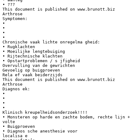
• ???
This document is published on www.brunott.biz
Arthrose
Symptomen:
•
•
•
•
Chronische vaak lichte onregelma gheid:
• Rugklachten
• Moeilijke lengtebuiging
• Rijtechnische klachten
• Opstartproblemen / s jfigheid
Overvulling van de gewrichten
Gevoelig op buigproeven
Rela ef vaak beiderzijds
This document is published on www.brunott.biz
Arthrose
Diagnos ek:
•
•
•
•
Klinisch kreupelheidsonderzoek!!!!
• Monsteren op harde en zachte bodem, rechte lijn +
volte
• Buigproeven
• Diagnos sche anesthesie voor
localisa e