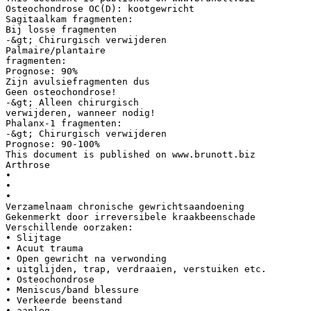
Osteochondrose OC(D): kootgewricht
Sagitaalkam fragmenten:
Bij losse fragmenten
-&gt; Chirurgisch verwijderen
Palmaire/plantaire
fragmenten:
Prognose: 90%
Zijn avulsiefragmenten dus
Geen osteochondrose!
-&gt; Alleen chirurgisch
verwijderen, wanneer nodig!
Phalanx-1 fragmenten:
-&gt; Chirurgisch verwijderen
Prognose: 90-100%
This document is published on www.brunott.biz
Arthrose
•
•
•
Verzamelnaam chronische gewrichtsaandoening
Gekenmerkt door irreversibele kraakbeenschade
Verschillende oorzaken:
• Slijtage
• Acuut trauma
• Open gewricht na verwonding
• uitglijden, trap, verdraaien, verstuiken etc.
• Osteochondrose
• Meniscus/band blessure
• Verkeerde beenstand
• aanleg