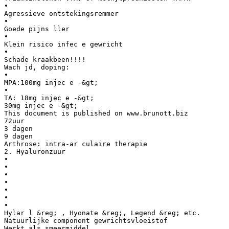
•
Agressieve ontstekingsremmer
•
Goede pijns ller
•
Klein risico infec e gewricht
•
Schade kraakbeen!!!!
Wach jd, doping:
•
MPA:100mg injec e -&gt;
•
TA: 18mg injec e -&gt;
30mg injec e -&gt;
This document is published on www.brunott.biz
72uur
3 dagen
9 dagen
Arthrose: intra-ar culaire therapie
2. Hyaluronzuur
•
•
•
•
•
•
•
Hylar l &reg; , Hyonate &reg;, Legend &reg; etc.
Natuurlijke component gewrichtsvloeistof
Werkt als smeermiddel