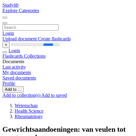
Study
lib
Explore Categories
Login
Upload document
Create flashcards
×
Login
Flashcards
Collections
Documents
Last activity
My documents
Saved documents
Profile
Add to ...
Add to collection(s)
Add to saved
Wetenschap
Health Science
Rheumatology
Gewrichtsaandoeningen: van veulen tot