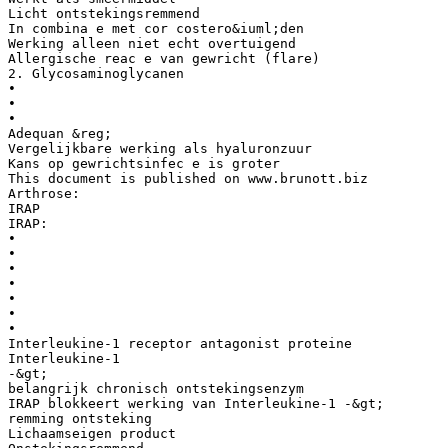
Licht ontstekingsremmend
In combina e met cor costero&iuml;den
Werking alleen niet echt overtuigend
Allergische reac e van gewricht (flare)
2. Glycosaminoglycanen
•
•
•
Adequan &reg;
Vergelijkbare werking als hyaluronzuur
Kans op gewrichtsinfec e is groter
This document is published on www.brunott.biz
Arthrose:
IRAP
IRAP:
•
•
•
•
•
•
•
Interleukine-1 receptor antagonist proteine
Interleukine-1
-&gt;
belangrijk chronisch ontstekingsenzym
IRAP blokkeert werking van Interleukine-1 -&gt;
remming ontsteking
Lichaamseigen product