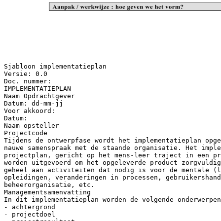
Sjabloon implementatieplan
Versie: 0.0
Doc. nummer:
IMPLEMENTATIEPLAN
Naam Opdrachtgever
Datum: dd-mm-jj
Voor akkoord:
Datum:
Naam opsteller
Projectcode
Tijdens de ontwerpfase wordt het implementatieplan opge
nauwe samenspraak met de staande organisatie. Het imple
projectplan, gericht op het mens-leer traject in een pr
worden uitgevoerd om het opgeleverde product zorgvuldig
geheel aan activiteiten dat nodig is voor de mentale (
opleidingen, veranderingen in processen, gebruikershand
beheerorganisatie, etc.
Managementsamenvatting
In dit implementatieplan worden de volgende onderwerpen
- achtergrond
- projectdoel