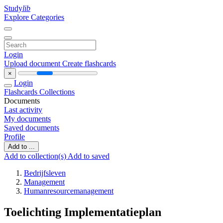
Study
lib
Explore Categories
Login
Upload document
Create flashcards
×
Login
Flashcards
Collections
Documents
Last activity
My documents
Saved documents
Profile
Add to ...
Add to collection(s)
Add to saved
Bedrijfsleven
Management
Humanresourcemanagement
Toelichting Implementatieplan