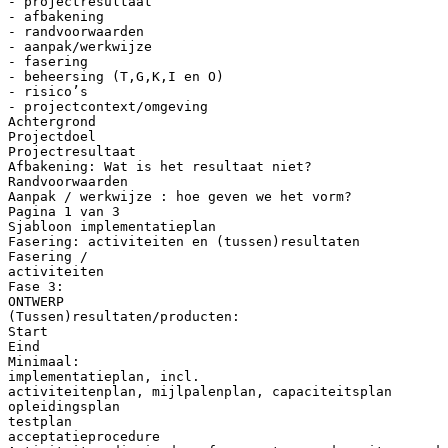
- projectresultaat
- afbakening
- randvoorwaarden
- aanpak/werkwijze
- fasering
- beheersing (T,G,K,I en O)
- risico’s
- projectcontext/omgeving
Achtergrond
Projectdoel
Projectresultaat
Afbakening: Wat is het resultaat niet?
Randvoorwaarden
Aanpak / werkwijze : hoe geven we het vorm?
Pagina 1 van 3
Sjabloon implementatieplan
Fasering: activiteiten en (tussen)resultaten
Fasering /
activiteiten
Fase 3:
ONTWERP
(Tussen)resultaten/producten:
Start
Eind
Minimaal:
implementatieplan, incl.
activiteitenplan, mijlpalenplan, capaciteitsplan
opleidingsplan
testplan
acceptatieprocedure