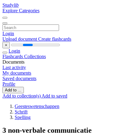
Study
lib
Explore Categories
Login
Upload document
Create flashcards
×
Login
Flashcards
Collections
Documents
Last activity
My documents
Saved documents
Profile
Add to ...
Add to collection(s)
Add to saved
Geesteswetenschappen
Schrift
Spelling
3 non-verbale communicatie