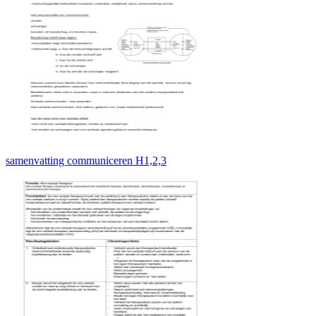
samenvatting communiceren H1,2,3