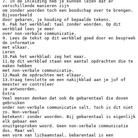
7. In de inleiding heb je kunnen lezen dat er
verschillende manieren zijn
om zonder woorden toch een boodschap over te brengen.
Bijvoorbeeld
door gebaren, je houding of bepaalde tekens.
8. Pak het werkblad: taal zonder woorden. Op dit
werkblad lees je meer
over non-verbale communicatie.
9. Lees de tekst op dit werkblad goed door en bespreek
de informatie
met elkaar.
Leren
10.Pak het werkblad: zeg het maar.
11.Op dit werkblad staan een aantal opdrachten die te
maken hebben
met non-verbale communicatie.
12.Maak de opdrachten met elkaar.
13.Vraag tenslotte om een nakijkblad aan je juf of
meester en controleer
je antwoorden.
Extra
Veel mensen denken dat ook de gebarentaal die doven
gebruiken
onder non-verbale communicatie valt. Toch is dit niet
zo. Non-verbaal
betekent: zonder woorden. Bij gebarentaal is eigenlijk
elk gebaar een
onuitgesproken woord. Geen non-verbale communicatie
dus. Maar wel
een vorm van lichaamstaal. Gebarentaal is een