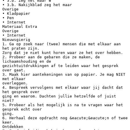
• 3.b. Zeg het maar W
• 3.b. Nakijkblad zeg het maar
Overige
• Kladpapier
• Pen
• Internet
Materiaal Extra
Overige
• Internet
Nieuwsgierig
1. Ga op zoek naar (twee) mensen die met elkaar aan
het praten zijn.
Zorg dat je niet kunt horen waar ze het over hebben.
2. Probeer aan de gebaren die ze maken, de
lichaamshouding en de
gezichtuitdrukkingen af te leiden waar het gesprek
over gaat.
3. Maak hier aantekeningen van op papier. Je mag NIET
met elkaar
overleggen.
4. Bespreek vervolgens met elkaar waar jij dacht dat
het gesprek over
ging en waarom. Dachten jullie hetzelfde of juist
niet?
5. Probeer als het mogelijk is na te vragen waar het
gesprek echt over
ging.
6. Herhaal deze opdracht nog &eacute;&eacute;n of twee
keer.
Ontdekken