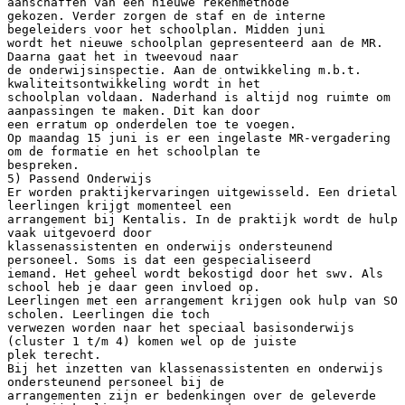
aanschaffen van een nieuwe rekenmethode
gekozen. Verder zorgen de staf en de interne
begeleiders voor het schoolplan. Midden juni
wordt het nieuwe schoolplan gepresenteerd aan de MR.
Daarna gaat het in tweevoud naar
de onderwijsinspectie. Aan de ontwikkeling m.b.t.
kwaliteitsontwikkeling wordt in het
schoolplan voldaan. Naderhand is altijd nog ruimte om
aanpassingen te maken. Dit kan door
een erratum op onderdelen toe te voegen.
Op maandag 15 juni is er een ingelaste MR-vergadering
om de formatie en het schoolplan te
bespreken.
5) Passend Onderwijs
Er worden praktijkervaringen uitgewisseld. Een drietal
leerlingen krijgt momenteel een
arrangement bij Kentalis. In de praktijk wordt de hulp
vaak uitgevoerd door
klassenassistenten en onderwijs ondersteunend
personeel. Soms is dat een gespecialiseerd
iemand. Het geheel wordt bekostigd door het swv. Als
school heb je daar geen invloed op.
Leerlingen met een arrangement krijgen ook hulp van SO
scholen. Leerlingen die toch
verwezen worden naar het speciaal basisonderwijs
(cluster 1 t/m 4) komen wel op de juiste
plek terecht.
Bij het inzetten van klassenassistenten en onderwijs
ondersteunend personeel bij de
arrangementen zijn er bedenkingen over de geleverde