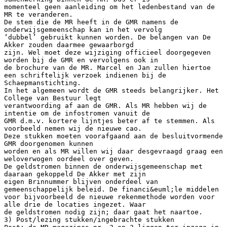
momenteel geen aanleiding om het ledenbestand van de
MR te veranderen.
De stem die de MR heeft in de GMR namens de
onderwijsgemeenschap kan in het vervolg
‘dubbel’ gebruikt kunnen worden. De belangen van De
Akker zouden daarmee gewaarborgd
zijn. Wel moet deze wijziging officieel doorgegeven
worden bij de GMR en vervolgens ook in
de brochure van de MR. Marcel en Jan zullen hiertoe
een schriftelijk verzoek indienen bij de
Schaepmanstichting.
In het algemeen wordt de GMR steeds belangrijker. Het
College van Bestuur legt
verantwoording af aan de GMR. Als MR hebben wij de
intentie om de infostromen vanuit de
GMR d.m.v. kortere lijntjes beter af te stemmen. Als
voorbeeld nemen wij de nieuwe cao.
Deze stukken moeten voorafgaand aan de besluitvormende
GMR doorgenomen kunnen
worden en als MR willen wij daar desgevraagd graag een
weloverwogen oordeel over geven.
De geldstromen binnen de onderwijsgemeenschap met
daaraan gekoppeld De Akker met zijn
eigen Brinnummer blijven onderdeel van
gemeenschappelijk beleid. De financi&euml;le middelen
voor bijvoorbeeld de nieuwe rekenmethode worden voor
alle drie de locaties ingezet. Waar
de geldstromen nodig zijn; daar gaat het naartoe.
3) Post/lezing stukken/ingebrachte stukken