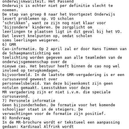
onderwijskwaliteit. Het Passend
Onderwijs is echter niet per definitie slecht te
noemen.
De stap van groep 8 naar het Voortgezet Onderwijs
levert problemen op. VO scholen
‘schrikken’, want ze zijn nog niet klaar voor
‘bijzondere’ kinderen. De zorgplicht om
leerlingen te plaatsen ligt in dit geval bij het VO.
Dat levert knelpunten op, omdat scholen
soms leerlingen weigeren.
6) GMR
Cao-informatie. Op 2 april zal er door Hans Timmen van
de Schaepmanstichting een
toelichting worden gegeven aan alle teamleden van de
onderwijsgemeenschap over de
nieuwe cao. Het bestuur heeft binnen de cao nog wel
invloed op terugkomdagen,
bijvoorbeeld. In de laatste GMR-vergadering is er een
cursusavond geweest over
personeelsbeleid. Van deze bijeenkomst zijn geen
notulen gemaakt. Leesstukken voor deze
MR vergadering zijn er niet i.v.m. die speciale
cursusavond.
7) Personele informatie
Geen bijzonderheden. De formatie voor het komende
schooljaar staat in de steigers. De
verwachtingen voor de formatie zijn positief.
8) Rondvraag
In de MR-brochure wordt er tekstueel een aanpassing
gedaan: Kardinaal Alfrink wordt