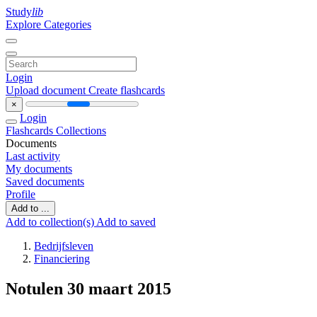
Study
lib
Explore Categories
Login
Upload document
Create flashcards
×
Login
Flashcards
Collections
Documents
Last activity
My documents
Saved documents
Profile
Add to ...
Add to collection(s)
Add to saved
Bedrijfsleven
Financiering
Notulen 30 maart 2015