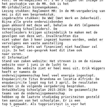
Post: de MR-magazines nr. 2 en 3 liggen ter inzage in
het postvakje van de MR. Ook is het
MR-infobulletin binnengekomen.
Lezing stukken: Reglement MR: In de MR-vergadering van
mei is dit een bespreekstuk.
ingebrachte stukken: De WWZ (Wet Werk en Zekerheid).
Bijna alle grote onderwijsbonden
gaan akkoord met deze wet, behalve de AVS (Algemene
Vereniging Schoolleiders). De
schoolleiders krijgen uiteindelijk te maken met de
gevolgen van deze wet. Invalkrachten die
niet vaker dan 3 keer ingezet kunnen worden, omdat er
vervolgens een vaste aanstelling
moet volgen. Iets wat financieel niet haalbaar zal
zijn. In het cao-gesprek komt dit item ook
naar voren.
4) Informatief
Stand van zaken website: Het streven is om de nieuwe
website voor 1 juni in de lucht te
hebben. De website ziet er heel mooi uit. Erik Wiggers
heeft er namens de
onderwijsgemeenschap heel veel energie ingestopt.
Enqu&ecirc;te Titus Brandsma en locatie Alfrink: De
enqu&ecirc;te loopt nog tot 3 april. De resultaten
worden in de volgende vergadering besproken.
Ontwikkeling Schoolplan 2015-2019: De gezamenlijke
teams van de onderwijsgemeenschap
hebben op de laatste studiedag prioriteiten gesteld
ten aanzien van het schoolplan. Er is een
top 5 gemaakt. Als topprioriteit is voor het