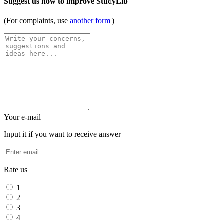
Suggest us how to improve StudyLib
(For complaints, use
another form
)
Your e-mail
Input it if you want to receive answer
Rate us
1
2
3
4