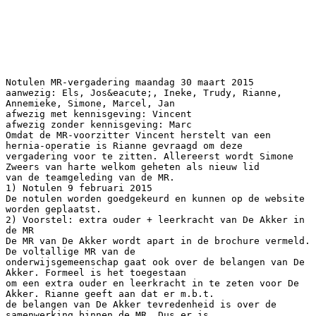
Notulen MR-vergadering maandag 30 maart 2015
aanwezig: Els, Jos&eacute;, Ineke, Trudy, Rianne,
Annemieke, Simone, Marcel, Jan
afwezig met kennisgeving: Vincent
afwezig zonder kennisgeving: Marc
Omdat de MR-voorzitter Vincent herstelt van een
hernia-operatie is Rianne gevraagd om deze
vergadering voor te zitten. Allereerst wordt Simone
Zweers van harte welkom geheten als nieuw lid
van de teamgeleding van de MR.
1) Notulen 9 februari 2015
De notulen worden goedgekeurd en kunnen op de website
worden geplaatst.
2) Voorstel: extra ouder + leerkracht van De Akker in
de MR
De MR van De Akker wordt apart in de brochure vermeld.
De voltallige MR van de
onderwijsgemeenschap gaat ook over de belangen van De
Akker. Formeel is het toegestaan
om een extra ouder en leerkracht in te zeten voor De
Akker. Rianne geeft aan dat er m.b.t.
de belangen van De Akker tevredenheid is over de
samenwerking binnen de MR. Dus er is