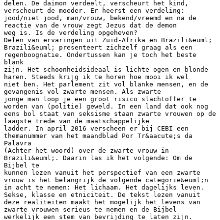
delen. De daimon verdeelt, verscheurt het kind,
verscheurt de moeder. Er heerst een verdeling:
jood/niet jood, man/vrouw, bekend/vreemd en na de
reactie van de vrouw zegt Jezus dat de demon
weg is. Is de verdeling opgeheven?
Delen van ervaringen uit Zuid-Afrika en Brazili&euml;
Brazili&euml; presenteert zichzelf graag als een
regenboognatie. Ondertussen kan je toch het beste
blank
zijn. Het schoonheidsideaal is lichte ogen en blonde
haren. Steeds krijg ik te horen hoe mooi ik wel
niet ben. Het parlement zit vol blanke mensen, en de
gevangenis vol zwarte mensen. Als zwarte
jonge man loop je een groot risico slachtoffer te
worden van (politie) geweld. In een land dat ook nog
eens bol staat van seksisme staan zwarte vrouwen op de
laagste trede van de maatschappelijke
ladder. In april 2016 verscheen er bij CEBI een
themanummer van het maandblad Por Tr&aacute;s da
Palavra
(Achter het woord) over de zwarte vrouw in
Brazili&euml;. Daarin las ik het volgende: Om de
Bijbel te
kunnen lezen vanuit het perspectief van een zwarte
vrouw is het belangrijk de volgende categorie&euml;n
in acht te nemen: Het lichaam. Het dagelijks leven.
Sekse, klasse en etniciteit. De tekst lezen vanuit
deze realiteiten maakt het mogelijk het levens van
zwarte vrouwen serieus te nemen en de Bijbel
werkelijk een stem van bevrijding te laten zijn.