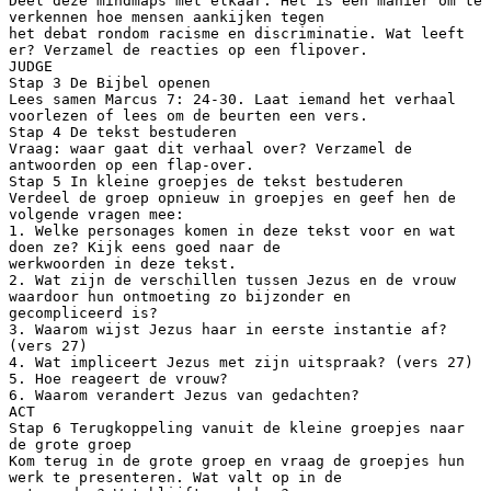
Deel deze mindmaps met elkaar. Het is een manier om te
verkennen hoe mensen aankijken tegen
het debat rondom racisme en discriminatie. Wat leeft
er? Verzamel de reacties op een flipover.
JUDGE
Stap 3 De Bijbel openen
Lees samen Marcus 7: 24-30. Laat iemand het verhaal
voorlezen of lees om de beurten een vers.
Stap 4 De tekst bestuderen
Vraag: waar gaat dit verhaal over? Verzamel de
antwoorden op een flap-over.
Stap 5 In kleine groepjes de tekst bestuderen
Verdeel de groep opnieuw in groepjes en geef hen de
volgende vragen mee:
1. Welke personages komen in deze tekst voor en wat
doen ze? Kijk eens goed naar de
werkwoorden in deze tekst.
2. Wat zijn de verschillen tussen Jezus en de vrouw
waardoor hun ontmoeting zo bijzonder en
gecompliceerd is?
3. Waarom wijst Jezus haar in eerste instantie af?
(vers 27)
4. Wat impliceert Jezus met zijn uitspraak? (vers 27)
5. Hoe reageert de vrouw?
6. Waarom verandert Jezus van gedachten?
ACT
Stap 6 Terugkoppeling vanuit de kleine groepjes naar
de grote groep
Kom terug in de grote groep en vraag de groepjes hun
werk te presenteren. Wat valt op in de