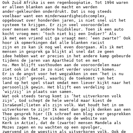
Ook Zuid Afrika is een regenboognatie. Tot 1994 waren
er alleen blanken aan de macht en werden
ander-gekleurden onderdrukt. Dat is nog steeds
voelbaar want een minderwaardigheidscomplex,
opgebouwt over honderden jaren, is niet snel uit het
systeem te krijgen. Er zijn veel vooroordelen
over mensen met andere huidskleur. Toen ik een auto
kocht vroeg men: ‘toch niet bij een Indier?’ Als
ik met een vriend uit ga vraagt men: ‘een zwarte?’ Ook
hoor ik opmerkingen dat alle blanken racist
zijn en zo kan ik nog wel even doorgaan. Als ik met
mensen in gesprek ga blijkt al snel dat ze geen
idee hebben wat er precies in het andere kamp gebeurde
tijdens de jaren van Apartheid tot en met
nu. Men blijft vasthouden aan de vooroordelen maar
ziet ook in dat ze zo niet verder vooruit komen.
Er is de angst voor het wegzakken in een ‘het is nu
onze tijd!’ gevoel, waarbij de toekomst van het
land op het spel staat omdat men liever kijkt naar het
persoonlijk gewin. Het blijft een verdeling in
‘wij/zij’ in plaats van samen.
Wat ook steeds terug komt is ‘het uitverkoren volk
zijn’, God schept de hele wereld maar kiest de
Isra&euml;lieten als zijn volk. Wat houdt het in om
uitverkoren te zijn? Ik moet dan gelijk denken aan een
Thee gesprek hier (Ik schreef een blog over gesprekken
tijdens de thee, te vinden op de website van
Kerk in Actie), dat de (zwarte) mensen Mandela als
Mozes zagen en nu wachten op een opvolger,
zwervend in de woestijn als uitverkoren volk. Ook de