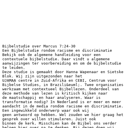
Bijbelstudie over Marcus 7:24-30
Een Bijbelstudie rondom racisme en discriminatie
Bekijk ook de algemene handleiding voor een
contextuele bijbelstudie. Daar vindt u algemene
aanwijzingen ter voorbereiding en om de bijbelstudie
te leiden.
Deze studie is gemaakt door Hanna Wapenaar en Sietske
Blok. Wij zijn uitgezonden naar het
UJAMAA centre in Zuid-Afrika en CEBI, Centrum voor
Bijbelse Studies, in Brazili&euml;. Twee organisaties
werkzaam met contextueel Bijbellezen. Onderdeel van
deze methode van lezen is kritisch kijken naar
de maatschappij en haar analyseren. Waar is
transformatie nodig? In Nederland is er meer en meer
aandacht in de media rondom racisme en discriminatie.
Een ingewikkeld onderwerp waar ook wij
geen antwoord op hebben. Wel zouden we hier graag het
gesprek over willen stimuleren. Juist ook
binnen de kerk. Misschien kan de Bijbel ons verder
helpen hier over na te denken. Bij dezen doen wij