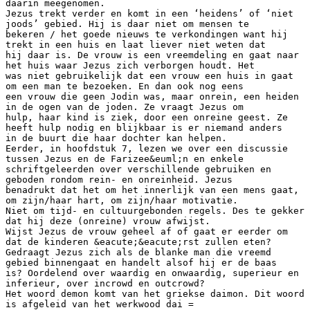
daarin meegenomen.
Jezus trekt verder en komt in een ‘heidens’ of ‘niet
joods’ gebied. Hij is daar niet om mensen te
bekeren / het goede nieuws te verkondingen want hij
trekt in een huis en laat liever niet weten dat
hij daar is. De vrouw is een vreemdeling en gaat naar
het huis waar Jezus zich verborgen houdt. Het
was niet gebruikelijk dat een vrouw een huis in gaat
om een man te bezoeken. En dan ook nog eens
een vrouw die geen Jodin was, maar onrein, een heiden
in de ogen van de joden. Ze vraagt Jezus om
hulp, haar kind is ziek, door een onreine geest. Ze
heeft hulp nodig en blijkbaar is er niemand anders
in de buurt die haar dochter kan helpen.
Eerder, in hoofdstuk 7, lezen we over een discussie
tussen Jezus en de Farizee&euml;n en enkele
schriftgeleerden over verschillende gebruiken en
geboden rondom rein- en onreinheid. Jezus
benadrukt dat het om het innerlijk van een mens gaat,
om zijn/haar hart, om zijn/haar motivatie.
Niet om tijd- en cultuurgebonden regels. Des te gekker
dat hij deze (onreine) vrouw afwijst.
Wijst Jezus de vrouw geheel af of gaat er eerder om
dat de kinderen &eacute;&eacute;rst zullen eten?
Gedraagt Jezus zich als de blanke man die vreemd
gebied binnengaat en handelt alsof hij er de baas
is? Oordelend over waardig en onwaardig, superieur en
inferieur, over incrowd en outcrowd?
Het woord demon komt van het griekse daimon. Dit woord
is afgeleid van het werkwood dai =