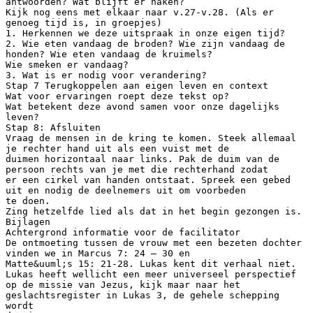
antwoorden? Wat blijft er haken?
Kijk nog eens met elkaar naar v.27-v.28. (Als er
genoeg tijd is, in groepjes)
1. Herkennen we deze uitspraak in onze eigen tijd?
2. Wie eten vandaag de broden? Wie zijn vandaag de
honden? Wie eten vandaag de kruimels?
Wie smeken er vandaag?
3. Wat is er nodig voor verandering?
Stap 7 Terugkoppelen aan eigen leven en context
Wat voor ervaringen roept deze tekst op?
Wat betekent deze avond samen voor onze dagelijks
leven?
Stap 8: Afsluiten
Vraag de mensen in de kring te komen. Steek allemaal
je rechter hand uit als een vuist met de
duimen horizontaal naar links. Pak de duim van de
persoon rechts van je met die rechterhand zodat
er een cirkel van handen ontstaat. Spreek een gebed
uit en nodig de deelnemers uit om voorbeden
te doen.
Zing hetzelfde lied als dat in het begin gezongen is.
Bijlagen
Achtergrond informatie voor de facilitator
De ontmoeting tussen de vrouw met een bezeten dochter
vinden we in Marcus 7: 24 – 30 en
Matte&uuml;s 15: 21-28. Lukas kent dit verhaal niet.
Lukas heeft wellicht een meer universeel perspectief
op de missie van Jezus, kijk maar naar het
geslachtsregister in Lukas 3, de gehele schepping
wordt