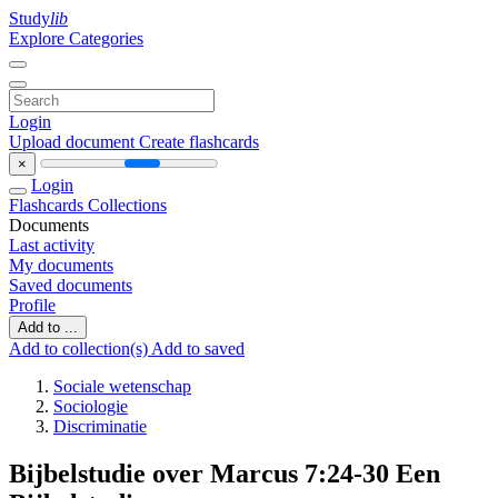
Study
lib
Explore Categories
Login
Upload document
Create flashcards
×
Login
Flashcards
Collections
Documents
Last activity
My documents
Saved documents
Profile
Add to ...
Add to collection(s)
Add to saved
Sociale wetenschap
Sociologie
Discriminatie
Bijbelstudie over Marcus 7:24-30 Een