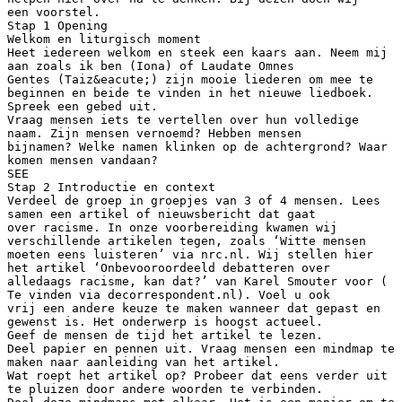
een voorstel.
Stap 1 Opening
Welkom en liturgisch moment
Heet iedereen welkom en steek een kaars aan. Neem mij
aan zoals ik ben (Iona) of Laudate Omnes
Gentes (Taiz&eacute;) zijn mooie liederen om mee te
beginnen en beide te vinden in het nieuwe liedboek.
Spreek een gebed uit.
Vraag mensen iets te vertellen over hun volledige
naam. Zijn mensen vernoemd? Hebben mensen
bijnamen? Welke namen klinken op de achtergrond? Waar
komen mensen vandaan?
SEE
Stap 2 Introductie en context
Verdeel de groep in groepjes van 3 of 4 mensen. Lees
samen een artikel of nieuwsbericht dat gaat
over racisme. In onze voorbereiding kwamen wij
verschillende artikelen tegen, zoals ‘Witte mensen
moeten eens luisteren’ via nrc.nl. Wij stellen hier
het artikel ‘Onbevooroordeeld debatteren over
alledaags racisme, kan dat?’ van Karel Smouter voor (
Te vinden via decorrespondent.nl). Voel u ook
vrij een andere keuze te maken wanneer dat gepast en
gewenst is. Het onderwerp is hoogst actueel.
Geef de mensen de tijd het artikel te lezen.
Deel papier en pennen uit. Vraag mensen een mindmap te
maken naar aanleiding van het artikel.
Wat roept het artikel op? Probeer dat eens verder uit
te pluizen door andere woorden te verbinden.