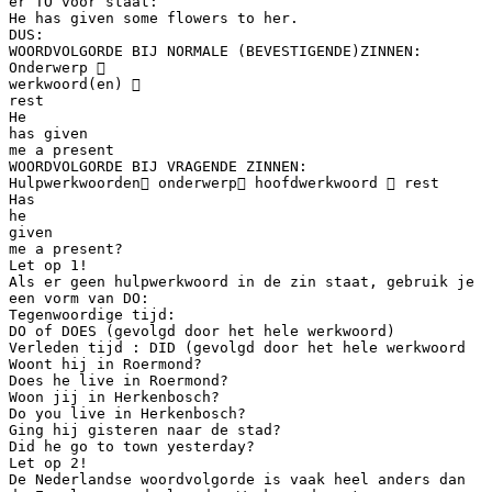
er TO voor staat:
He has given some flowers to her.
DUS:
WOORDVOLGORDE BIJ NORMALE (BEVESTIGENDE)ZINNEN:
Onderwerp 
werkwoord(en) 
rest
He
has given
me a present
WOORDVOLGORDE BIJ VRAGENDE ZINNEN:
Hulpwerkwoorden onderwerp hoofdwerkwoord  rest
Has
he
given
me a present?
Let op 1!
Als er geen hulpwerkwoord in de zin staat, gebruik je
een vorm van DO:
Tegenwoordige tijd:
DO of DOES (gevolgd door het hele werkwoord)
Verleden tijd : DID (gevolgd door het hele werkwoord
Woont hij in Roermond?
Does he live in Roermond?
Woon jij in Herkenbosch?
Do you live in Herkenbosch?
Ging hij gisteren naar de stad?
Did he go to town yesterday?
Let op 2!
De Nederlandse woordvolgorde is vaak heel anders dan