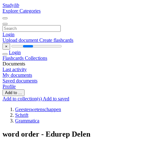
Study
lib
Explore Categories
Login
Upload document
Create flashcards
×
Login
Flashcards
Collections
Documents
Last activity
My documents
Saved documents
Profile
Add to ...
Add to collection(s)
Add to saved
Geesteswetenschappen
Schrift
Grammatica
word order - Edurep Delen