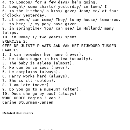
4. to London/ for a few days/ he’s going.
5. bought/ some shirts/ yesterday/ in town/ I.
6. in the kitchen/ a kiss/ gave/ Joan/ me/ at four
o’clock/ yesterday.
7. at seven/ can come/ They/ to my house/ tomorrow.
8. to her/ I/ my pen/ have given.
9. in springtime/ You/ can see/ in Holland/ many
tulips.
10. in Rome/ I/ two years/ spent.
EXERCISE 2:
GEEF DE JUISTE PLAATS AAN VAN HET BIJWOORD TUSSEN
HAAKJES
1. I can remember her name (never).
2. He takes sugar in his tea (usually).
3. The baby is asleep (almost).
4. He can be serious (never).
5. He complains (always).
6. Harry works hard (always).
7. She is ill (seldom).
8. I am late (never).
9. Do you go to a museum? (often).
10. Does she go by bus? (always)
WORD ORDER Pagina 2 van 2
Related documents