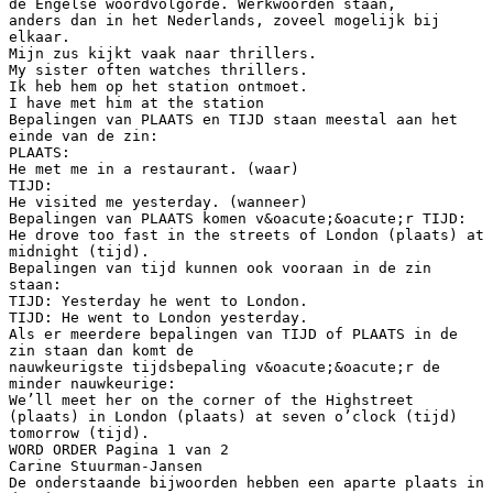
de Engelse woordvolgorde. Werkwoorden staan,
anders dan in het Nederlands, zoveel mogelijk bij
elkaar.
Mijn zus kijkt vaak naar thrillers.
My sister often watches thrillers.
Ik heb hem op het station ontmoet.
I have met him at the station
Bepalingen van PLAATS en TIJD staan meestal aan het
einde van de zin:
PLAATS:
He met me in a restaurant. (waar)
TIJD:
He visited me yesterday. (wanneer)
Bepalingen van PLAATS komen v&oacute;&oacute;r TIJD:
He drove too fast in the streets of London (plaats) at
midnight (tijd).
Bepalingen van tijd kunnen ook vooraan in de zin
staan:
TIJD: Yesterday he went to London.
TIJD: He went to London yesterday.
Als er meerdere bepalingen van TIJD of PLAATS in de
zin staan dan komt de
nauwkeurigste tijdsbepaling v&oacute;&oacute;r de
minder nauwkeurige:
We’ll meet her on the corner of the Highstreet
(plaats) in London (plaats) at seven o’clock (tijd)
tomorrow (tijd).
WORD ORDER Pagina 1 van 2
Carine Stuurman-Jansen
De onderstaande bijwoorden hebben een aparte plaats in