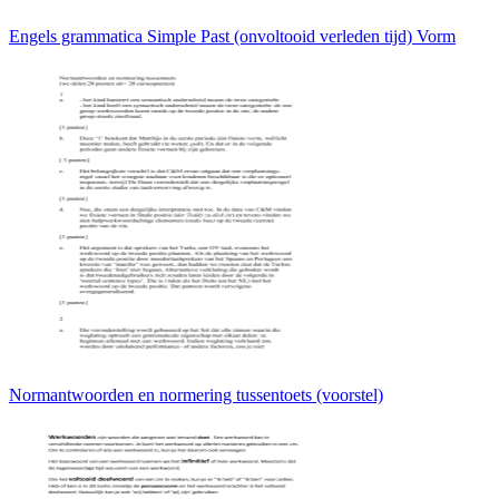
Engels grammatica Simple Past (onvoltooid verleden tijd) Vorm
Normantwoorden en normering tussentoets (voorstel)