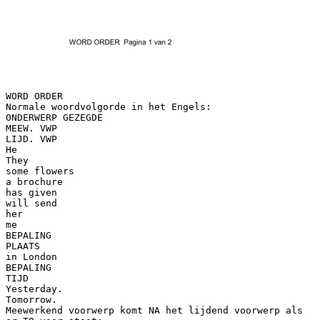
WORD ORDER
Normale woordvolgorde in het Engels:
ONDERWERP GEZEGDE
MEEW. VWP
LIJD. VWP
He
They
some flowers
a brochure
has given
will send
her
me
BEPALING
PLAATS
in London
BEPALING
TIJD
Yesterday.
Tomorrow.
Meewerkend voorwerp komt NA het lijdend voorwerp als