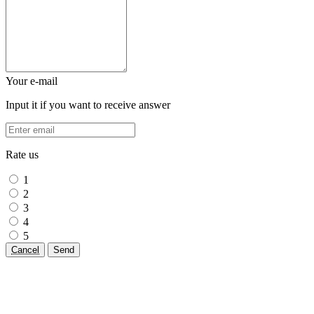
Your e-mail
Input it if you want to receive answer
Rate us
1
2
3
4
5
Cancel
Send