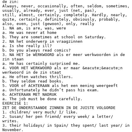
de zin:
Always, never, occasionally, often, seldom, sometimes,
usually, already, ever, just (net, pas),
still, almost, certainly, completely. Hardly, nearly,
quite, certainly, definitely, obviously, probably,
also, even, just (gewoon), only, really
1. NA am, is are, was, were
a. He was never at home
b. They are sometimes at school on Saturday.
2. NA het onderwerp in vraagzinnen
a. Is she really ill?
b. Do you always read comics?
3. NA HET 1e WERKWOORD als er meer werkwoorden in de
zin staan
a. He has certainly surprised me.
4. VOOR HET WERKWOORD als er maar &eacute;&eacute;n
werkwoord in de zin staat
a. He often watches thrillers.
b. They seldom read books.
5. VOOR of ACHTERAAN als het een mening weergeeft
a. Unfortunately he didn’t pass his exam.
6. ACHTERAAN MET NADRUK
a. The job must be done carefully.
EXERCISE 1:
ZET DE ONDERSTAANDE ZINNEN IN DE JUISTE VOLGORDE
1. children/ very much/ I/ like.
2. Susan/ her pen friend/ every week/ a letter/
writes.
3. their holidays/ in Spain/ they spent/ last year/ in
November.